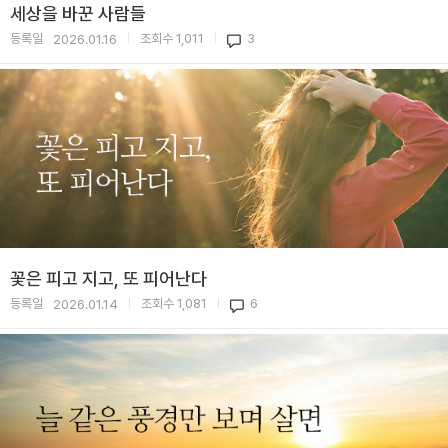
세상을 바꾼 사람들
등록일
조회수
1,011
3
2026.01.16
|
|
꽃은 피고 지고, 또 피어난다
등록일
조회수
1,081
6
2026.01.14
|
|