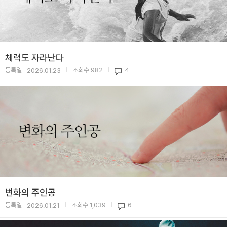
체력도 자라난다
등록일
조회수
982
4
2026.01.23
|
|
변화의 주인공
등록일
조회수
1,039
6
2026.01.21
|
|