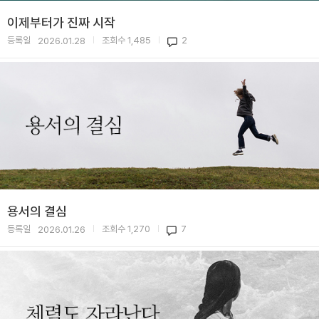
이제부터가 진짜 시작
등록일
조회수
1,485
2
2026.01.28
|
|
용서의 결심
등록일
조회수
1,270
7
2026.01.26
|
|