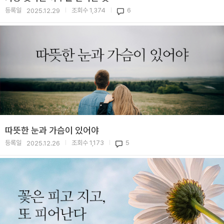
등록일
조회수
1,374
6
2025.12.29
|
|
따뜻한 눈과 가슴이 있어야
등록일
조회수
1,173
5
2025.12.26
|
|