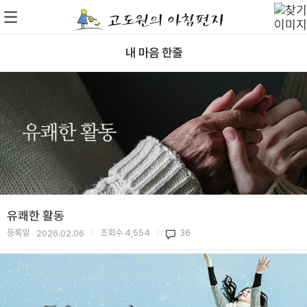
내 마음 한줄
유쾌한 활동
등록일
조회수
4,554
36
2026.02.06
|
|