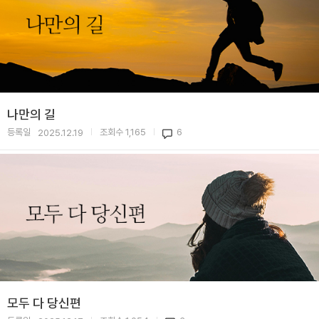
나만의 길
등록일
조회수
1,165
6
2025.12.19
|
|
모두 다 당신편