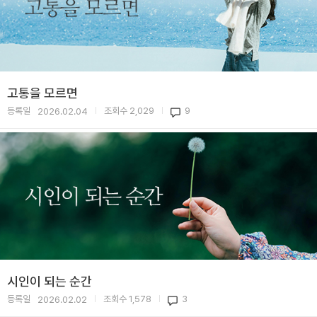
고통을 모르면
등록일
조회수
2,029
9
2026.02.04
|
|
시인이 되는 순간
등록일
조회수
1,578
3
2026.02.02
|
|