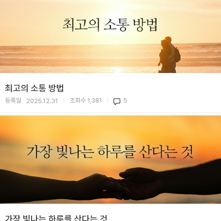
최고의 소통 방법
등록일
조회수
1,381
5
2025.12.31
|
|
가장 빛나는 하루를 산다는 것