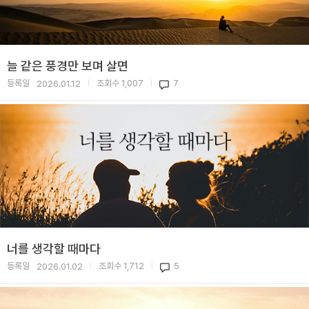
늘 같은 풍경만 보며 살면
등록일
조회수
1,007
7
2026.01.12
|
|
너를 생각할 때마다
등록일
조회수
1,712
5
2026.01.02
|
|