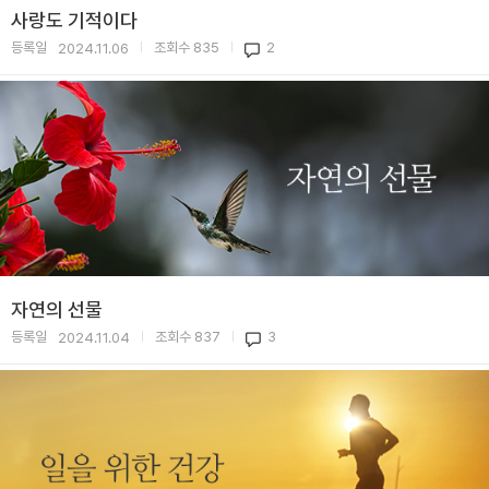
사랑도 기적이다
등록일
조회수
835
2
2024.11.06
|
|
자연의 선물
등록일
조회수
837
3
2024.11.04
|
|