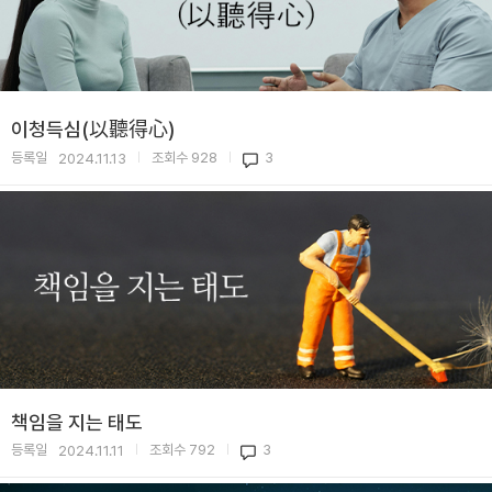
이청득심(以聽得心)
등록일
조회수
928
3
2024.11.13
|
|
책임을 지는 태도
등록일
조회수
792
3
2024.11.11
|
|