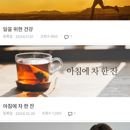
일을 위한 건강
등록일
조회수
800
1
2024.11.01
|
|
아침에 차 한 잔
등록일
조회수
1,050
1
2024.10.30
|
|