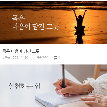
몸은 마음이 담긴 그릇
등록일
조회수
940
1
2024.11.20
|
|