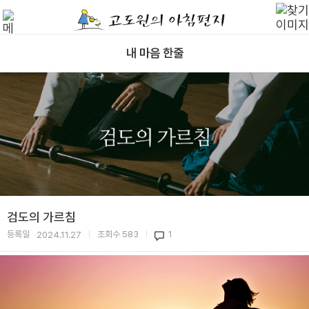
내 마음 한줄
검도의 가르침
등록일
조회수
583
1
2024.11.27
|
|