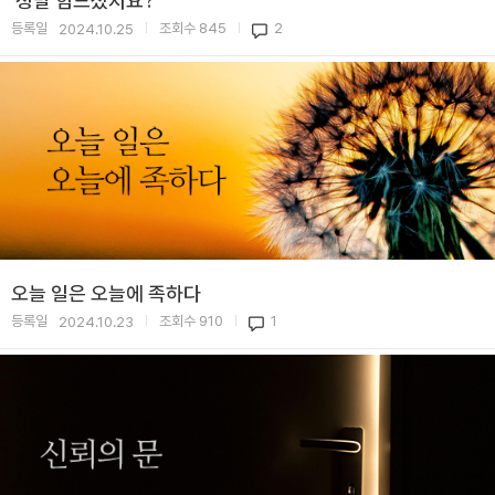
'정말 힘드셨지요?'
등록일
조회수
845
2
2024.10.25
|
|
오늘 일은 오늘에 족하다
등록일
조회수
910
1
2024.10.23
|
|