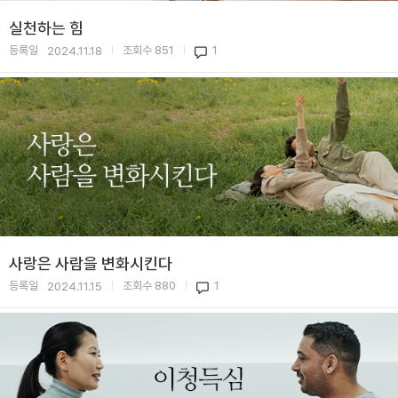
실천하는 힘
등록일
조회수
851
1
2024.11.18
|
|
사랑은 사람을 변화시킨다
등록일
조회수
880
1
2024.11.15
|
|