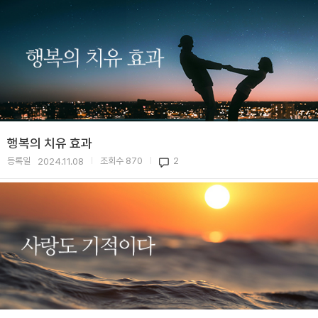
행복의 치유 효과
등록일
조회수
870
2
2024.11.08
|
|