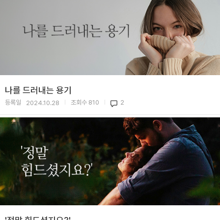
나를 드러내는 용기
등록일
조회수
810
2
2024.10.28
|
|