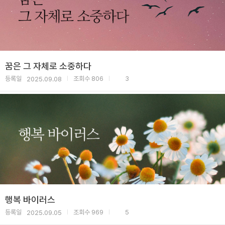
꿈은 그 자체로 소중하다
등록일
조회수
806
3
2025.09.08
|
|
행복 바이러스
등록일
조회수
969
5
2025.09.05
|
|