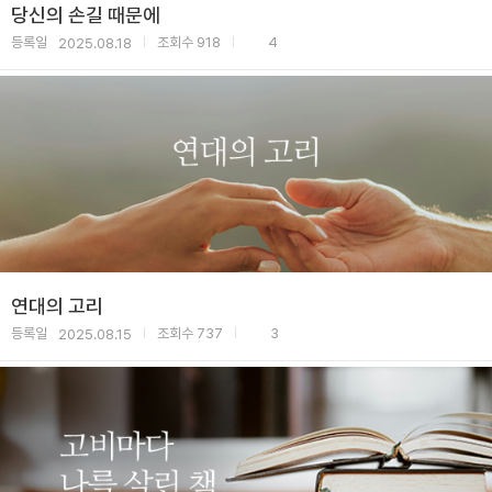
당신의 손길 때문에
등록일
조회수
918
4
2025.08.18
|
|
연대의 고리
등록일
조회수
737
3
2025.08.15
|
|