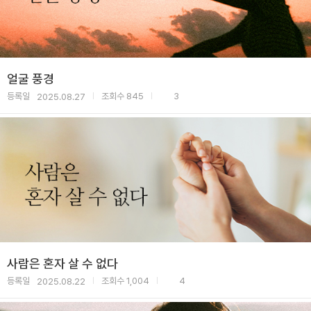
얼굴 풍경
등록일
조회수
845
3
2025.08.27
|
|
사람은 혼자 살 수 없다
등록일
조회수
1,004
4
2025.08.22
|
|