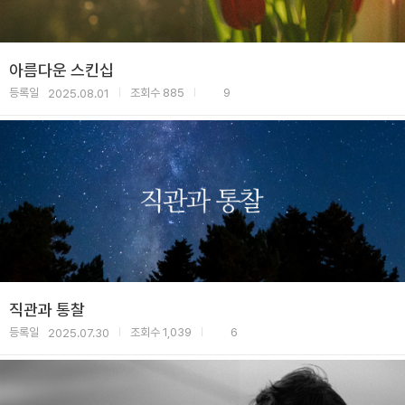
아름다운 스킨십
등록일
조회수
885
9
2025.08.01
|
|
직관과 통찰
등록일
조회수
1,039
6
2025.07.30
|
|