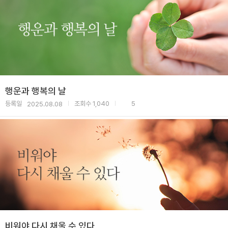
행운과 행복의 날
등록일
조회수
1,040
5
2025.08.08
|
|
비워야 다시 채울 수 있다