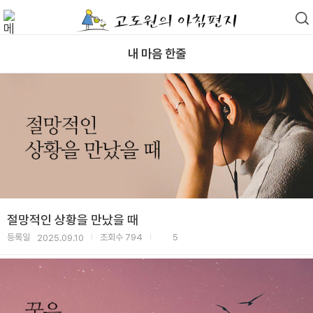
내 마음 한줄
절망적인 상황을 만났을 때
등록일
조회수
794
5
2025.09.10
|
|