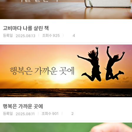
고비마다 나를 살린 책
등록일
조회수
925
4
2025.08.13
|
|
행복은 가까운 곳에
등록일
조회수
901
2
2025.08.11
|
|