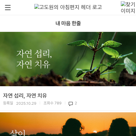
내 마음 한줄
자연 섭리, 자연 치유
등록일
조회수
789
2
2025.10.29
|
|