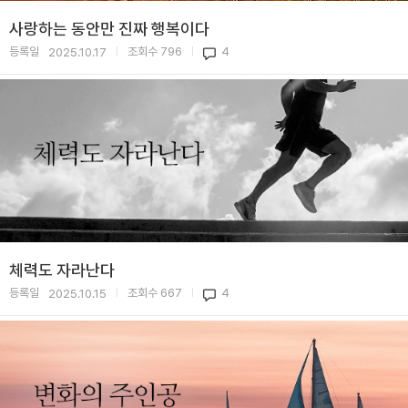
사랑하는 동안만 진짜 행복이다
등록일
조회수
796
4
2025.10.17
|
|
체력도 자라난다
등록일
조회수
667
4
2025.10.15
|
|