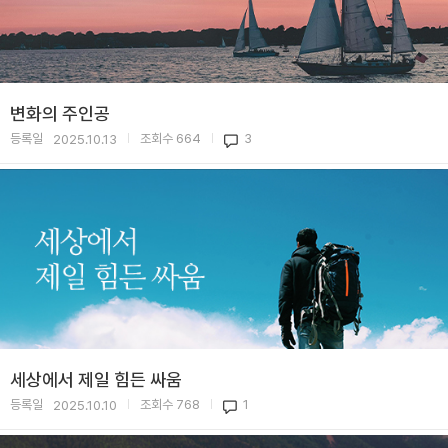
변화의 주인공
등록일
조회수
664
3
2025.10.13
|
|
세상에서 제일 힘든 싸움
등록일
조회수
768
1
2025.10.10
|
|