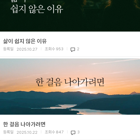
삶이 쉽지 않은 이유
등록일
조회수
953
2
2025.10.27
|
|
한 걸음 나아가려면
등록일
조회수
847
3
2025.10.22
|
|