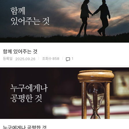
함께 있어주는 것
등록일
조회수
858
1
2025.09.26
|
|
누구에게나 공평한 것