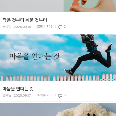
작은 것부터 쉬운 것부터
등록일
조회수
745
2
2025.09.19
|
|
마음을 연다는 것
등록일
조회수
983
5
2025.09.17
|
|