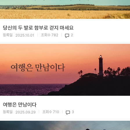
당신의 두 발로 함부로 걷지 마세요
등록일
조회수
782
2
2025.10.01
|
|
여행은 만남이다
등록일
조회수
710
3
2025.09.29
|
|