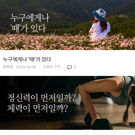
누구에게나 '때'가 있다
등록일
조회수
771
2
2025.10.08
|
|