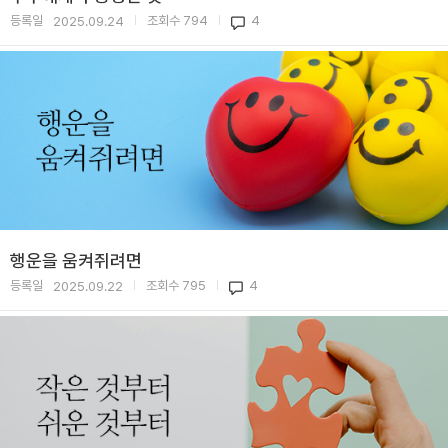
등록일
조회수
794
4
2025.09.24
|
|
행운을 움켜쥐려면
등록일
조회수
795
4
2025.09.22
|
|