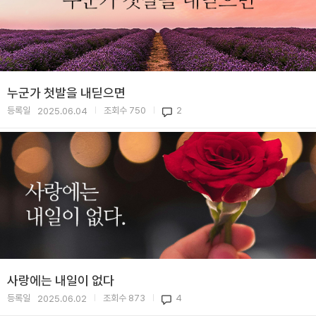
누군가 첫발을 내딛으면
등록일
조회수
750
2
2025.06.04
|
|
사랑에는 내일이 없다
등록일
조회수
873
4
2025.06.02
|
|