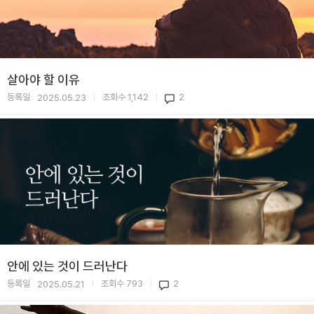
살아야 할 이유
등록일
조회수
1,142
2
2025.05.23
|
|
안에 있는 것이 드러난다
등록일
조회수
793
2
2025.05.21
|
|