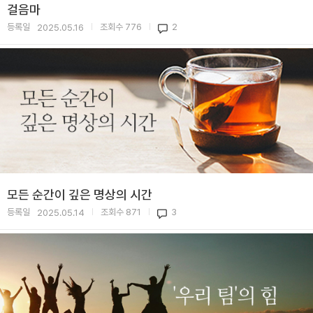
걸음마
등록일
조회수
776
2
2025.05.16
|
|
모든 순간이 깊은 명상의 시간
등록일
조회수
871
3
2025.05.14
|
|