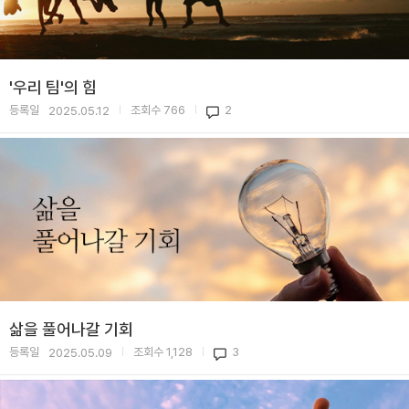
'우리 팀'의 힘
등록일
조회수
766
2
2025.05.12
|
|
삶을 풀어나갈 기회
등록일
조회수
1,128
3
2025.05.09
|
|