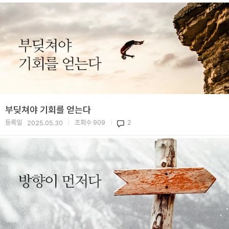
부딪쳐야 기회를 얻는다
등록일
조회수
909
2
2025.05.30
|
|