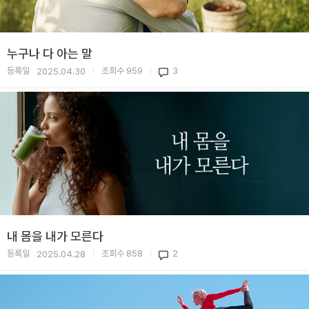
누구나 다 아는 말
등록일
조회수
959
3
2025.04.30
|
|
내 몸을 내가 모른다
등록일
조회수
858
2
2025.04.28
|
|