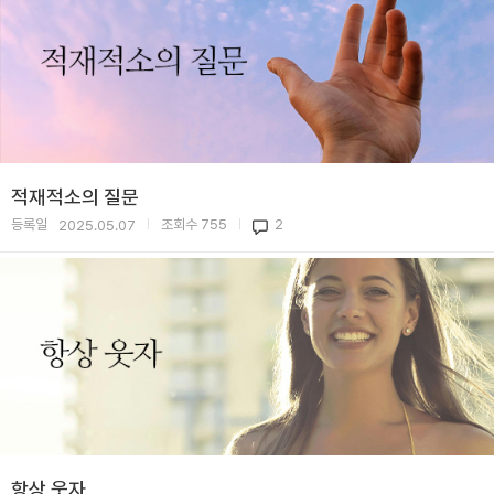
적재적소의 질문
등록일
조회수
755
2
2025.05.07
|
|
항상 웃자