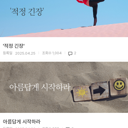
'적정 긴장'
등록일
조회수
1,004
2
2025.04.25
|
|
아름답게 시작하라