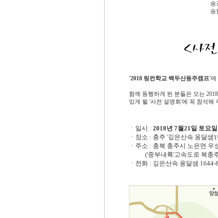
'2018 링컨학교 백두산동주캠프'
에
함께 동행하게 된 분들은 오는 2018
있게 될 '사전 설명회'에 꼭 참석해
ㆍ일시 :
2018년 7월21일 토요일
ㆍ장소 : 충주 '깊은산속 옹달샘'
ㆍ주소 : 충북 충주시 노은면 우성1
('중부내륙'고속도로 북충주IC로
ㆍ전화 : 깊은산속 옹달샘 1644-