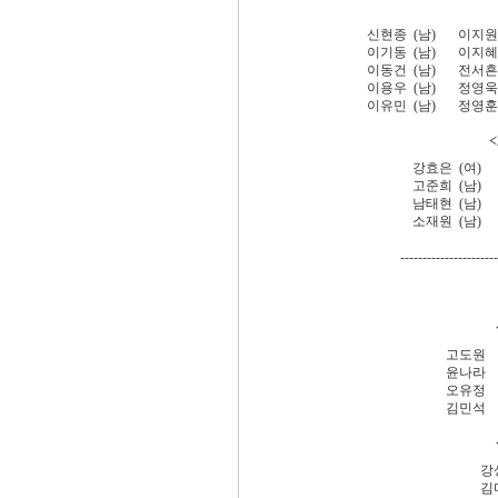
신현종 (남)
이지원
이기동 (남)
이지혜
이동건 (남)
전서흔
이용우 (남)
정영욱
이유민 (남)
정영훈
강효은 (여)
고준희 (남)
남태현 (남)
소재원 (남)
----------------------
고도
윤나
오유
김민