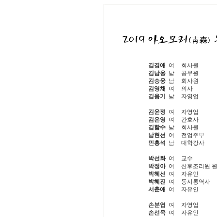
김경애
여
회사원
김남웅
남
공무원
김승웅
남
회사원
김영채
여
의사
김용기
남
자영업
김윤정
여
자영업
김은영
여
간호사
김함수
남
회사원
남현선
여
전업주부
민홍석
남
대학강사
박선화
여
교수
박정아
여
산후조리원 
박혜선
여
자유인
박혜진
여
동시통역사
서춘애
여
자유인
손분엽
여
자영업
손선옥
여
자유인