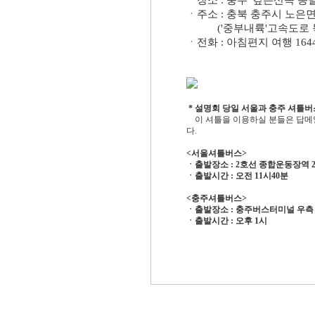
ㆍ장소 : 충주 '깊은산속 옹
ㆍ주소 : 충북 충주시 노은면 
('중부내륙'고속도로 북충주
ㆍ전화 : 아침편지 여행 1644
* 설명회 당일 서울과 충주 셔틀버
이 셔틀을 이용하실 분들은 답메일
다.
<서울셔틀버스>
ㆍ출발장소 : 2호선 종합운동장역 
ㆍ출발시간 : 오전 11시40분
<충주셔틀버스>
ㆍ출발장소 : 충주버스터미널 우측
ㆍ출발시간 : 오후 1시