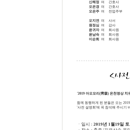
신해정
여
간호사
오은경
여
간호사
오은주
여
전업주부
오지연
여
사서
원정심
여
감사
윤귀자
여
회사원
윤남숙
여
회사원
이순희
여
회사원
'2019 아오모리(靑森) 온천명상 치
함께 동행하게 된 분들은 오는 2019
'사전 설명회'에 꼭 참석해 주시기 
ㆍ일시 :
2019년 1월19일 