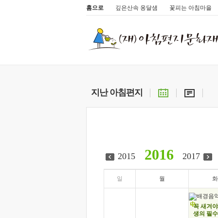
홈으로
깊은산속 옹달샘
꽃피는 아침마을
지난 아침편지
2016
2015
2017
일
월
화
1
꼭 새겨야
생의 필수