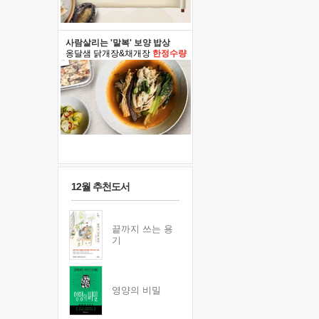
사람살리는 '말복' 보양 밥상
옹달샘 닭개장&채개장
한정수량
12월 추천도서
끝까지 쓰는 용
기
영양의 비밀