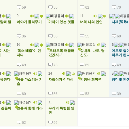
59
55
62
70
9
10
11
12
람과 별
이야기 들려주기
가까이 있는 것들
너와 나의 인연
사제(師弟)
36
55
55
60
16
17
18
19
이 시는
'독소 배출'이 먼
'오래도록 머물러
힘내요! 나도, 당
메모도 쌓이
다
저다
있겠지...'
신도.
하우가 된
49
73
89
49
23
24
25
26
치유한다
혀를 다스리는 기
자립심과 이타심
엄청난 회복력
장미빛 인
술
60
56
53
39
30
31
 길들이
흐름과 함께 가라
우리의 특별한 인
연
62
56