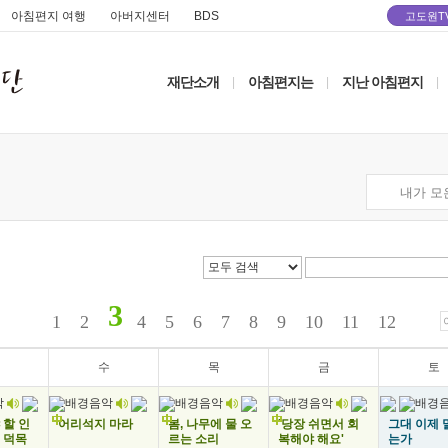
아침편지 여행
아버지센터
BDS
고도원T
재단소개
아침편지는
지난 아침편지
|
|
|
내가 모
3
1
2
4
5
6
7
8
9
10
11
12
수
목
금
토
2
3
4
5
 할 인
어리석지 마라
봄, 나무에 물 오
'당장 쉬면서 회
그대 이제 
 덕목
르는 소리
복해야 해요'
는가