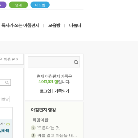
V
솔패
더드림
독자가 쓰는 아침편지
모음방
나눔터
|
|
은 아침편지
현재 아침편지 가족은
4,043,021 명
입니다.
로그인
|
가족되기
이번달
아침편지 랭킹
희망이란
'모른다'는 것
말하려
귀를 열고 마음을 내어주고