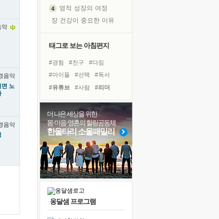
영적 성장의 여정
장 건강이 중요한 이유
신의 음성을 듣는다
흙이 된 몸으로 출근하는 여자
태그로 보는 아침편지
극과 극의 양 끝단
#경험
#친구
#다짐
내가 '나다움'을 찾는 길
#아이들
#선택
#독서
피해 갈 수 없는 사건들
면 노
#유튜브
#사람
#리더
다
처음 손을 잡았던 날
#극복
#건강
#독서캠프
꿈이 실제가 되는 것
#명상
#힐링
#면역력
더 나은 세상을 위한
'말 타는 법'을 먼저
몸·마음·영혼의 힐링공동체
#위기
#도움
#링컨학교
졸업식 사진을 보며
한울타리 소울패밀리
생
#바이러스
#삶
극심한 변비, 어깨결림, 수면 장애
#비전캠프
#나눔
#희망
아픈 아버지를 위한 공간 설계
#계획
슬럼프
보고 싶은 어머니
유년 시절의 부산 영도 바다
옹달샘 프로그램
못된 꼰대들