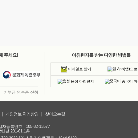
해 주세요!
아침편지를 받는 다양한 방법들
App(앱)으로
이메일로 받기
음성 아침편지
중국어 
기부금 영수증 신청
개인정보 처리방침
찾아오는길
등록번호 : 105-82-13577
1길 201-61,1층
/ '아침편지여행'문의 :