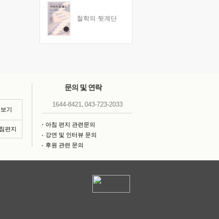
철학의 뒷계단
문의 및 연락
,
1644-8421
043-723-2033
 보기
아침 편지 관련문의
아침편지
강연 및 인터뷰 문의
후원 관련 문의