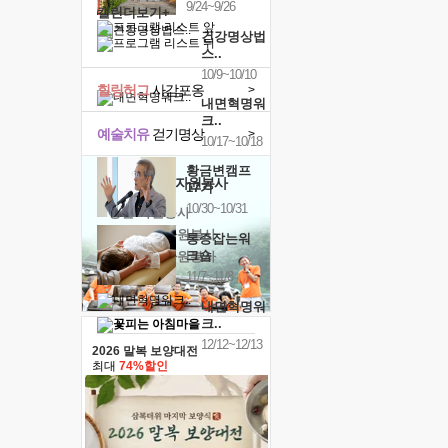
9/24~9/26
캘린더보기+
건강명상법
스..
10/9~10/10
힐링허그
사감포옹
>
내면혁명워
크..
예술치유
걷기명상
>
10/17~10/18
황금변캠프
'옹달샘의 꽃'
자원봉사
17기
10/30~10/31
· 청년 자원봉사
· 금빛청년 자원봉사
통증잡는워
크숍
· 음식연구 자원봉사
11/7~11/8
내면혁명워
크..
12/12~12/13
2026 말복 보양대전
최대
74%할인