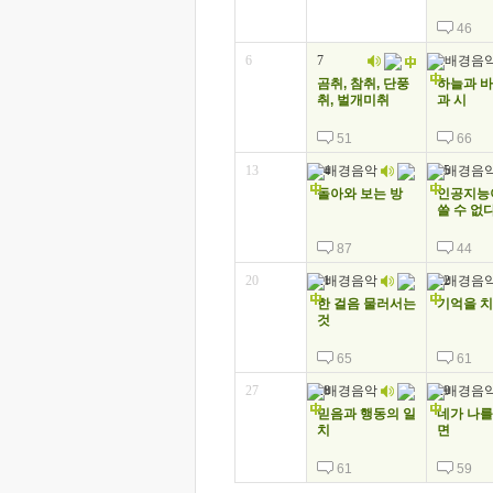
46
6
7
8
곰취, 참취, 단풍
하늘과 바
취, 벌개미취
과 시
51
66
13
14
15
돌아와 보는 방
인공지능
쓸 수 없
87
44
20
21
22
한 걸음 물러서는
기억을 
것
65
61
27
28
29
믿음과 행동의 일
네가 나를
치
면
61
59