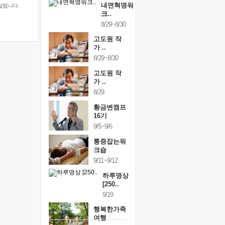
내면혁명워
달됩니다.
크..
8/29~8/30
고도원 작
가 ..
8/29~8/30
고도원 작
가 ..
8/29
황금변캠프
16기
9/5~9/6
통증잡는워
크숍
9/11~9/12
하루명상
[250..
9/19
행복한가족
여행