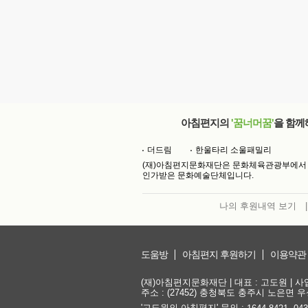
아침편지의
'꿈너머꿈'
을 함께
더드림
한울타리 소울패밀리
(재)아침편지문화재단은 문화체육관광부에서
인가받은 문화예술단체입니다.
나의 후원내역 보기
|
도움방
아침편지 후원하기
이용약관
(재)아침편지문화재단 | 대표 : 고도원 | 사업자
주소 : (27452) 충청북도 충주시 노은면 우성
'고도원의 아침편지' 문의 :
,