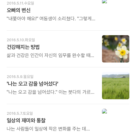
수 있는 공간과 공동체, 가족이 있다면 우리
2016.5.11.수요일
모두는 행복해질 수 있었다. - 신옥철의《천만
오빠의 변신
명이 살아도 서울은 외롭다》중에서 - * 사람은
공동체 안에서 살아갑니다. 가정, 학교, 마을,
"내쫓아야 해요!" 여동생이 소리쳤다. "그렇게
나라, 지구촌... 그 속에서 믿음과 사랑과 행복을
하는 수밖에 없어요, 아버지. 저것이 오빠라는
나누며 삽니다. '아침편지 가족'도 좋은 공동체의
생각을 버리셔야 해요. 도대체 저것이 어떻게
하나입니다. 사랑과 감사, 꿈과 꿈너머꿈을 함께
오빠일 수 있겠어요? 저것이 정말 오빠라면
2016.5.10.화요일
하는... 오늘도 이렇게 당신을 만난 것이 큰
우리가 자기와 같은 짐승과는 함께 살 수 없다는
건강해지는 방법
기쁨이요 행복입니다. 오늘도 많이 웃으세요.
것쯤은 벌써 알아차리고 제 발로 나가주었을
거예요. 저것 좀 보세요, 아버지." - 프란츠
삶과 건강은 인간이 자신의 임무를 완수할 때
카프카의《변신》중에서 - * 아뿔싸, 어느날
경험하는 성취감과 밀접한 관계가 있다. 자신의
오빠가 돌연 흉칙한 벌레로 변신했습니다.
삶에 어떤 의미가 있다고 생각하며, 어떤 목표를
여동생은 '저것'을 집에서 내쫓아야 한다고
세우고 그 목표를 이루겠다는 희망이 있어야만
2016.5.9.월요일
울부짖습니다. 우리도 때때로 변신을
이런 감정을 느낄 수 있다. - 폴 투르니에의
'나는 오고 감을 넘어섰다'
경험합니다. 가까운 가족조차 이해할 수 없는
《노년의 의미》중에서 - * 삶은 곧 건강입니다.
존재가 되어 깊은 나락으로 굴러떨어집니다.
건강이 모든 성취의 시작입니다. 건강을 잃으면
"나는 오고 감을 넘어섰다." 이는 붓다의 가르침
그러나 변신은 또 다른 변신을 낳습니다.
그 어떤 성취도 의미가 없습니다. 자기 삶을
중에서 가장 심오한 것입니다. - 아남 툽텐의
변신의 의미를 찾으면 벌레가 나비로 바뀔 수
사랑하는 사람, 무언가를 꿈꾸고 성취를
《티베트 스님의 노 프라블럼》중에서 - *
있습니다. 오늘도 많이 웃으세요.
이루고자 하는 사람은 반드시 건강해지는
사람들은 오는 것에 흔들리고 가는 것에 더
2016.5.7.토요일
방법을 익혀야 합니다. 스스로 실천해야 합니다.
흔들립니다. 오고 감을 넘어서는 경지에 오르면
일상의 재미와 통찰
오늘도 많이 웃으세요.
흔들림 없이 늘 고요하고 평화롭습니다. 오늘도
많이 웃으세요.
나는 사람들이 일상에 작은 변화를 주는 데
재미를 느꼈으면 좋겠어요. 그렇게 하다 보면