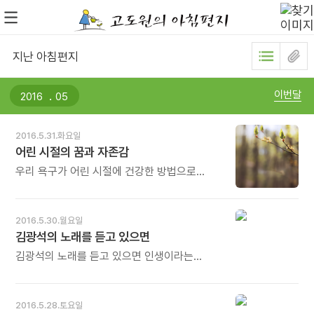
지난 아침편지
.
이번달
2016.5.31.화요일
어린 시절의 꿈과 자존감
우리 욕구가 어린 시절에 건강한 방법으로
실현될 때 우리는 이 세상을 더 안전하다고
느끼고, 우리의 자존감도 증가하며, 현재의 우리
모습을 자랑스러워한다. - 데이비드 리코의《내
2016.5.30.월요일
그림자가 나를 돕는다》중에서 - * 어린 시절의
김광석의 노래를 듣고 있으면
욕구를 어떻게 건강한 방법으로 실현시키느냐,
모든 부모들이 가장 고심하는 문제입니다. 그 첫
김광석의 노래를 듣고 있으면 인생이라는
걸음이 '어린 시절의 욕구'를 '꿈'으로 전환시켜
열차가 주마등처럼 지나가는 것 같다. 아니 삶의
주는 것입니다. 그리고 그 꿈을 위해 필요한
리듬으로 달리는 그 열차 안에 내가 타고 있는
'자존감'을 높여주는 일입니다. 그러면 스스로
듯하다. 김광석 자신도 "제 노래는
2016.5.28.토요일
'자랑스러운 아이'로 성큼 자라나게 됩니다.
이야기입니다. 사랑하는 이야기, 아파하는