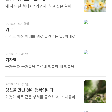
예술로 변화시킵니다. 오늘도 많이 웃으세요.
리처드 테일러의《무엇이 탁월한 삶인가》중에서
- * 사랑과 자부심은 맞물려 있습니다. 사랑을
왜 자꾸 날 쳐다봐? 라던지, 하고 싶은 말이
받는다는 것은 외부로부터 오지만 자부심을
뭐야? 물으면 할 말이 없어. 뭐랄까. 그냥.
갖는 것은 자신의 내부에서 비롯됩니다. 아무리
말하지 않아도 미소가 흘러. 보이지 않는 끈이
큰 사랑을 받아도, 자기 안에 스스로에 대한
연결되어 있다는 안도감 같은 거. 그냥 그런
2016.5.14.토요일
믿음과 당당함이 없으면 공허함이 커집니다.
느낌이 좋아. 그래서 보는 거야. - 감성현의
위로
나에 대한 믿음이 자부심의 시작입니다. 그
《그녀와 그, 영원히 넘을 수 없는 벽》중에서 - *
자부심이 나를 지켜줍니다. 오늘도 많이
말이 필요 없습니다. 눈빛만 봐도 압니다.
아래로 처진 어깨를 위로 올려주는 일. 아래로
웃으세요.
통합니다. 그런 느낌 때문에 마음이 편안해지고
숙인 고개를 위로 들게 하는 일. 따뜻한 손만
좋은 기운이 조용히 솟구쳐 오릅니다. 한 사람이
있으면 누구나 할 수 있는 일. 영어로는 up. -
주는 편안한 안도감이 하루의 일상에 미소가
정철의《내 머리 사용법》중에서 -
2016.5.13.금요일
흘러 넘치게 합니다. 오늘도 많이 웃으세요
기차역
즐거울 때 즐거움을 모르네 행복할 때 행복을
모르며 사랑할 때 사랑을 모르고 그저 스쳐간
기차역을 바라볼 뿐 - 전재욱의 시집《민들레
촛불》에 실린 시＜기차역＞전문 - * 스쳐간
2016.5.12.목요일
기차역이 많습니다. 그때는 아픔의 역이었고
당신을 만난 것이 행복입니다
미움의 역, 상처의 역이었는데 돌이켜 보니 그
기차역들이 나를 성장시킨 사랑과 기쁨과
이것이 바로 같은 상처를 공유하고, 또 치유하고
행복의 역이었습니다. 그 추억의 기차역을
있는 공동체의 힘이었다. 자기 안에 있는 감정을
미소로 바라봅니다. 그리고 다음역으로
있는 그대로 꺼내놓을 수 있고, 자유롭게 소통할
떠납니다. 오늘도 많이 웃으세요.