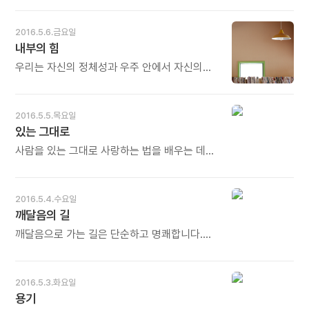
보통 사람들이 생각지 못한 것을 갑자기
떠올리게 되지요. 이는 예상치 못한 성공의
2016.5.6.금요일
발판이 되기도 합니다. 핵심은 역시 일상 생활에
내부의 힘
있어요. 똑같은 일상에서 자기만의 방식으로
재미와 통찰을 만들어 내는 거죠. - 후지와라
우리는 자신의 정체성과 우주 안에서 자신의
신야의《겪어야 진짜》중에서 -
올바른 위치를 알기 위해 명상을 한다. 명상을
함으로써 자신과 바깥세상을 변화시킬 수 있는
내부의 힘의 원천에 대해 깨닫게 된다. 다시 말해
2016.5.5.목요일
명상은 우리에게 통찰력의 빛뿐만 아니라
있는 그대로
광범위한 변화의 힘까지 주는 것이다. - 줄리아
카메론의《아티스트 웨이》중에서 - * 근육의
사람을 있는 그대로 사랑하는 법을 배우는 데는
힘은 분명 한계가 있습니다. 그러나 마음의 힘은
오랜 시간이 걸린다. 자기 주위에 있는 사람들을
한계가 없습니다. 산도 들어 올릴 수 있습니다.
자기 비슷하게 만들려고 애쓰는 버릇이 깊이
죽은 사람도 다시 살려낼 수 있습니다. 안에서
뿌리박혀 있기 때문이다. 상대방을 자기
2016.5.4.수요일
솟구치는 힘, 퐁퐁퐁 솟아나는 힘, 그 힘을 길러
비슷하게 만들려고 하는 노력을 사람들은 흔히
깨달음의 길
나를 바꾸고 세상을 바꾸는 것, 내부의 힘을 길러
사랑, 혹은 애정이라고 착각한다. - 황동규의
외부를 바꾸는 것이 명상입니다. 오늘도 많이
《사랑의 뿌리》중에서 - * 사람을 있는 그대로
깨달음으로 가는 길은 단순하고 명쾌합니다.
웃으세요.
바라보고 있는 그대로 사랑하기가 참
그것은 모든 믿음 체계와 어리석은 행위를
어렵습니다. 특히 어린아이에게는 더욱
부수고 초월하는 일입니다. 깨달음이 우리에게
그러합니다. 어떻게든 내 생각, 내 방식을
찾아오게 하십시오. 햇살이 집 안 가득 들어오게
2016.5.3.화요일
주입시키려 애를 씁니다. 그것을 사랑이라고
하는 유일한 방법은 커튼이나 창문을 활짝 여는
용기
착각합니다. 아닙니다. 있는 그대로 안아주고
것입니다. - 아남 툽텐의《티베트 스님의 노