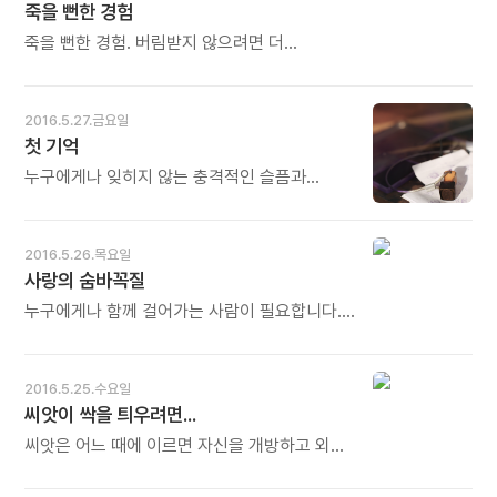
죽을 뻔한 경험
오늘도 많이 웃으세요.
이야기, 그리워하는 이야기, 이런저런 일상의
이야기들을 노래로 담아냅니다"라고 말하곤
죽을 뻔한 경험. 버림받지 않으려면 더
했다. 그는 데뷔 초부터 '세상을 향해 부르는
필사적으로 노력해야 한다는 강박관념을 갖고
노래'에 관심이 깊었다. - 김용석의《김광석 우리
자신의 진정한 모습을 잃어버린다. - 배르벨
삶의 노래》중에서 - * 김광석의 노래를 듣고
바르데츠키의《너는 나에게 상처를 줄 수 없다》
2016.5.27.금요일
있노라면 마치 내 이야기를 듣고 있는 것
중에서 -
첫 기억
같습니다. 내 가슴 저 깊은 곳의 절절한 외로움과
고달픔을 대신 이야기해 주는 듯합니다. 한
누구에게나 잊히지 않는 충격적인 슬픔과
시대를 대변하던 그는 비록 세상을 떠났지만
분노의 첫 기억이 있을 것입니다. 그대에게도
노래는 남아 우리의 외롭고 고달픈 삶을 위로해
그런 기억이 있는지요? 한가로운 어느 날 그
줍니다. 오늘도 많이 웃으세요.
기억을 가만히 만나보기를 권합니다. 분노의
2016.5.26.목요일
기억을 제대로 만나고 살펴서 잘 다듬을 수만
사랑의 숨바꼭질
있다면, 자신이 지향하는 삶에 강력한
나침반이자 에너지로 작용할 수도 있을
누구에게나 함께 걸어가는 사람이 필요합니다.
테니까요. - 김용규의《당신이 숲으로 와준다면》
함께 걷는다는 것은 함께 살아간다는 뜻입니다.
중에서 - * 당신의 첫 기억은 무엇이었나요?
함께 숨쉬고 함께 사랑하고 있다는 뜻입니다.
충격적인 슬픔과 분노의 기억이었나요? 아니면
빗물에 혼자 젖지 않고 두 사람이 함께 젖어드는
2016.5.25.수요일
아름답고 행복한 기억이었습니까. 인생은
것, 그게 사랑입니다. 인생은 어쩌면 그 한
씨앗이 싹을 틔우려면...
기억을 먹고 사는 것이 아닙니다. 기억을
사람을 찾아 헤매는 숨바꼭질인지도 모릅니다. -
재해석해서 사는 것입니다. 첫 기억들을 새롭게
고도원의《더 사랑하고 싶어서》중에서 - *
씨앗은 어느 때에 이르면 자신을 개방하고 외부
해석하면 자신의 미래를 열어가는 강력한
술래는 끈기가 있어야 합니다. 아무리 꼭꼭
존재를 받아들일 줄도 알아야 합니다. 싹을
나침반으로 바뀝니다. 오늘도 많이 웃으세요.
숨어있더라도 기어코 찾아내야 합니다. 그런
틔우기 위해 씨앗이 제일 먼저 해야 하는 일이