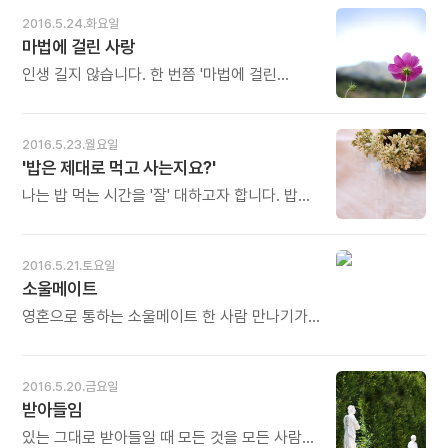
기쁨 때문에 숨바꼭질이 재미가 있는 것입니다.
바로 외부에 존재하는 물기를 받아들이는
2016.5.24.화요일
사랑은 숨바꼭질과 같습니다. 찾을 만한 가치가
일이기 때문입니다. 단단히 자신을 지켰다가
마법에 걸린 사랑
있는 그 한 사람을 찾기 위해서, 오늘도 술래가
적당한 온도가 되면 물기를 받아들여야 합니다.
되어 설레는 마음으로 세상의 골목길을
- 김용규의《당신이 숲으로 와준다면》중에서 - *
인생 길지 않습니다. 한 번쯤 '마법에 걸린
헤맵니다. 오늘도 많이 웃으세요.
씨앗을 뿌렸다 해서 아무 때나 싹이 나는 것은
사랑'도 필요합니다. 그 거대한 자력의 주인공이
아닙니다. 때를 기다려야 합니다. 적당한 온도,
되어보는 것입니다. '사랑받기'보다 '사랑하기'의
적절한 물기가 깊숙이 배어들 때까지 조용히
기술에 마법 같은 사랑의 비밀이 숨어 있습니다.
2016.5.23.월요일
기다려야 합니다. 그리고 받아들일 준비도 해야
- 고도원의《더 사랑하고 싶어서》중에서 - *
'밥은 제대로 먹고 사는지요?'
합니다. 차가운 온도, 메마른 땅속에서 자신을
'사랑하기', '사랑받기'보다 어렵습니다. 아픔과
열고 기다리면 반드시 때가 옵니다. 더 크게
상처를 수반하기 때문입니다. 그래서 '마법'이
나는 밥 먹는 시간을 '잘' 대하고자 합니다. 밥
자라납니다. 오늘도 많이 웃으세요.
필요합니다. 마법이 걸리면 아픔과 상처가
먹고 숨 쉬고 잠자는 것과 같은 일상을 단지
도전과 용기로 바뀝니다. 그러면 더 사랑하게
수단이 아닌 삶의 귀한 목적으로서 대할 때, 내가
됩니다. 더 사랑받게 됩니다. 오늘도 많이
귀히 여기는 다른 영역도 제자리를 찾는
2016.5.21.토요일
웃으세요.
충만함의 확장을 경험할 수 있습니다. 그대는
소울메이트
어떤지요? "밥은 제대로 먹고 사는지요?" -
김용규의《당신이 숲으로 와준다면》중에서 - *
영혼으로 통하는 소울메이트 한 사람 만나기가
"밥 잘 먹었느냐" "진지 잘 드셨어요?" 점차
쉽지 않습니다. 간절히 원한다고 만나지는 것도
사라지고는 있지만 우리의 가장 전통적인
아닙니다. 열심히, 맑게, 진실되게 살아온
인사말입니다. 그 사람의 육체적 정서적 경제적
사람에게 주어지는 귀한 선물입니다. 다시 없는
2016.5.20.금요일
안부가 모두 담겨 있습니다. 그날그날 밥을
일생의 행운입니다. - 고도원님의《꿈이 그대를
받아들임
제대로 맛있게 먹고 살면 잘 사시는 것입니다.
춤추게 하라》중에서 -
행복이 '맛있는 밥'에 있습니다. 오늘도 많이
있는 그대로 받아들일 때 모든 것을 모든 사람을