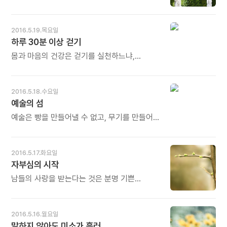
웃으세요.
사랑할 수 있습니다. 바로 지금 이 세상에서 단
한 가지도 받아들일 수 없는데 어떻게 한없는
사랑을 키울 수 있겠습니까? 받아들임이 없는
2016.5.19.목요일
상태가 갈등입니다. - 아남 툽텐의《티베트
하루 30분 이상 걷기
스님의 노 프라블럼》중에서 - * 모든 다툼과
갈등은 '받아들임'이 없는 데서 비롯됩니다.
몸과 마음의 건강은 걷기를 실천하느냐,
'받아들임'은 나와 다른 것을 인정하는 것입니다.
실천하지 않느냐로 귀결된다고 해도 과언이
받아들여야 열고, 믿고, 맡길 수 있습니다.
아니다. 균형 잡힌 식단과 하루 30분 이상
사랑을 키울 수 있습니다. 더 사랑할 수
걷기를 꾸준히 실천하면, 건강한 체중을 유지할
2016.5.18.수요일
있습니다. 오늘도 많이 웃으세요.
수 있다. 적당한 체중을 유지하니까 걷기를
예술의 섬
즐기게 되고, 걸으니까 적당한 체중을 유지할 수
있게 된다. 선순환이 끊임없이 이어지는 것이다.
예술은 빵을 만들어낼 수 없고, 무기를 만들어낼
- 오시마 기요시의《뇌가 젊어지는 걷기의 힘》
수도 없다. 그렇지만 예술 작품을 본 후에
중에서 - * 걸으면 건강의 선순환. 걷지 않으면
자신이나 세상이 무언가 조금 변화한 것처럼
건강의 악순환. 너무나도 간단한 건강의
느껴질지도 모른다. 하나의 장소를 열고
2016.5.17.화요일
비결인데 실천하기가 그리 쉽지 않습니다.
미술관을 만들어보고, 그 가능성을 재차 느꼈다.
자부심의 시작
그래서 '결심'과 '반복'이 필요합니다. 자기
- 안도 타다오 외《예술의 섬 나오시마》중에서 -
체질에 맞는 좋은 식단과 더불어 하루 30분
* 삶은 변화입니다. 아니 변화를 요구합니다.
남들의 사랑을 받는다는 것은 분명 기쁜
이상 걸으면 몸과 마음이 함께 건강해집니다.
어떤 장소, 어떤 공간에서 무엇을 하고 누구를
일이지만 이것이 자부심의 근원일 수는 없다.
하루하루가 즐겁습니다. 오늘도 많이 웃으세요.
만나느냐에 따라 작은 변화가 시작됩니다.
답은 오직 자신 안에서 찾을 수 있다. 자부심의
이름도 없는 섬 하나가 '예술의 섬'으로 바뀌고
근원이 실제로 자신 안에 존재한다면, 그것을
2016.5.16.월요일
그 예술의 섬을 통해 더 많은 사람들의 삶을
찾는 것은 오로지 개인의 임무여야 한다. -
말하지 않아도 미소가 흘러