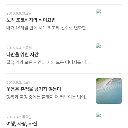
어떤 사람은 쓰러지고 무너지는데 어떤 사람은
일에 마음을 쓸 겨를이 없기 때문이다. - 레프
내면의 근육이 더 강해집니다. 그러면 더 큰
톨스토이의《살아갈 날들을 위한 공부》중에서 -
2016.6.6.월요일
힘겨움, 더 큰 흔들림도 이겨낼 수 있습니다.
* 몰두하면 겉보기에는 단순해 보입니다. 그러나
노박 조코비치의 식이요법
청춘은 그것을 훈련하는 절호의 시간입니다.
그 단순함에 엄청난 집중력과 초점이 맞춰져
오늘도 많이 웃으세요.
있습니다. 누구에게나 그런 시간이 필요합니다.
내가 18개월 만에 세계 최고의 선수로 변화한 건
언제, 무엇에 몰두하느냐에 따라 그 사람의
새로운 트레이닝 프로그램 때문이 아니었다.
인생이 결정됩니다. 오늘도 많이 웃으세요.
해답은 식이요법이었다. 어떻게 먹느냐가
무엇을 먹느냐보다 더 중요하다는 사실을
2016.6.4.토요일
기억하라. 그리고 당신이 먹는 음식을 진지하게
나만을 위한 시간
받아들이라. 그 음식이 바로 당신의 몸이 될
테니. - 노박 조코비치의《이기는 식단》중에서 -
결국 거의 모든 시간과 거의 모든 에너지를 나
* 노박 조코비치. '커리어 그랜드슬램'에
이외 것을 위해 소비하는 것이다. 안타깝고 슬픈
도전하는 세르비아 출신의 세계적인 테니스
일이다. 신이 선사한 소중한 시간을 우리는 나
선수입니다. 어느날 체력에 한계를 느꼈을 때,
이외의 것을 위해 몽땅 바치면서 인생을
2016.6.3.금요일
'자기 체질에 맞지 않는' 밀가루 음식을 먹지
허비한다. - 김종건의《나는 자유롭고 싶다》
웃음은 흔적을 남기지 않는다
않는 것만으로 엄청난 체력이 회복되는 것을
중에서 -
체험하고 쓴 책입니다. 자기 체질에 맞지 않은
행복과 불행 중에는 불행이 더 커보이는 법이다.
음식은 '독'이고, 자기 체질에 맞는 음식은
그래서 행복하게 살기를 열망하기 보다는
'최고의 약'입니다. 오늘도 많이 웃으세요.
불행해지지 않기를 조심하는 사람들이 더 많다.
웃음은 흔적을 남기지 않지만 눈물은 뺨에
2016.6.2.목요일
자국을 남긴다. 그래서 우리는 웃었던 날들은
여행, 사랑, 사진
기억하지 못한 채 거울을 보며 눈물이 마른