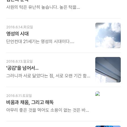
질환 같은 만성 질환에 노출될 위험이 커진다.
겉보기엔 고도 비만으로 보이는 씨름 선수들이
사원의 턱은 유난히 높습니다. 높은 턱을
당뇨병에 걸리지 않는 이유는 바로 굵은 허벅지
넘어가려면 누구라도 다리를 높이 들고 고개를
때문이다. - 김욱의《가슴이 뛰는 한 나이는
숙이게 됩니다. 사원의 문턱이 겸손을
없다》중에서 - * 허벅지가 굵어야 한다는 것은
가르칩니다. - 알렉스 김의《아이처럼 행복하라》
2016.6.14.화요일
허벅지의 '근육'을 키우라는 말입니다. 우리
중에서 - * 사원의 문턱이 높은 것도 그럴 만한
영성의 시대
몸에서 근육을 가장 많이 저장할 수 있는 곳이
이유가 있기 때문입니다. 고개를 숙이는 겸손이
허벅지입니다. 그래서 허벅지 두께가 그 사람의
수행의 첫걸음입니다. 내 마음의 사원에도
단언컨대 21세기는 영성의 시대이다.
건강을 재는 잣대가 되기도 합니다. 그 다음은
겸손의 문턱을 높여야 인생과 인격의 높이도
물질문명이 고도화될수록 사람들은 정신적이고
복근, 그 다음은 어깨, 이렇게 근육을 키워가면
따라 올라갑니다. 오늘도 많이 웃으세요.
영적인 세계에 더욱 목말라 할 것이다. 본래 둘은
몸매도 살아납니다. 인생도 펴집니다. 오늘도
기대어 있기 때문이다. - 김우인의《세계의
2016.6.13.월요일
많이 웃으세요.
깊이》중에서 - * 영감과 지혜는 바깥이 아닌
'공감'을 넘어서...
내면의 영성에서 나옵니다. 물질과 문명의
새로운 창조도 우리 내면의 깊은 영적 우물에서
그러니까 서로 닮았다는 점, 서로 오랜 기간 함께
나옵니다. 이 영적 우물이 마르거나 고갈되지
살아왔다는 점은 공감의 메커니즘을 강화하는
않도록 해야 합니다. 그래야 우리가 이룬
요인이 된다. 공감의 단계에서 더 나아가 다른
물질문명에 끌려가지 않고, 끌고 가는 주인이
사람과 진정한 관계를 맺을 때, 비로소 우리는
2016.6.11.토요일
될 수 있습니다. 오늘도 많이 웃으세요.
우리 자신을 관찰하고 이해하며 뭔가를
비움과 채움, 그리고 해독
배워나가게 된다. - 엘사 푼셋의《인생은, 단
한번의 여행이다》중에서 - * 공감하면
아무리 좋은 것을 먹어도 소용이 없는 것은 바로
닮아갑니다. 같은 곳에서, 같이 먹고, 같이
이 때문이다. 더러운 연못에 맑은 물을 한 컵
생각하고, 같이 바라보면 어느덧 한몸처럼
부어 봤자 더러운 물만 늘어난다. 달걀로 바위를
됩니다. 문제는 그 다음입니다. 끊임없는 자기