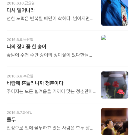
치는 격이다. 우리는 좋은 것을 먹기 전에 우선
2016.6.10.금요일
성찰과 타인에 대한 보다 더 깊은 이해가 더해질
몸에 쌓인 독을 제거해야 한다. 즉, 비우기를
다시 일어나라
때 서로 닮아가는 공감의 울타리가 더욱
먼저 한 뒤에 채우기에 들어가야 한다. 이것을
넓혀지게 됩니다. 오늘도 많이 웃으세요.
'해독'이라 부른다. - 상형철의《병원없는 세상,
선한 노력은 반복될 때만이 착하다. 넘어지면
음식 치료로 만든다》중에서 -
다시 일어나라. 다시 노력해야 할 때 절망 속에
주저앉아버리면 안 된다. - 레프 톨스토이의
《살아갈 날들을 위한 공부》중에서 - * '다시
2016.6.9.목요일
일어나라'는 말은 '다시 시작하라'는 말과
나의 장미꽃 한 송이
같습니다. 계속해서 '반복하라'는 뜻과도
통합니다. 반복할 때 비로소 경지에 오르게
꽃밭에 수천 수만 송이의 장미꽃이 있다한들
됩니다. 넘어지거든 주저앉지 말고 벌떡
무엇합니까. 내가 만난 사람, 내가 시간을 주고
일어나십시오. 다시 시작하세요. 오늘도 많이
마음을 준 사람, 내가 사랑하고 우정을 나눈
웃으세요.
사람, 이 우주 안에 그 무엇과도 견줄 수 없는
2016.6.8.수요일
나의 장미꽃 한 송이입니다. - 고도원의《더
바람에 흔들리니까 청춘이다
사랑하고 싶어서》중에서 - * 당신에게 장미꽃
한 송이가 있습니까? 아름다운 장미꽃 한송이를
주어지는 모든 힘겨움을 기꺼이 맞는 청춘만이
키우고 계십니까? 시간을 내어 물을 주고,
비로소 별이 될 것이다. 청춘일 때에 어리석은
다듬어 주고, 잡초를 뽑아주고, 수없이 바라봐
일을 해보지 않은 사람은 늙어서 아무런 힘을
주어야 합니다. 그래야 그 꽃이 내 삶 한
가지지 못한다. 그러므로 흔들리지 않으려고
2016.6.7.화요일
가운데에 들어와 우주에 단 하나뿐인 '나의
굳이 애쓸 필요는 없다. 지금 부는 바람이 너의
몰두
장미꽃 한 송이'가 됩니다. 그것이 사랑입니다.
뿌리를 튼튼하게 만들 것이므로. - 홍영철의
오늘도 많이 웃으세요.
《너는 가슴을 따라 살고 있는가》중에서 - *
진정으로 일에 몰두하고 있는 사람은 모두 삶의
힘겨움, 흔들림. 이 또한 매우 상대적입니다.
모습이 단순하다. 왜냐하면 그들은 쓸데없는