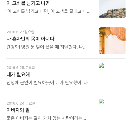
이 고비를 넘기고 나면
하며 앉아있다면, 짐을 들기도 전에 '너무 무거워
것을 잘못 먹여서 그래." - 장병두의《맘 놓고 병
보여' 하며 포기한다면 오늘의 월드컵도,
좀 고치게 해주세요》중에서 - * 꽉 죄는 바지가
'이 고비를 넘기고 나면, 이 고생을 끝내고 나면,
올림픽도, 노벨상도 존재하지 않을 것입니다.
멋지게 보일 때도 있지만 건강에는 해롭습니다.
이 과정이 지나고 나면, 사람들을 울리고 웃길
스스로 만든 한계를 넘어 한 걸음 더 내딛는
멋을 넘어 허영과 사치에 이르면 문제는 더
이야깃거리가 또 많이 나오겠구나. 이게 다 내
용기가 새 길을 내고 새로운 이미지를
커집니다. 정신의 건강, 관계의 건강까지
자신이며 내 능력의 토양이 되어줄 거다'라고
2016.6.27.월요일
창조합니다. (2010년 6월17일자 앙코르메일)
좀먹으니까요. 바람이 잘 통하는 옷을 입어야
생각한다. 그리고 그 과정을 기꺼이 받아들이며
나 혼자만의 몸이 아니다
오늘도 많이 웃으세요.
좋습니다. 겉옷뿐만이 아니라 속옷도. 마음의
순간순간을 넘긴다. - 김미경의《꿈이 있는
옷도. (2010년 6월15일자 앙코르메일) 오늘도
아내는 늙지 않는다》중에서 - * 누구든, 무슨
간경화! 병원 문 앞에 섰을 때 허탈했다. 나
많이 웃으세요.
일이든, 반드시 고비가 있습니다. 나락으로
때문이 아니다. 나로 인해서 고통받을 사람들,
떨어지는 위기의 순간이자 더 높이 솟구쳐
특히 가족 생각을 하니 도저히 발걸음을 옮길
오르는 절호의 기회이기도 합니다. 그래서
수가 없다. '미안하다.' 진심이다. 나는 나
2016.6.25.토요일
고비는 많은 이야기를 만들어 냅니다. 고비가
혼자만의 몸이 아니라는 것을 너무 모르고
네가 필요해
많을수록 이야기가 풍성해지고, 이야기가
살았다. 일이 닥쳐서야 그것을 깨달은 나는
풍성한 사람이 삶도 풍성하게 됩니다. 이 고비를
참으로 어리석은 사람이다. 백번을 미안하다고
전쟁에 군인이 필요하듯이 네가 필요했어. 나쁜
넘기고 나면 또 하나의 멋진 이야기가
하더라도 용서될 수 있을까? - 임채영의《나도
일은 잊었지만 남은 게 있어. 너 없이는 못
탄생합니다. (2010년 6월8일자 앙코르메일)
집이 그립다》중에서 - * '딸린 식구가 많다'는
해냈을 거라는 사실이 남아 있어. 너는 필요한
오늘도 많이 웃으세요.
말들을 더러 하지요? 그만큼 책임이 무겁고 진
사람이었어. - 스베틀라나 알렉시예비치의
2016.6.24.금요일
짐도 많음을 일컫습니다. '딸린 식구'의 중심에
《체르노빌의 목소리》중에서 -
아버지와 딸
서 있는 사람이 무너지면 다른 사람도 속절없이
함께 무너집니다. '딸린 식구'가 없는 사람은
좋은 아버지는 딸이 가치 있는 사람이라는
없습니다. 그래서 건강하게 살아야 합니다. 늘
인식을 심어주고, 딸은 이를 기억하며 산다.
조심하며 살아야 합니다. 걷다가 넘어지지
이것이 혼자 설 수 있는 힘의 원천이 된다.