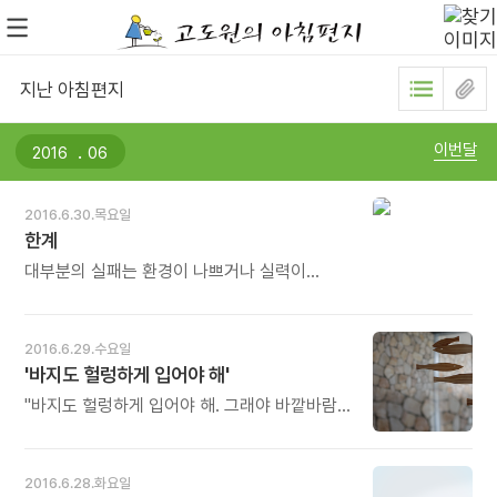
지난 아침편지
.
이번달
2016.6.30.목요일
한계
대부분의 실패는 환경이 나쁘거나 실력이
부족해서라기보다는 스스로 한계라고 느끼고
포기했을 때 찾아온다. 또한 자주 한계를 느끼는
사람들은 일에 실패했을 때 단순히 일에
2016.6.29.수요일
실패했다고 느끼지 않고 자신을 '실패자' 혹은
'바지도 헐렁하게 입어야 해'
'패배자'라고 느낀다. 스스로 한계를 만들지
마라. 자신을 낮추는 데 익숙해지면 새로운
"바지도 헐렁하게 입어야 해. 그래야 바깥바람과
이미지도 만들 수 없다. - 류가와 미카,
소통하여 피부가 호흡을 잘할 수 있어. 서양 옷은
쑤메이징, 장쥔의《서른, 기본을 탐하라》중에서
피부호흡이 잘 이루어지지 않아서 피부병이나
- * 산을 넘기도 전에 '나에게 너무 높아' 하고
알러지를 일으켜요. 요즘 애들이 아토피니
2016.6.28.화요일
주저앉는다면, 달리기도 전에 '내겐 너무 멀어'
알러지니 하는데, 모두 옷을 잘못 입히고 먹을