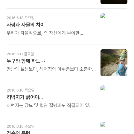
웃으세요.
지어온 인연이겠지요. - 정우식의《하루 첫
나옵니다. 똑같은 눈에서 슬픔과 기쁨이 함께
생각》중에서 - * 간절한 바람이 간절한 기도를
만납니다. 동일한 마음의 샘에서 슬픔이
낳습니다. 당장 이루어지지 않을 수 있습니다. 더
솟구치기도 하고 기쁨이 솟구치기도 합니다.
2016.6.18.토요일
간절한 마음으로 더 간절히 기도해야 합니다.
슬픔을 모르는 사람은 기쁨도 모릅니다. -
사람과 사물의 차이
그러면 하늘이 움직이기 시작합니다. 사람을
강준민의《기쁨의 영성》중에서 - * 눈물과
붙여주고 물질을 채워주고... 많은 인연들을
웃음은 한 몸입니다. 그래서 울다가 웃고 웃다가
우리가 자율적으로, 즉 자신에게 부여한
만들어 줍니다. (2010년 6월2일자 앙코르메일)
웁니다. 기왕에 사는 것, 잘 사는 방법은
법칙대로 행동한다는 것은 행동 그 자체가
오늘도 많이 웃으세요.
하나입니다. 슬퍼하며 살 것인가? 기뻐하며 살
목적이 된다는 뜻이다. 우리는 저 밖에 주어진
것인가? 항상 기뻐하며 사십시오. 슬플 때도
목적의 도구가 되지 않는다. 자율적으로
2016.6.17.금요일
기뻐하고 기쁠 때는 더 기뻐하고. (2010년
행동하는 덕에, 인간의 삶은 특별한 존엄성을
누구와 함께 하느냐
6월1일자 앙코르메일) 오늘도 많이 웃으세요.
지닌다. 바로 이것이 사람과 사물의 차이이다. -
마이클 샌델의《정의란 무엇인가》중에서 -
만남의 설렘보다, 헤어짐의 아쉬움보다 소중한
것은 함께하는 순간입니다. 여행의 진정한
의미는 어느 곳을 갔다 온 것이 아닙니다. 어느
곳에서 누군가와 함께 하느냐는 것입니다. -
2016.6.16.목요일
알렉스 김의《아이처럼 행복하라》중에서 - *
허벅지가 굵어야...
여행뿐만이 아닙니다. 인생길도 누구와 함께
가느냐. 사랑을 누구와 함께 하며 사느냐, 일을
허벅지는 당뇨 및 혈관 질병과도 직결되어 있다.
누구와 함께 하느냐에 따라 행복과 불행이
허벅지가 가느다란 사람은 당뇨병에 걸릴
갈립니다. 그대와 함께라면 어느 곳을 가도
확률이 그렇지 않은 사람보다 몇 배나 더 높다.
좋습니다. 늘 행복합니다. 오늘도 많이 웃으세요.
허벅지 근육이 감소됨에 따라 우리 몸의 당
2016.6.15.수요일
대사가 나빠진다. 염증 수치가 올라가고, 심혈관
겸손의 문턱