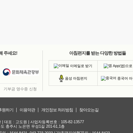
해 주세요!
아침편지를 받는 다양한 방법들
이메일로 받기
App(앱)으로
중국어 
음성 아침편지
기부금 영수증 신청
후원하기
이용약관
개인정보 처리방침
찾아오는길
대표 : 고도원 | 사업자등록번호 : 105-82-13577
청북도 충주시 노은면 우성1길 201-61,1층
문의 :
,
/ '아침편지여행'문의 :