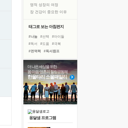
영적 성장의 여정
장 건강이 중요한 이유
신의 음성을 듣는다
흙이 된 몸으로 출근하는 여자
태그로 보는 아침편지
극과 극의 양 끝단
#나눔
#선택
#아이들
내가 '나다움'을 찾는 길
#독서
#도움
#극복
피해 갈 수 없는 사건들
#면역력
#독서캠프
처음 손을 잡았던 날
#위기
#경험
#다짐
꿈이 실제가 되는 것
#계획
#바이러스
#힐링
더 나은 세상을 위한
'말 타는 법'을 먼저
몸·마음·영혼의 힐링공동체
#희망
#비전캠프
#친구
졸업식 사진을 보며
한울타리 소울패밀리
#건강
#삶
#사람
#명상
극심한 변비, 어깨결림, 수면 장애
#링컨학교
#리더
아픈 아버지를 위한 공간 설계
#유튜브
슬럼프
보고 싶은 어머니
유년 시절의 부산 영도 바다
옹달샘 프로그램
못된 꼰대들