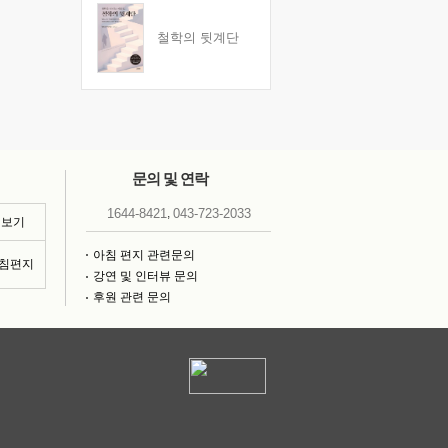
철학의 뒷계단
문의 및 연락
,
1644-8421
043-723-2033
 보기
아침 편지 관련문의
아침편지
강연 및 인터뷰 문의
후원 관련 문의