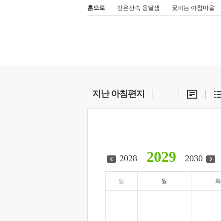
홈으로
깊은산속 옹달샘
꽃피는 아침마을
지난 아침편지
2029
2028
2030
일
월
화