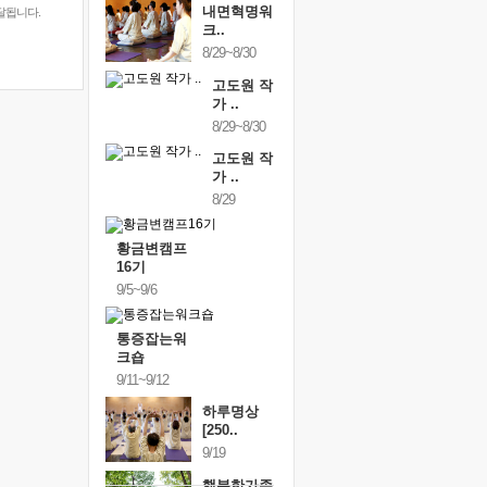
내면혁명워
달됩니다.
크..
8/29~8/30
고도원 작
가 ..
8/29~8/30
고도원 작
가 ..
8/29
황금변캠프
16기
9/5~9/6
통증잡는워
크숍
9/11~9/12
하루명상
[250..
9/19
행복한가족