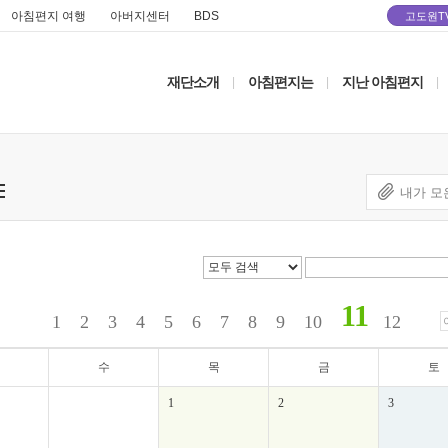
아침편지 여행
아버지센터
BDS
고도원T
재단소개
아침편지는
지난 아침편지
|
|
|
내가 모
11
1
2
3
4
5
6
7
8
9
10
12
수
목
금
토
1
2
3