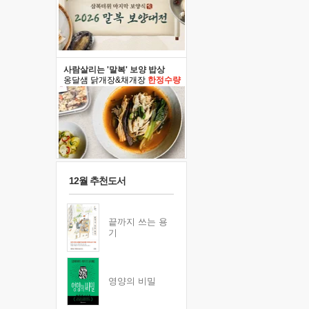
사람살리는 '말복' 보양 밥상
옹달샘 닭개장&채개장
한정수량
12월 추천도서
끝까지 쓰는 용
기
영양의 비밀