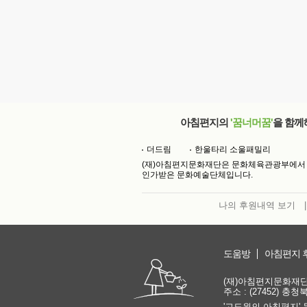
아침편지의
'꿈너머꿈'
을 함께
더드림
한울타리 소울패밀리
(재)아침편지문화재단은 문화체육관광부에서
인가받은 문화예술단체입니다.
나의 후원내역 보기
|
도움방
아침편지 
(재)아침편지문화재단 | 
주소 : (27452) 충
'고도원의 아침편지' 