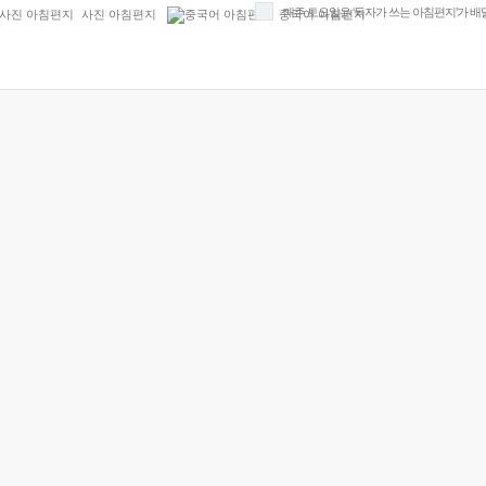
매주 토요일은 ‘독자가 쓰는 아침편지’가 배
사진 아침편지
중국어 아침편지