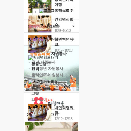
여행
캘린더보기+
9/24~9/26
건강명상법
스..
힐링허그
사감포옹
>
10/9~10/10
예술치유
걷기명상
>
내면혁명워
크..
10/17~10/18
'옹달샘의 꽃'
자원봉사
· 청년 자원봉사
황금변캠프
· 금빛청년 자원봉사
17기
· 음식연구 자원봉사
10/30~10/31
통증잡는워
크숍
11/7~11/8
내면혁명워
크..
2026 말복 보양대전
12/12~12/13
최대
74%할인