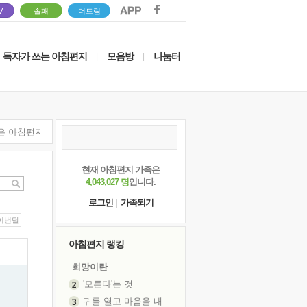
V
솔패
더드림
독자가 쓰는 아침편지
모음방
나눔터
|
|
은 아침편지
현재 아침편지 가족은
4,043,027 명
입니다.
로그인
|
가족되기
이번달
아침편지 랭킹
희망이란
'모른다'는 것
귀를 열고 마음을 내어주고