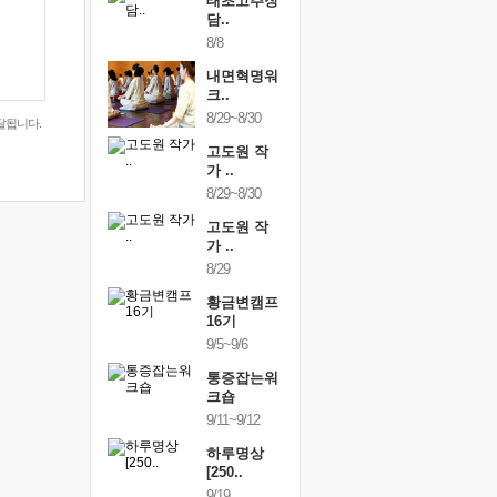
행복한가족
태초고추장
행복한가
여행
담..
여행
24~9/26
8/8
9/24~9/26
건강명상법
내면혁명워
건강명상
..
크..
스..
/9~10/10
8/29~8/30
10/9~10/10
달됩니다.
내면혁명워
고도원 작
내면혁명
..
가 ..
크..
/17~10/18
8/29~8/30
10/17~10/18
황금변캠프
고도원 작
황금변캠
7기
가 ..
17기
/30~10/31
8/29
10/30~10/31
통증잡는워
황금변캠프
통증잡는
크숍
16기
크숍
/7~11/8
9/5~9/6
11/7~11/8
내면혁명워
통증잡는워
내면혁명
..
크숍
크..
/12~12/13
9/11~9/12
12/12~12/13
하루명상
[250..
9/19