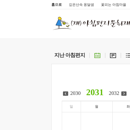
홈으로
깊은산속 옹달샘
꽃피는 아침마을
지난 아침편지
2031
2030
2032
일
월
화