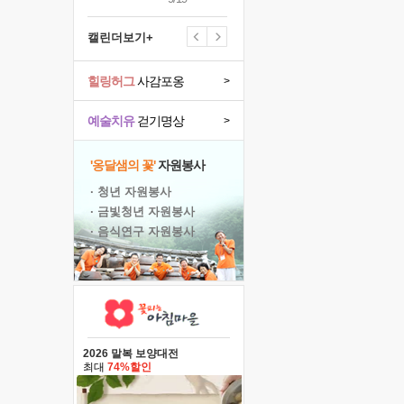
캘린더보기+
힐링허그
사감포옹
>
예술치유
걷기명상
>
'옹달샘의 꽃'
자원봉사
· 청년 자원봉사
· 금빛청년 자원봉사
· 음식연구 자원봉사
2026 말복 보양대전
최대
74%할인