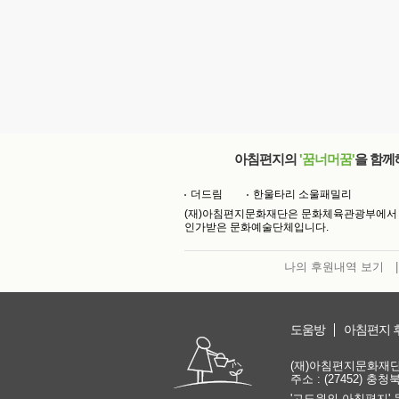
아침편지의
'꿈너머꿈'
을 함께
더드림
한울타리 소울패밀리
(재)아침편지문화재단은 문화체육관광부에서
인가받은 문화예술단체입니다.
나의 후원내역 보기
|
도움방
아침편지 
(재)아침편지문화재단 | 
주소 : (27452) 충
'고도원의 아침편지' 