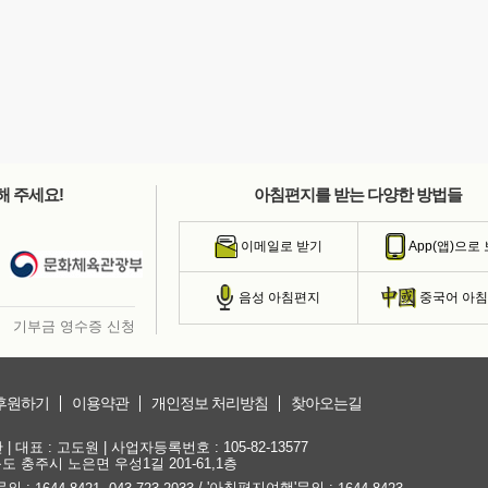
해 주세요!
아침편지를 받는 다양한 방법들
이메일로 받기
App(앱)으로
음성 아침편지
중국어 아
기부금 영수증 신청
후원하기
이용약관
개인정보 처리방침
찾아오는길
대표 : 고도원 | 사업자등록번호 : 105-82-13577
청북도 충주시 노은면 우성1길 201-61,1층
문의 :
,
/ '아침편지여행'문의 :