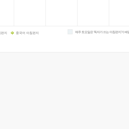
9/
스
10
매주 토요일은 ‘독자가 쓰는 아침편지’가 배
침편지
중국어 아침편지
크
10
1
10
11
크
12