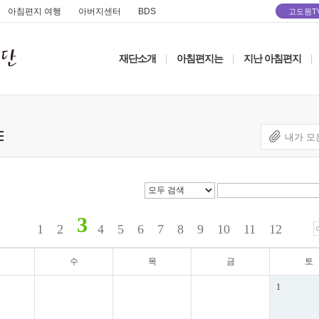
아침편지 여행
아버지센터
BDS
고도원T
재단소개
아침편지는
지난 아침편지
|
|
|
내가 모
3
1
2
4
5
6
7
8
9
10
11
12
수
목
금
토
1