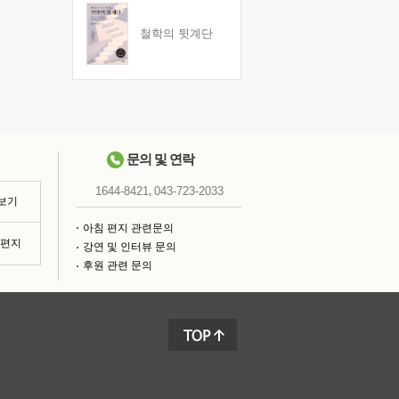
철학의 뒷계단
문의 및 연락
,
1644-8421
043-723-2033
 보기
아침 편지 관련문의
침편지
강연 및 인터뷰 문의
후원 관련 문의