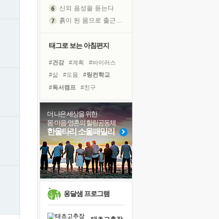
신의 음성을 듣는다
흙이 된 몸으로 출근하는 여자
극과 극의 양 끝단
내가 '나다움'을 찾는 길
태그로 보는 아침편지
피해 갈 수 없는 사건들
#건강
#계획
#바이러스
처음 손을 잡았던 날
#삶
#도움
#링컨학교
꿈이 실제가 되는 것
#독서캠프
#친구
'말 타는 법'을 먼저
#아이들
#희망
#위기
졸업식 사진을 보며
#면역력
#나눔
#독서
더 나은 세상을 위한
아픈 아버지를 위한 공간 설계
몸·마음·영혼의 힐링공동체
#유튜브
#사람
#경험
극심한 변비, 어깨결림, 수면 장애
한울타리 소울패밀리
#명상
#선택
#극복
보고 싶은 어머니
#비전캠프
#힐링
#다짐
유년 시절의 부산 영도 바다
#리더
못된 꼰대들
거울 속의 나
희망이란
옹달샘 프로그램
'모른다'는 것