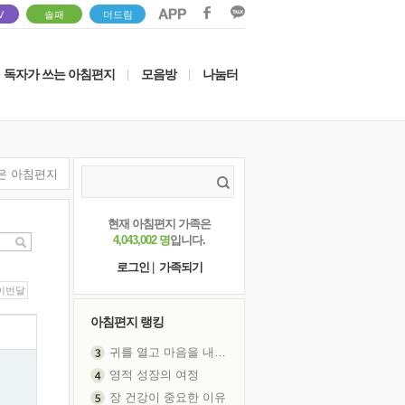
V
솔패
더드림
독자가 쓰는 아침편지
모음방
나눔터
|
|
은 아침편지
현재 아침편지 가족은
4,043,002 명
입니다.
로그인
|
가족되기
이번달
아침편지 랭킹
귀를 열고 마음을 내어주고
영적 성장의 여정
장 건강이 중요한 이유