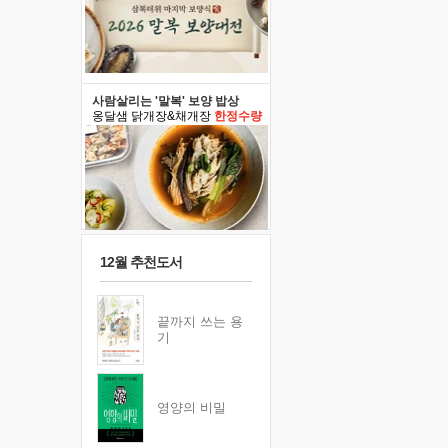
사람살리는 '말복' 보양 밥상
옹달샘 닭개장&채개장
한정수량
12월 추천도서
끝까지 쓰는 용
기
영양의 비밀