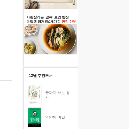
사람살리는 '말복' 보양 밥상
옹달샘 닭개장&채개장
한정수량
12월 추천도서
끝까지 쓰는 용
기
영양의 비밀