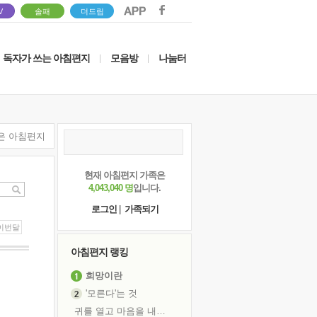
V
솔패
더드림
독자가 쓰는 아침편지
모음방
나눔터
|
|
은 아침편지
현재 아침편지 가족은
4,043,040 명
입니다.
로그인
|
가족되기
이번달
아침편지 랭킹
희망이란
'모른다'는 것
귀를 열고 마음을 내어주고