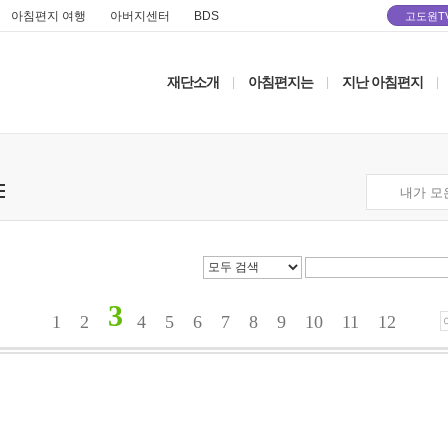
아침편지 여행
아버지센터
BDS
고도원T
재단소개
아침편지는
지난 아침편지
|
|
|
내가 모
3
1
2
4
5
6
7
8
9
10
11
12