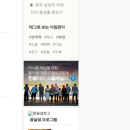
영적 성장의 여정
신의 음성을 듣는다
흙이 된 몸으로 출근하는 여자
극과 극의 양 끝단
태그로 보는 아침편지
내가 '나다움'을 찾는 길
#면역력
#독서
#희망
피해 갈 수 없는 사건들
#도움
#리더
#다짐
처음 손을 잡았던 날
#친구
#경험
#극복
꿈이 실제가 되는 것
#유튜브
#명상
'말 타는 법'을 먼저
#바이러스
#위기
더 나은 세상을 위한
졸업식 사진을 보며
몸·마음·영혼의 힐링공동체
#비전캠프
#힐링
#삶
극심한 변비, 어깨결림, 수면 장애
한울타리 소울패밀리
#사람
#아이들
#나눔
아픈 아버지를 위한 공간 설계
#건강
#선택
#독서캠프
슬럼프
#계획
#링컨학교
보고 싶은 어머니
유년 시절의 부산 영도 바다
못된 꼰대들
옹달샘 프로그램
너무 황홀한 꽃들이여!