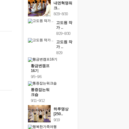
내면혁명워
크..
8/29~8/30
고도원 작
가 ..
8/29~8/30
고도원 작
가 ..
8/29
황금변캠프
16기
9/5~9/6
통증잡는워
크숍
9/11~9/12
하루명상
[250..
9/19