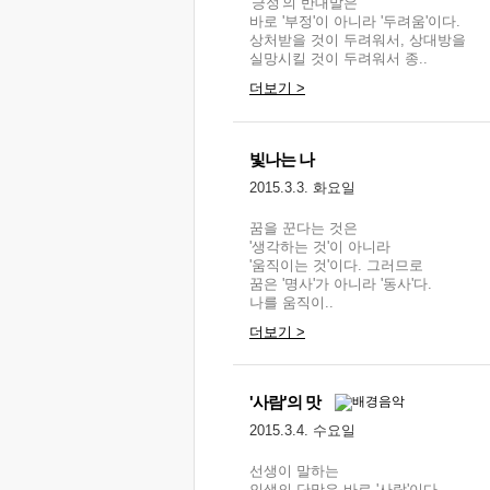
'긍정'의 반대말은
바로 '부정'이 아니라 '두려움'이다.
상처받을 것이 두려워서, 상대방을
실망시킬 것이 두려워서 종..
더보기 >
빛나는 나
2015.3.3. 화요일
꿈을 꾼다는 것은
'생각하는 것'이 아니라
'움직이는 것'이다. 그러므로
꿈은 '명사'가 아니라 '동사'다.
나를 움직이..
더보기 >
'사람'의 맛
2015.3.4. 수요일
선생이 말하는
인생의 단맛은 바로 '사람'이다.