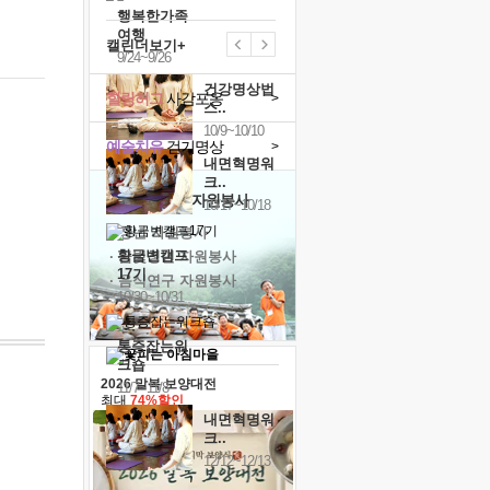
행복한가족
여행
캘린더보기+
9/24~9/26
건강명상법
힐링허그
사감포옹
>
스..
10/9~10/10
예술치유
걷기명상
>
내면혁명워
크..
'옹달샘의 꽃'
자원봉사
10/17~10/18
· 청년 자원봉사
황금변캠프
· 금빛청년 자원봉사
17기
· 음식연구 자원봉사
10/30~10/31
통증잡는워
크숍
2026 말복 보양대전
11/7~11/8
최대
74%할인
내면혁명워
크..
12/12~12/13