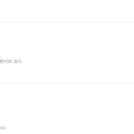
,
련사)도 있다.
다.