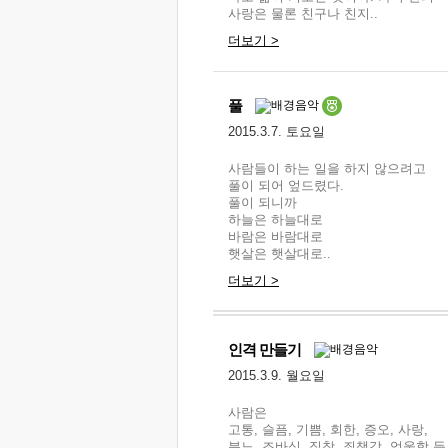
사랑은 물론 친구나 친지..
더보기 >
풀
2015.3.7. 토요일
사람들이 하는 일을 하지 않으려고
풀이 되어 엎드렸다.
풀이 되니까
하늘은 하늘대로
바람은 바람대로
햇살은 햇살대로..
더보기 >
인격 만들기
2015.3.9. 월요일
사람은
고통, 슬픔, 기쁨, 회한, 증오, 사랑,
분노, 조바심, 집착, 죄책감, 억울함 등