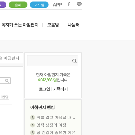
V
솔패
더드림
독자가 쓰는 아침편지
모음방
나눔터
|
|
은 아침편지
현재 아침편지 가족은
4,042,966 명
입니다.
로그인
|
가족되기
이번달
아침편지 랭킹
귀를 열고 마음을 내어주고
영적 성장의 여정
장 건강이 중요한 이유