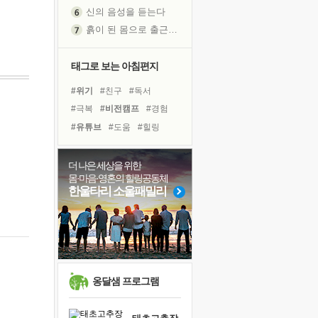
신의 음성을 듣는다
흙이 된 몸으로 출근하는 여자
극과 극의 양 끝단
내가 '나다움'을 찾는 길
태그로 보는 아침편지
피해 갈 수 없는 사건들
#위기
#친구
#독서
처음 손을 잡았던 날
#극복
#비전캠프
#경험
꿈이 실제가 되는 것
#유튜브
#도움
#힐링
'말 타는 법'을 먼저
#건강
#삶
#명상
#나눔
졸업식 사진을 보며
#링컨학교
#리더
#계획
더 나은 세상을 위한
아픈 아버지를 위한 공간 설계
몸·마음·영혼의 힐링공동체
#독서캠프
#면역력
극심한 변비, 어깨결림, 수면 장애
한울타리 소울패밀리
#아이들
#바이러스
보고 싶은 어머니
#사람
#희망
#다짐
유년 시절의 부산 영도 바다
#선택
못된 꼰대들
거울 속의 나
희망이란
옹달샘 프로그램
'모른다'는 것