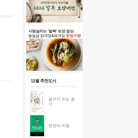
사람살리는 '말복' 보양 밥상
옹달샘 닭개장&채개장
한정수량
12월 추천도서
끝까지 쓰는 용
기
영양의 비밀