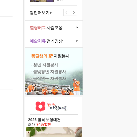
캘린더보기+
힐링허그
사감포옹
>
예술치유
걷기명상
>
'옹달샘의 꽃'
자원봉사
· 청년 자원봉사
· 금빛청년 자원봉사
· 음식연구 자원봉사
2026 말복 보양대전
최대
74%할인