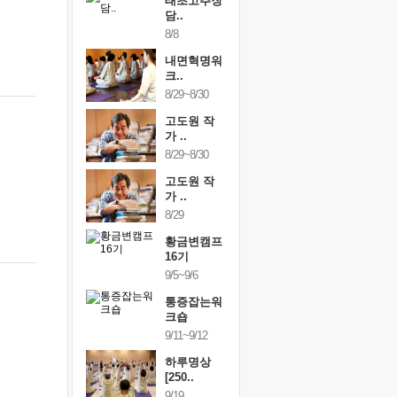
행복한가족
태초고추장
행복한가
여행
담..
여행
24~9/26
8/8
9/24~9/26
건강명상법
내면혁명워
건강명상
..
크..
스..
/9~10/10
8/29~8/30
10/9~10/10
내면혁명워
고도원 작
내면혁명
..
가 ..
크..
/17~10/18
8/29~8/30
10/17~10/18
황금변캠프
고도원 작
황금변캠
7기
가 ..
17기
/30~10/31
8/29
10/30~10/31
통증잡는워
황금변캠프
통증잡는
크숍
16기
크숍
/7~11/8
9/5~9/6
11/7~11/8
내면혁명워
통증잡는워
내면혁명
..
크숍
크..
/12~12/13
9/11~9/12
12/12~12/13
하루명상
[250..
9/19