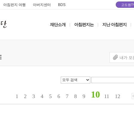
아침편지 여행
아버지센터
BDS
고도원T
재단소개
아침편지는
지난 아침편지
|
|
|
내가 모
10
1
2
3
4
5
6
7
8
9
11
12