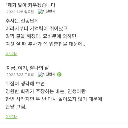
'제가 맡아 키우겠습니다'
2022.7.25.월요일
추사는 신동답게
어려서부터 기억력이 뛰어났고
일찍 글을 깨쳤다. 묘비문에 의하면
여섯 살 때 추사가 쓴 입춘첩을 대문에..
더보기>
지금, 여기, 찰나의 삶
2022.7.23.토요일
뒤집어 생각해 보면
영원한 회귀가 주장하는 바는, 인생이란
한번 사라지면 두 번 다시 돌아오지 않기 때문에
한낱 그림..
더보기>