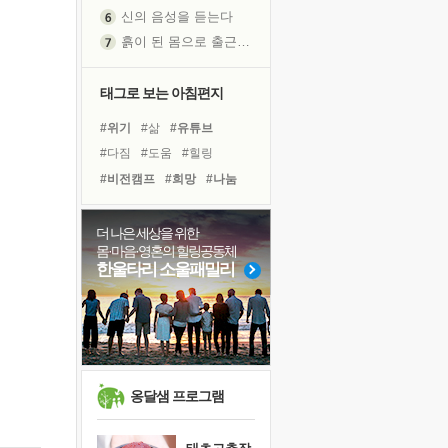
신의 음성을 듣는다
흙이 된 몸으로 출근하는 여자
극과 극의 양 끝단
내가 '나다움'을 찾는 길
태그로 보는 아침편지
피해 갈 수 없는 사건들
#위기
#삶
#유튜브
처음 손을 잡았던 날
#다짐
#도움
#힐링
꿈이 실제가 되는 것
#비전캠프
#희망
#나눔
'말 타는 법'을 먼저
#독서
#아이들
#친구
졸업식 사진을 보며
#계획
#면역력
#건강
더 나은 세상을 위한
아픈 아버지를 위한 공간 설계
몸·마음·영혼의 힐링공동체
#링컨학교
#사람
#선택
극심한 변비, 어깨결림, 수면 장애
한울타리 소울패밀리
#극복
#명상
#경험
보고 싶은 어머니
#리더
#독서캠프
유년 시절의 부산 영도 바다
#바이러스
못된 꼰대들
거울 속의 나
희망이란
옹달샘 프로그램
'모른다'는 것