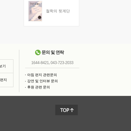
철학의 뒷계단
문의 및 연락
,
1644-8421
043-723-2033
 보기
아침 편지 관련문의
침편지
강연 및 인터뷰 문의
후원 관련 문의