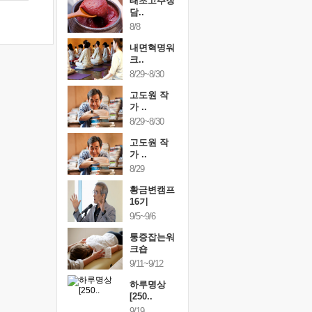
행복한가족
태초고추장
행복한가
여행
담..
여행
24~9/26
8/8
9/24~9/26
건강명상법
내면혁명워
건강명상
..
크..
스..
/9~10/10
8/29~8/30
10/9~10/10
내면혁명워
고도원 작
내면혁명
..
가 ..
크..
/17~10/18
8/29~8/30
10/17~10/18
황금변캠프
고도원 작
황금변캠
7기
가 ..
17기
/30~10/31
8/29
10/30~10/31
통증잡는워
황금변캠프
통증잡는
크숍
16기
크숍
/7~11/8
9/5~9/6
11/7~11/8
내면혁명워
통증잡는워
내면혁명
..
크숍
크..
/12~12/13
9/11~9/12
12/12~12/13
하루명상
[250..
9/19