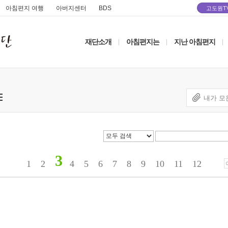
아침편지 여행
아버지센터
BDS
고도원T
재단소개
아침편지는
지난 아침편지
|
|
|
내가 모
3
1
2
4
5
6
7
8
9
10
11
12