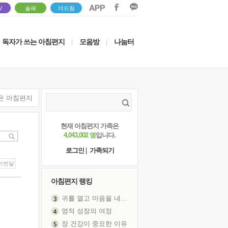
V
솔패
더드림
독자가 쓰는 아침편지
모음방
나눔터
|
|
은 아침편지
현재 아침편지 가족은
4,043,002 명
입니다.
로그인
|
가족되기
이번달
아침편지 랭킹
귀를 열고 마음을 내어주고
영적 성장의 여정
장 건강이 중요한 이유