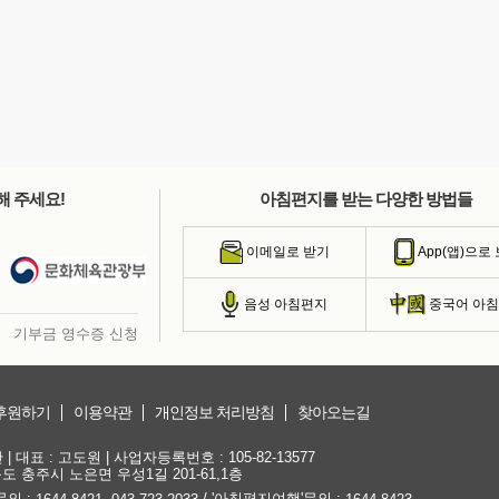
해 주세요!
아침편지를 받는 다양한 방법들
이메일로 받기
App(앱)으로
음성 아침편지
중국어 아
기부금 영수증 신청
후원하기
이용약관
개인정보 처리방침
찾아오는길
대표 : 고도원 | 사업자등록번호 : 105-82-13577
청북도 충주시 노은면 우성1길 201-61,1층
문의 :
,
/ '아침편지여행'문의 :