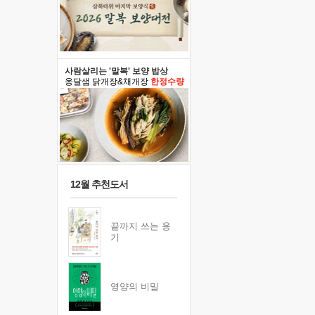
사람살리는 '말복' 보양 밥상
옹달샘 닭개장&채개장
한정수량
12월 추천도서
끝까지 쓰는 용
기
영양의 비밀