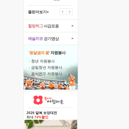
캘린더보기+
힐링허그
사감포옹
>
예술치유
걷기명상
>
'옹달샘의 꽃'
자원봉사
· 청년 자원봉사
· 금빛청년 자원봉사
· 음식연구 자원봉사
2026 말복 보양대전
최대
74%할인