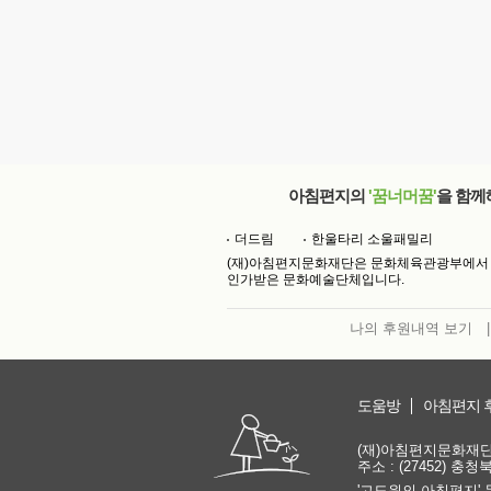
아침편지의
'꿈너머꿈'
을 함께
더드림
한울타리 소울패밀리
(재)아침편지문화재단은 문화체육관광부에서
인가받은 문화예술단체입니다.
나의 후원내역 보기
|
도움방
아침편지 
(재)아침편지문화재단 | 
주소 : (27452) 충
'고도원의 아침편지' 