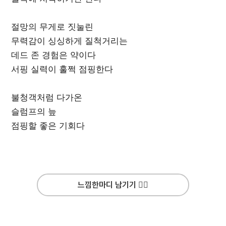
절망의 무게로 짓눌린
무력감이 싱싱하게 질척거리는
데드 존 경험은 약이다
서핑 실력이 훌쩍 점핑한다
불청객처럼 다가온
슬럼프의 늪
점핑할 좋은 기회다
느낌한마디 남기기 ✍🏻