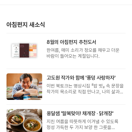
아침편지 새소식
8월의 아침편지 추천도서
한여름, 매미 소리가 정오를 채우고 더운
바람이 들어오는 계절입니다.
고도원 작가와 함께 '풍덩 사랑하자'
이번 북토크는 명상시집 『밥 벗』 속 문장을
작가의 목소리로 직접 만나고, 나의 삶과
관계를 잠시 돌아보는 시간입니다.
옹달샘 '말복맞이! 채개장 · 닭개장'
지친 여름을 따뜻하게 이겨낼 수 있도록
정성 가득한 두 가지 보양 한 그릇을