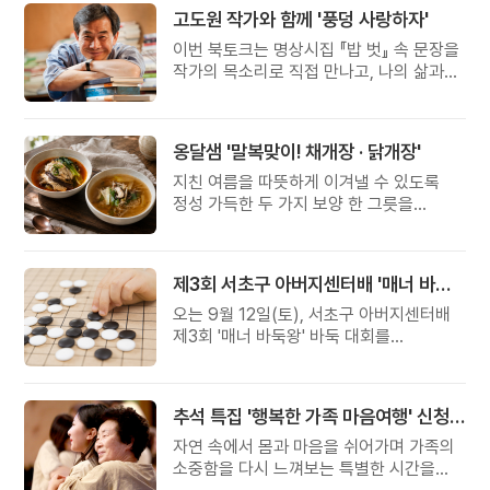
고도원 작가와 함께 '풍덩 사랑하자'
이번 북토크는 명상시집 『밥 벗』 속 문장을
작가의 목소리로 직접 만나고, 나의 삶과
관계를 잠시 돌아보는 시간입니다.
옹달샘 '말복맞이! 채개장 · 닭개장'
지친 여름을 따뜻하게 이겨낼 수 있도록
정성 가득한 두 가지 보양 한 그릇을
준비했습니다.
제3회 서초구 아버지센터배 '매너 바둑왕' 대회
오는 9월 12일(토), 서초구 아버지센터배
제3회 '매너 바둑왕' 바둑 대회를
개최합니다.
추석 특집 '행복한 가족 마음여행' 신청 안내
자연 속에서 몸과 마음을 쉬어가며 가족의
소중함을 다시 느껴보는 특별한 시간을