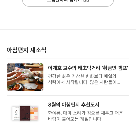
아침편지 새소식
이계호 교수의 태초먹거리 '황금변 캠프'
건강한 삶은 거창한 변화보다 매일의
식탁에서 시작됩니다. 많은 사람들이
건강을 위해 새로운 방법을 찾지만, 건강한
생활은 작은 습관에서 시작됩니다.
유퀴즈에서 많은 관심을 받은 이계호
8월의 아침편지 추천도서
교수와 함께하는 태초먹거리 황금변 캠프
한여름, 매미 소리가 정오를 채우고 더운
바람이 들어오는 계절입니다.