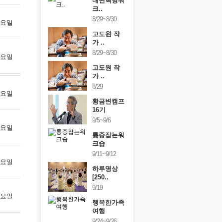
건강명상법
내면혁명워
건강명상
..
크..
스..
/9~10/10
8/29~8/30
10/9~10/10
 금요일
내면혁명워
고도원 작
내면혁명
..
가 ..
크..
/17~10/18
8/29~8/30
10/17~10/18
 토요일
황금변캠프
고도원 작
황금변캠
7기
가 ..
17기
/30~10/31
8/29
10/30~10/31
 월요일
통증잡는워
황금변캠프
통증잡는
크숍
16기
크숍
/7~11/8
9/5~9/6
11/7~11/8
 화요일
내면혁명워
통증잡는워
내면혁명
..
크숍
크..
/12~12/13
9/11~9/12
12/12~12/13
 수요일
하루명상
[250..
9/19
 목요일
행복한가족
여행
9/24~9/26