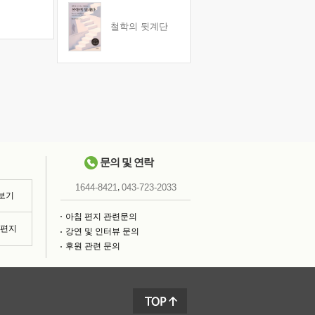
철학의 뒷계단
문의 및 연락
,
1644-8421
043-723-2033
 보기
아침 편지 관련문의
침편지
강연 및 인터뷰 문의
후원 관련 문의