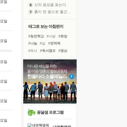
 목요일
신의 음성을 듣는다
흙이 된 몸으로 출근하는 여자
극과 극의 양 끝단
 금요일
내가 '나다움'을 찾는 길
태그로 보는 아침편지
피해 갈 수 없는 사건들
#링컨학교
#사람
#희망
처음 손을 잡았던 날
 토요일
#나눔
#삶
#면역력
꿈이 실제가 되는 것
#독서
#독서캠프
#명상
'말 타는 법'을 먼저
#위기
#아이들
#극복
졸업식 사진을 보며
 월요일
#건강
#선택
#바이러스
더 나은 세상을 위한
극심한 변비, 어깨결림, 수면 장애
몸·마음·영혼의 힐링공동체
#리더
#계획
#도움
아픈 아버지를 위한 공간 설계
한울타리 소울패밀리
#다짐
#경험
#비전캠프
 화요일
슬럼프
#친구
#유튜브
#힐링
보고 싶은 어머니
유년 시절의 부산 영도 바다
 수요일
못된 꼰대들
희망이란
옹달샘 프로그램
'모른다'는 것
 목요일