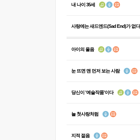
내 나이 35세
사랑에는 새드엔드(Sad End)가 없다
아이의 울음
눈 뜨면 맨 먼저 보는 사람
당신이 '예술작품'이다
늘 첫사랑처럼
지적 젊음