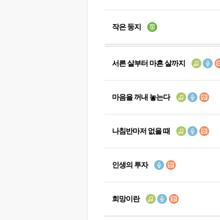
작은 둥지
서른 살부터 마흔 살까지
마음을 꺼내 놓는다
나침반마저 없을 때
인생의 투자
희망이란