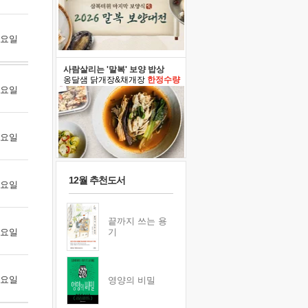
 토요일
사람살리는 '말복' 보양 밥상
옹달샘 닭개장&채개장
한정수량
 월요일
 화요일
12월 추천도서
 수요일
끝까지 쓰는 용
 목요일
기
 금요일
영양의 비밀