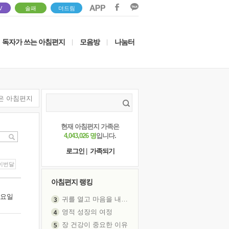
V
솔패
더드림
독자가 쓰는 아침편지
모음방
나눔터
|
|
은 아침편지
현재 아침편지 가족은
4,043,026 명
입니다.
로그인
|
가족되기
이번달
아침편지 랭킹
 수요일
귀를 열고 마음을 내어주고
영적 성장의 여정
장 건강이 중요한 이유