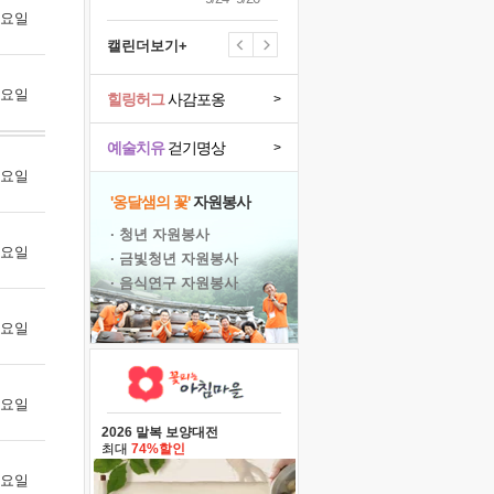
 금요일
캘린더보기+
 토요일
힐링허그
사감포옹
>
예술치유
걷기명상
>
 월요일
'옹달샘의 꽃'
자원봉사
· 청년 자원봉사
 화요일
· 금빛청년 자원봉사
· 음식연구 자원봉사
 수요일
 목요일
2026 말복 보양대전
최대
74%할인
 금요일