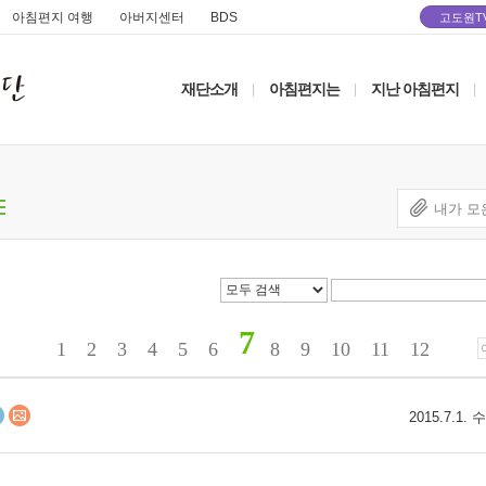
아침편지 여행
아버지센터
BDS
고도원T
재단소개
아침편지는
지난 아침편지
|
|
|
내가 모
7
1
2
3
4
5
6
8
9
10
11
12
2015.7.1.