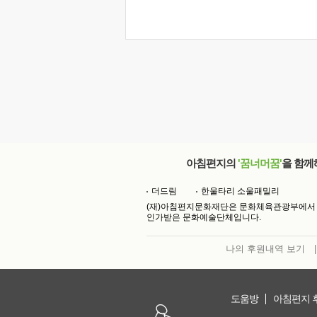
아침편지의
'꿈너머꿈'
을 함께
더드림
한울타리 소울패밀리
(재)아침편지문화재단은 문화체육관광부에서
인가받은 문화예술단체입니다.
나의 후원내역 보기
|
도움방
아침편지 