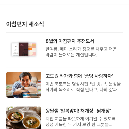
아침편지 새소식
8월의 아침편지 추천도서
한여름, 매미 소리가 정오를 채우고 더운
바람이 들어오는 계절입니다.
고도원 작가와 함께 '풍덩 사랑하자'
이번 북토크는 명상시집 『밥 벗』 속 문장을
작가의 목소리로 직접 만나고, 나의 삶과
관계를 잠시 돌아보는 시간입니다.
옹달샘 '말복맞이! 채개장 · 닭개장'
지친 여름을 따뜻하게 이겨낼 수 있도록
정성 가득한 두 가지 보양 한 그릇을