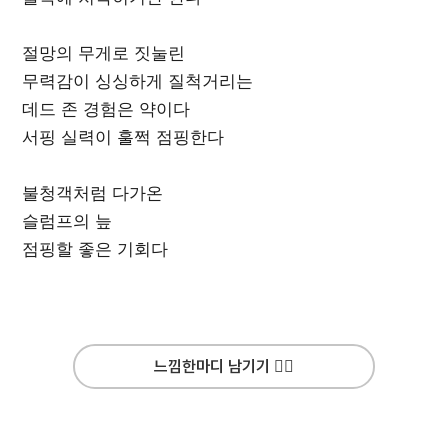
절망의 무게로 짓눌린
무력감이 싱싱하게 질척거리는
데드 존 경험은 약이다
서핑 실력이 훌쩍 점핑한다
불청객처럼 다가온
슬럼프의 늪
점핑할 좋은 기회다
느낌한마디 남기기 ✍🏻