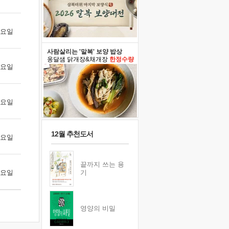
 화요일
사람살리는 '말복' 보양 밥상
옹달샘 닭개장&채개장
한정수량
 수요일
 목요일
12월 추천도서
 금요일
끝까지 쓰는 용
 토요일
기
영양의 비밀