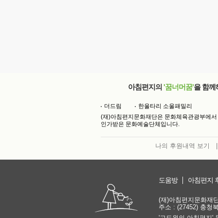
아침편지의
'꿈너머꿈'
을 함께
더드림
한울타리 소울패밀리
(재)아침편지문화재단은 문화체육관광부에서
인가받은 문화예술단체입니다.
나의 후원내역 보기
|
도움방
아침편지 
(재)아침편지문화재단 | 
주소 : (27452) 충
'고도원의 아침편지' 