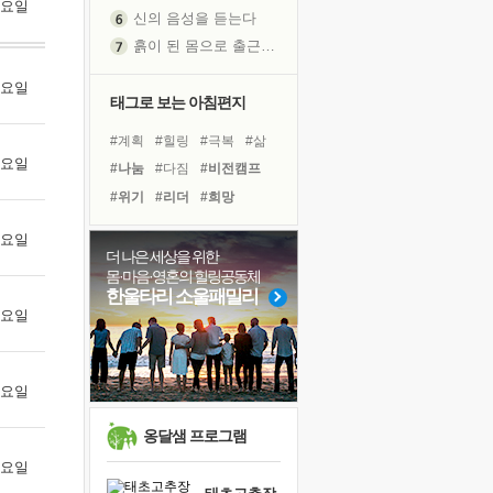
 토요일
신의 음성을 듣는다
흙이 된 몸으로 출근하는 여자
극과 극의 양 끝단
 월요일
내가 '나다움'을 찾는 길
태그로 보는 아침편지
피해 갈 수 없는 사건들
#계획
#힐링
#극복
#삶
처음 손을 잡았던 날
 화요일
#나눔
#다짐
#비전캠프
꿈이 실제가 되는 것
#위기
#리더
#희망
'말 타는 법'을 먼저
#명상
#친구
#경험
졸업식 사진을 보며
 수요일
#사람
#건강
#링컨학교
더 나은 세상을 위한
극심한 변비, 어깨결림, 수면 장애
몸·마음·영혼의 힐링공동체
#독서
#바이러스
#도움
아픈 아버지를 위한 공간 설계
한울타리 소울패밀리
#유튜브
#아이들
 목요일
슬럼프
#독서캠프
#면역력
보고 싶은 어머니
#선택
유년 시절의 부산 영도 바다
 금요일
못된 꼰대들
희망이란
옹달샘 프로그램
'모른다'는 것
 토요일