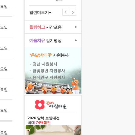
 월요일
캘린더보기+
힐링허그
사감포옹
 화요일
>
예술치유
걷기명상
>
 수요일
'옹달샘의 꽃'
자원봉사
· 청년 자원봉사
 목요일
· 금빛청년 자원봉사
· 음식연구 자원봉사
 금요일
 토요일
2026 말복 보양대전
최대
74%할인
 월요일