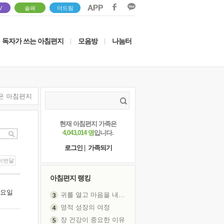
V
솔패
더드림
독자가 쓰는 아침편지
모음방
나눔터
|
|
은 아침편지
현재 아침편지 가족은
4,043,014 명
입니다.
로그인
|
가족되기
이번달
아침편지 랭킹
 금요일
귀를 열고 마음을 내어주고
영적 성장의 여정
장 건강이 중요한 이유