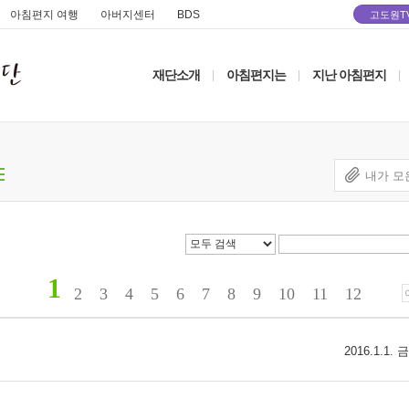
아침편지 여행
아버지센터
BDS
고도원T
재단소개
아침편지는
지난 아침편지
|
|
|
내가 모
1
2
3
4
5
6
7
8
9
10
11
12
2016.1.1.