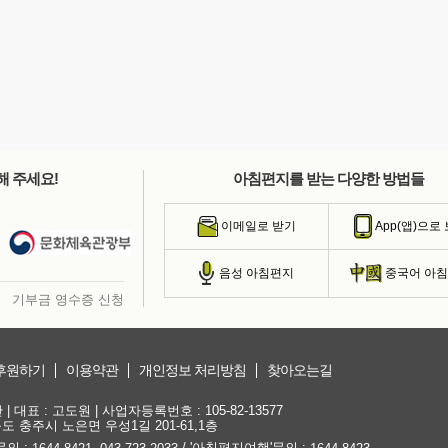
해 주세요!
아침편지를 받는 다양한 방법들
이메일로 받기
App(앱)으로
음성 아침편지
중국어 아
기부금 영수증 신청
후원하기
이용약관
개인정보 처리방침
찾아오는길
대표 : 고도원 | 사업자등록번호 : 105-82-13577
청북도 충주시 노은면 우성1길 201-61,1층
문의 :
,
/ '아침편지여행'문의 :