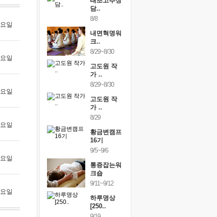
행복한가족
태초고추장
행복한가
여행
담..
여행
24~9/26
8/8
9/24~9/26
 월요일
건강명상법
내면혁명워
건강명상
..
크..
스..
/9~10/10
8/29~8/30
10/9~10/10
 화요일
내면혁명워
고도원 작
내면혁명
..
가 ..
크..
/17~10/18
8/29~8/30
10/17~10/18
 수요일
황금변캠프
고도원 작
황금변캠
7기
가 ..
17기
/30~10/31
8/29
10/30~10/31
 목요일
통증잡는워
황금변캠프
통증잡는
크숍
16기
크숍
/7~11/8
9/5~9/6
11/7~11/8
 금요일
내면혁명워
통증잡는워
내면혁명
..
크숍
크..
/12~12/13
9/11~9/12
12/12~12/13
 토요일
하루명상
[250..
9/19