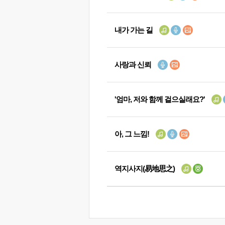
내가 가는 길
사랑과 신뢰
'엄마, 저와 함께 걸으실래요?'
아, 그 느낌!
역지사지(易地思之)