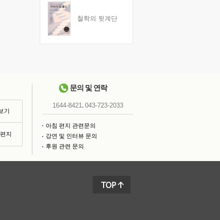
철학의 뒷계단
문의 및 연락
,
1644-8421
043-723-2033
 보기
아침 편지 관련문의
침편지
강연 및 인터뷰 문의
후원 관련 문의