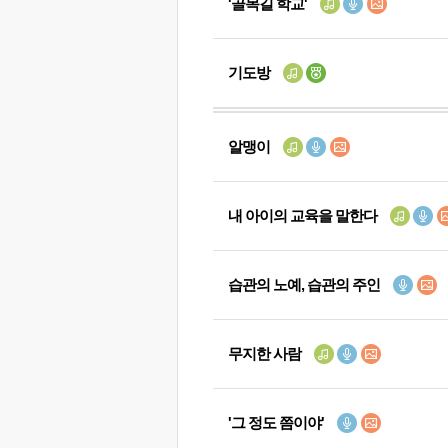
'골목길 학교'
기도방
알맹이
내 아이의 교육을 말한다
습관의 노예, 습관의 주인
무지한 사람
'그 정도 쯤이야'