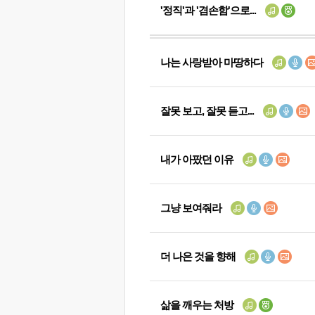
'정직'과 '겸손함'으로...
나는 사랑받아 마땅하다
잘못 보고, 잘못 듣고...
내가 아팠던 이유
그냥 보여줘라
더 나은 것을 향해
삶을 깨우는 처방