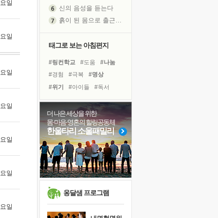
 금요일
신의 음성을 듣는다
흙이 된 몸으로 출근하는 여자
극과 극의 양 끝단
 토요일
내가 '나다움'을 찾는 길
태그로 보는 아침편지
피해 갈 수 없는 사건들
#링컨학교
#도움
#나눔
처음 손을 잡았던 날
 월요일
#경험
#극복
#명상
꿈이 실제가 되는 것
#위기
#아이들
#독서
'말 타는 법'을 먼저
#계획
#유튜브
졸업식 사진을 보며
 화요일
#독서캠프
#사람
더 나은 세상을 위한
극심한 변비, 어깨결림, 수면 장애
몸·마음·영혼의 힐링공동체
#바이러스
#희망
#삶
아픈 아버지를 위한 공간 설계
한울타리 소울패밀리
#선택
#리더
#건강
 수요일
슬럼프
#다짐
#친구
#면역력
보고 싶은 어머니
#힐링
#비전캠프
유년 시절의 부산 영도 바다
 목요일
못된 꼰대들
희망이란
옹달샘 프로그램
'모른다'는 것
 금요일