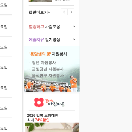
 토요일
캘린더보기+
힐링허그
사감포옹
 월요일
>
예술치유
걷기명상
>
 화요일
'옹달샘의 꽃'
자원봉사
· 청년 자원봉사
 수요일
· 금빛청년 자원봉사
· 음식연구 자원봉사
 목요일
 금요일
2026 말복 보양대전
최대
74%할인
 토요일