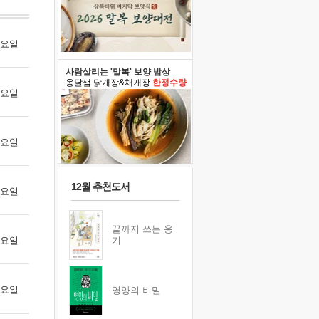
 월요일
사람살리는 '말복' 보양 밥상
옹달샘 닭개장&채개장
한정수량
 화요일
 수요일
12월 추천도서
 목요일
끝까지 쓰는 용
 금요일
기
 토요일
영양의 비밀