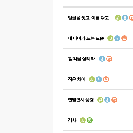
얼굴을 씻고, 이를 닦고...
내 아이가 노는 모습
'감각을 살려라'
작은 차이
연말연시 풍경
감사