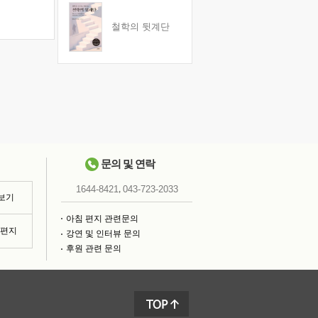
철학의 뒷계단
문의 및 연락
,
1644-8421
043-723-2033
 보기
아침 편지 관련문의
침편지
강연 및 인터뷰 문의
후원 관련 문의