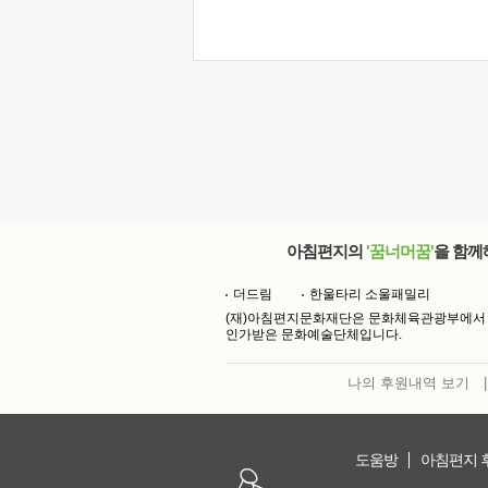
아침편지의
'꿈너머꿈'
을 함께
더드림
한울타리 소울패밀리
(재)아침편지문화재단은 문화체육관광부에서
인가받은 문화예술단체입니다.
나의 후원내역 보기
|
도움방
아침편지 