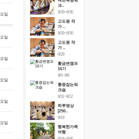
건강명상법
내면혁명워
건강명상
..
크..
스..
/9~10/10
8/29~8/30
10/9~10/10
 토요일
내면혁명워
고도원 작
내면혁명
..
가 ..
크..
/17~10/18
8/29~8/30
10/17~10/18
 월요일
황금변캠프
고도원 작
황금변캠
7기
가 ..
17기
/30~10/31
8/29
10/30~10/31
 화요일
통증잡는워
황금변캠프
통증잡는
크숍
16기
크숍
/7~11/8
9/5~9/6
11/7~11/8
 수요일
내면혁명워
통증잡는워
내면혁명
..
크숍
크..
/12~12/13
9/11~9/12
12/12~12/13
 목요일
하루명상
[250..
9/19
 금요일
행복한가족
여행
9/24~9/26