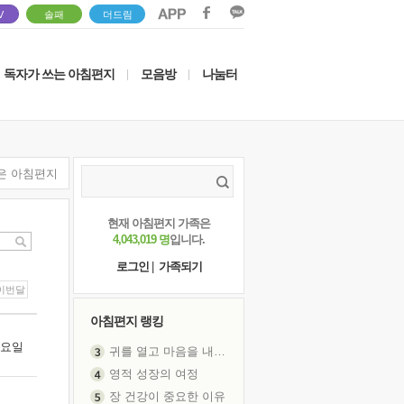
V
솔패
더드림
독자가 쓰는 아침편지
모음방
나눔터
|
|
은 아침편지
현재 아침편지 가족은
4,043,019 명
입니다.
로그인
|
가족되기
이번달
아침편지 랭킹
 목요일
귀를 열고 마음을 내어주고
영적 성장의 여정
장 건강이 중요한 이유