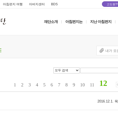
아침편지 여행
아버지센터
BDS
고도원T
재단소개
아침편지는
지난 아침편지
|
|
|
내가 모
12
1
2
3
4
5
6
7
8
9
10
11
2016.12.1.