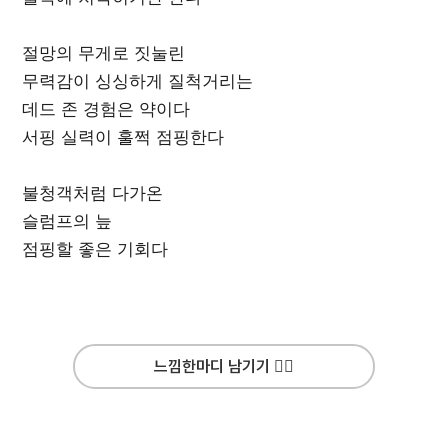
절망의 무게로 짓눌린
무력감이 싱싱하게 질척거리는
데드 존 경험은 약이다
서핑 실력이 훌쩍 점핑한다
불청객처럼 다가온
슬럼프의 늪
점핑할 좋은 기회다
느낌한마디 남기기 ✍🏻