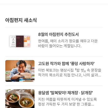
아침편지 새소식
8월의 아침편지 추천도서
한여름, 매미 소리가 정오를 채우고 더운
바람이 들어오는 계절입니다.
고도원 작가와 함께 '풍덩 사랑하자'
이번 북토크는 명상시집 『밥 벗』 속 문장을
작가의 목소리로 직접 만나고, 나의 삶과
관계를 잠시 돌아보는 시간입니다.
옹달샘 '말복맞이! 채개장 · 닭개장'
지친 여름을 따뜻하게 이겨낼 수 있도록
정성 가득한 두 가지 보양 한 그릇을