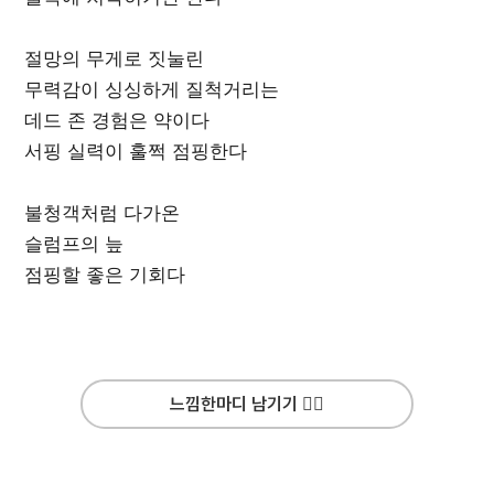
절망의 무게로 짓눌린
무력감이 싱싱하게 질척거리는
데드 존 경험은 약이다
서핑 실력이 훌쩍 점핑한다
불청객처럼 다가온
슬럼프의 늪
점핑할 좋은 기회다
느낌한마디 남기기 ✍🏻