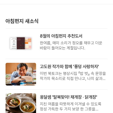
아침편지 새소식
8월의 아침편지 추천도서
한여름, 매미 소리가 정오를 채우고 더운
바람이 들어오는 계절입니다.
고도원 작가와 함께 '풍덩 사랑하자'
이번 북토크는 명상시집 『밥 벗』 속 문장을
작가의 목소리로 직접 만나고, 나의 삶과
관계를 잠시 돌아보는 시간입니다.
옹달샘 '말복맞이! 채개장 · 닭개장'
지친 여름을 따뜻하게 이겨낼 수 있도록
정성 가득한 두 가지 보양 한 그릇을