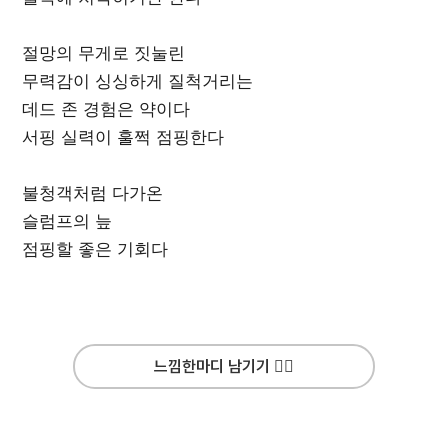
절망의 무게로 짓눌린
무력감이 싱싱하게 질척거리는
데드 존 경험은 약이다
서핑 실력이 훌쩍 점핑한다
불청객처럼 다가온
슬럼프의 늪
점핑할 좋은 기회다
느낌한마디 남기기 ✍🏻