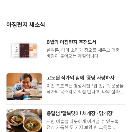
아침편지 새소식
8월의 아침편지 추천도서
한여름, 매미 소리가 정오를 채우고 더운
바람이 들어오는 계절입니다.
고도원 작가와 함께 '풍덩 사랑하자'
이번 북토크는 명상시집 『밥 벗』 속 문장을
작가의 목소리로 직접 만나고, 나의 삶과
관계를 잠시 돌아보는 시간입니다.
옹달샘 '말복맞이! 채개장 · 닭개장'
지친 여름을 따뜻하게 이겨낼 수 있도록
정성 가득한 두 가지 보양 한 그릇을