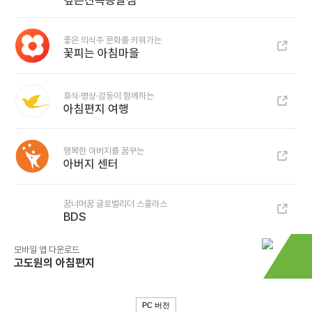
깊은산속옹달샘
좋은 의식주 문화를 키워가는
꽃피는 아침마을
휴식·명상·감동이 함께하는
아침편지 여행
행복한 아버지를 꿈꾸는
아버지 센터
꿈너머꿈 글로벌리더 스콜라스
BDS
모바일 앱 다운로드
고도원의 아침편지
PC 버전