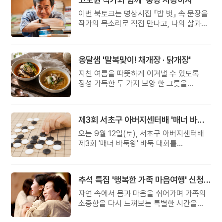
이번 북토크는 명상시집 『밥 벗』 속 문장을
작가의 목소리로 직접 만나고, 나의 삶과
관계를 잠시 돌아보는 시간입니다.
옹달샘 '말복맞이! 채개장 · 닭개장'
지친 여름을 따뜻하게 이겨낼 수 있도록
정성 가득한 두 가지 보양 한 그릇을
준비했습니다.
제3회 서초구 아버지센터배 '매너 바둑왕' 대회
오는 9월 12일(토), 서초구 아버지센터배
제3회 '매너 바둑왕' 바둑 대회를
개최합니다.
추석 특집 '행복한 가족 마음여행' 신청 안내
자연 속에서 몸과 마음을 쉬어가며 가족의
소중함을 다시 느껴보는 특별한 시간을
준비해 보세요.