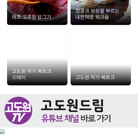
성공과 성장을 부르는
태초 고추장 담그기
내면혁명 워크숍
고도원 작가 북토크
스테이
고도원 작가 북토크