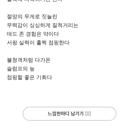
절망의 무게로 짓눌린
무력감이 싱싱하게 질척거리는
데드 존 경험은 약이다
서핑 실력이 훌쩍 점핑한다
불청객처럼 다가온
슬럼프의 늪
점핑할 좋은 기회다
느낌한마디 남기기 ✍🏻