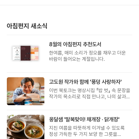
아침편지 새소식
8월의 아침편지 추천도서
한여름, 매미 소리가 정오를 채우고 더운
바람이 들어오는 계절입니다.
고도원 작가와 함께 '풍덩 사랑하자'
이번 북토크는 명상시집 『밥 벗』 속 문장을
작가의 목소리로 직접 만나고, 나의 삶과
관계를 잠시 돌아보는 시간입니다.
옹달샘 '말복맞이! 채개장 · 닭개장'
지친 여름을 따뜻하게 이겨낼 수 있도록
정성 가득한 두 가지 보양 한 그릇을