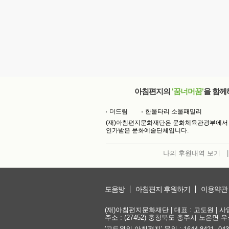
아침편지의
'꿈너머꿈'
을 함께
더드림
한울타리 소울패밀리
(재)아침편지문화재단은 문화체육관광부에서
인가받은 문화예술단체입니다.
나의 후원내역 보기
|
도움방
아침편지 후원하기
이용약관
(재)아침편지문화재단 | 대표 : 고도원 | 사업자
주소 : (27452) 충청북도 충주시 노은면 우성
'고도원의 아침편지' 문의 :
,