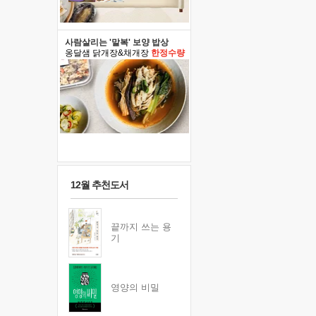
사람살리는 '말복' 보양 밥상
옹달샘 닭개장&채개장
한정수량
12월 추천도서
끝까지 쓰는 용
기
영양의 비밀