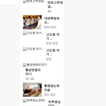
태초고추장
담..
8/8
내면혁명워
크..
8/29~8/30
고도원 작
가 ..
8/29~8/30
고도원 작
가 ..
8/29
황금변캠프
16기
9/5~9/6
통증잡는워
크숍
9/11~9/12
하루명상
[250..