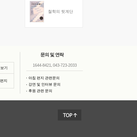
철학의 뒷계단
문의 및 연락
,
1644-8421
043-723-2033
 보기
아침 편지 관련문의
침편지
강연 및 인터뷰 문의
후원 관련 문의