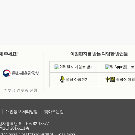
해 주세요!
아침편지를 받는 다양한 방법들
이메일로 받기
App(앱)으로
음성 아침편지
중국어 아
기부금 영수증 신청
개인정보 처리방침
찾아오는길
등록번호 : 105-82-13577
1길 201-61,1층
/ '아침편지여행'문의 :