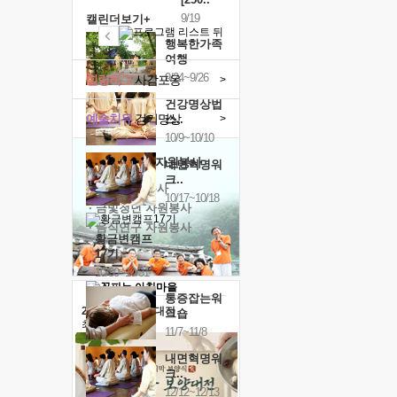
9/19
캘린더보기+
행복한가족
여행
9/24~9/26
힐링허그
사감포옹
>
건강명상법
예술치유
걷기명상
>
스..
10/9~10/10
'옹달샘의 꽃'
자원봉사
내면혁명워
크..
· 청년 자원봉사
10/17~10/18
· 금빛청년 자원봉사
· 음식연구 자원봉사
황금변캠프
17기
10/30~10/31
통증잡는워
2026 말복 보양대전
크숍
최대
74%할인
11/7~11/8
내면혁명워
크..
12/12~12/13