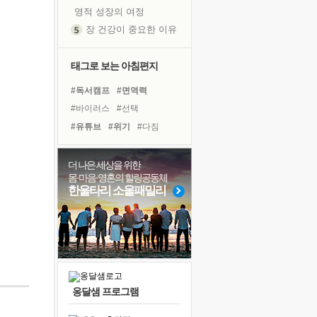
영적 성장의 여정
장 건강이 중요한 이유
신의 음성을 듣는다
흙이 된 몸으로 출근하는 여자
태그로 보는 아침편지
극과 극의 양 끝단
#독서캠프
#면역력
내가 '나다움'을 찾는 길
#바이러스
#선택
피해 갈 수 없는 사건들
#유튜브
#위기
#다짐
처음 손을 잡았던 날
#건강
#희망
#리더
꿈이 실제가 되는 것
#링컨학교
#경험
#힐링
더 나은 세상을 위한
'말 타는 법'을 먼저
몸·마음·영혼의 힐링공동체
#아이들
#삶
#계획
졸업식 사진을 보며
한울타리 소울패밀리
#사람
#비전캠프
#도움
아픈 아버지를 위한 공간 설계
#친구
#독서
#명상
극심한 변비, 어깨결림, 수면 장애
#극복
#나눔
보고 싶은 어머니
유년 시절의 부산 영도 바다
못된 꼰대들
옹달샘 프로그램
거울 속의 나