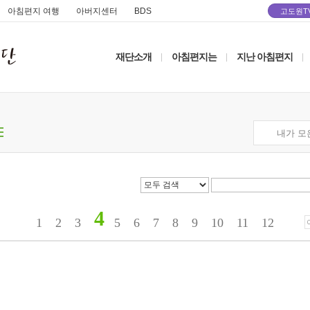
아침편지 여행
아버지센터
BDS
고도원T
재단소개
아침편지는
지난 아침편지
|
|
|
내가 모
4
1
2
3
5
6
7
8
9
10
11
12