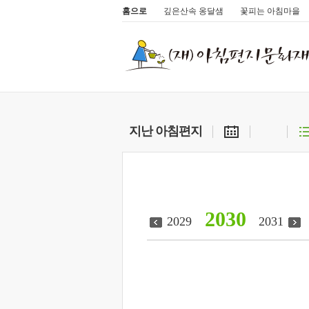
홈으로
깊은산속 옹달샘
꽃피는 아침마을
지난 아침편지
2030
2029
2031