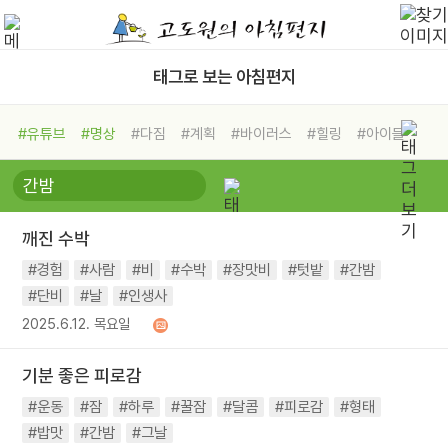
태그로 보는 아침편지
#유튜브
#명상
#다짐
#계획
#바이러스
#힐링
#아이들
#비전캠프
#독서캠프
#삶
#경험
#사람
#도움
#선택
#희망
#나눔
#친구
#링컨학교
#극복
#리더
#위기
깨진 수박
#독서
#건강
#면역력
#경험
#사람
#비
#수박
#장맛비
#텃밭
#간밤
#단비
#날
#인생사
2025.6.12. 목요일
기분 좋은 피로감
#운동
#잠
#하루
#꿀잠
#달콤
#피로감
#형태
#밥맛
#간밤
#그날