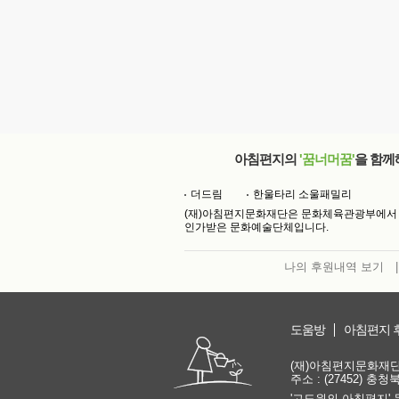
아침편지의
'꿈너머꿈'
을 함께
더드림
한울타리 소울패밀리
(재)아침편지문화재단은 문화체육관광부에서
인가받은 문화예술단체입니다.
나의 후원내역 보기
|
도움방
아침편지 
(재)아침편지문화재단 | 
주소 : (27452) 충
'고도원의 아침편지' 