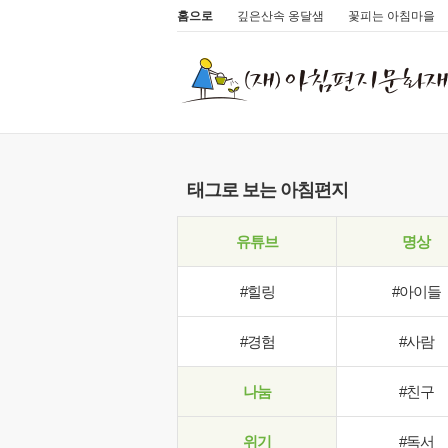
홈으로
깊은산속 옹달샘
꽃피는 아침마을
태그로 보는 아침편지
유튜브
명상
#힐링
#아이들
#경험
#사람
나눔
#친구
위기
#독서