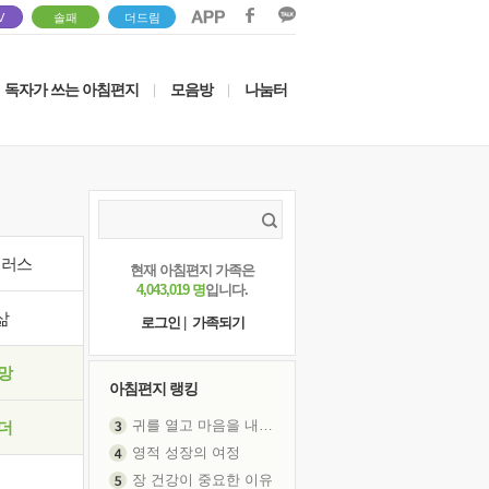
V
솔패
더드림
독자가 쓰는 아침편지
모음방
나눔터
|
|
이러스
현재 아침편지 가족은
4,043,019 명
입니다.
삶
로그인
|
가족되기
망
아침편지 랭킹
귀를 열고 마음을 내어주고
더
영적 성장의 여정
장 건강이 중요한 이유