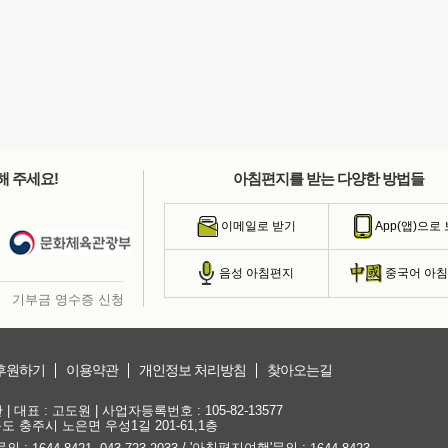
해 주세요!
아침편지를 받는 다양한 방법들
이메일로 받기
App(앱)으로
음성 아침편지
중국어 아
기부금 영수증 신청
후원하기
이용약관
개인정보 처리방침
찾아오는길
대표 : 고도원 | 사업자등록번호 : 105-82-13577
청북도 충주시 노은면 우성1길 201-61,1층
문의 :
,
/ '아침편지여행'문의 :