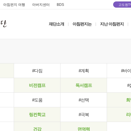
아침편지 여행
아버지센터
BDS
고도원T
재단소개
아침편지는
지난 아침편지
|
|
|
#다짐
#계획
#바
비전캠프
독서캠프
#
#도움
#선택
희
링컨학교
#극복
리
건강
면역력