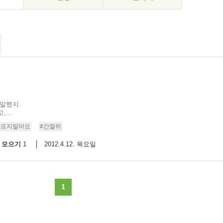
 말했지.
...
아프지말아요
#간절히
모으기
2012.4.12. 목요일
1
1