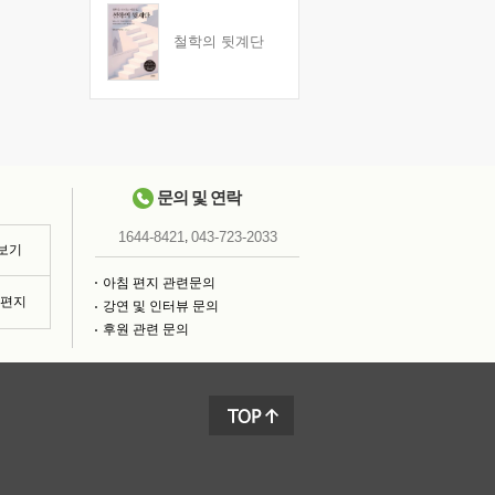
철학의 뒷계단
문의 및 연락
,
1644-8421
043-723-2033
 보기
아침 편지 관련문의
침편지
강연 및 인터뷰 문의
후원 관련 문의