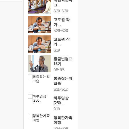
건강명상법
내면혁명워
건강명상
..
크..
스..
/9~10/10
8/29~8/30
10/9~10/10
내면혁명워
고도원 작
내면혁명
..
가 ..
크..
/17~10/18
8/29~8/30
10/17~10/18
황금변캠프
고도원 작
황금변캠
7기
가 ..
17기
/30~10/31
8/29
10/30~10/31
통증잡는워
황금변캠프
통증잡는
크숍
16기
크숍
/7~11/8
9/5~9/6
11/7~11/8
내면혁명워
통증잡는워
내면혁명
..
크숍
크..
/12~12/13
9/11~9/12
12/12~12/13
하루명상
[250..
9/19
행복한가족
여행
9/24~9/26