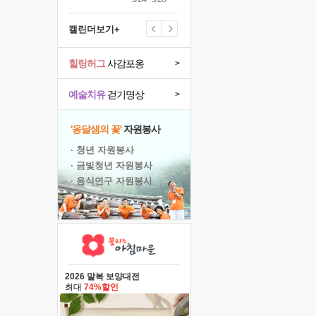
캘린더보기+
힐링허그
사감포옹
>
예술치유
걷기명상
>
'옹달샘의 꽃'
자원봉사
· 청년 자원봉사
· 금빛청년 자원봉사
· 음식연구 자원봉사
2026 말복 보양대전
최대
74%할인