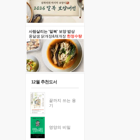
사람살리는 '말복' 보양 밥상
옹달샘 닭개장&채개장
한정수량
12월 추천도서
끝까지 쓰는 용
기
영양의 비밀