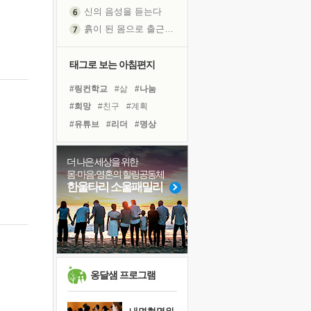
신의 음성을 듣는다
흙이 된 몸으로 출근하는 여자
극과 극의 양 끝단
내가 '나다움'을 찾는 길
태그로 보는 아침편지
피해 갈 수 없는 사건들
#링컨학교
#삶
#나눔
처음 손을 잡았던 날
#희망
#친구
#계획
꿈이 실제가 되는 것
#유튜브
#리더
#명상
'말 타는 법'을 먼저
#경험
#사람
#건강
졸업식 사진을 보며
#다짐
#독서캠프
#도움
더 나은 세상을 위한
극심한 변비, 어깨결림, 수면 장애
몸·마음·영혼의 힐링공동체
#힐링
#선택
#바이러스
아픈 아버지를 위한 공간 설계
한울타리 소울패밀리
#아이들
#비전캠프
슬럼프
#극복
#독서
#면역력
보고 싶은 어머니
#위기
유년 시절의 부산 영도 바다
못된 꼰대들
희망이란
옹달샘 프로그램
'모른다'는 것