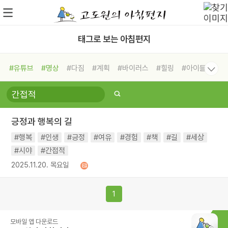
태그로 보는 아침편지
#유튜브
#명상
#다짐
#계획
#바이러스
#힐링
#아이들
#비전캠프
#독서캠프
#삶
#경험
#사람
#도움
#선택
#희망
#나눔
#친구
#링컨학교
#극복
#리더
#위기
긍정과 행복의 길
#독서
#건강
#면역력
#행복
#인생
#긍정
#여유
#경험
#책
#길
#세상
#시야
#간접적
2025.11.20. 목요일
1
모바일 앱 다운로드