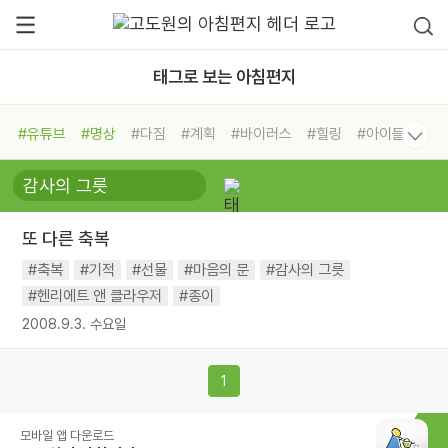
태그로 보는 아침편지
#유튜브
#명상
#다짐
#계획
#바이러스
#힐링
#아이들
#비전캠프
#독서캠프
#삶
#경험
#사람
#도움
#선택
#희망
#나눔
#친구
#링컨학교
#극복
#리더
#위기
또 다른 축복
#독서
#건강
#면역력
#축복
#기적
#선물
#마음의 문
#감사의 그릇
#헨리에트 앤 클라우저
#종이
2008.9.3. 수요일
1
모바일 앱 다운로드