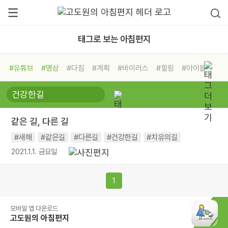
태그로 보는 아침편지
#유튜브
#명상
#다짐
#계획
#바이러스
#힐링
#아이들
#비전캠프
#독서캠프
#삶
#경험
#사람
#도움
#선택
#희망
#나눔
#친구
#링컨학교
#극복
#리더
#위기
같은 길, 다른 길
#독서
#건강
#면역력
#새해
#같은길
#다른길
#건강한길
#치유의길
2021.1.1. 금요일
1
모바일 앱 다운로드
고도원의 아침편지