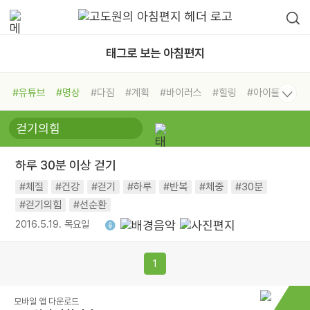
태그로 보는 아침편지
#유튜브
#명상
#다짐
#계획
#바이러스
#힐링
#아이들
#비전캠프
#독서캠프
#삶
#경험
#사람
#도움
#선택
#희망
#나눔
#친구
#링컨학교
#극복
#리더
#위기
하루 30분 이상 걷기
#독서
#건강
#면역력
#체질
#건강
#걷기
#하루
#반복
#체중
#30분
#걷기의힘
#선순환
2016.5.19. 목요일
1
모바일 앱 다운로드