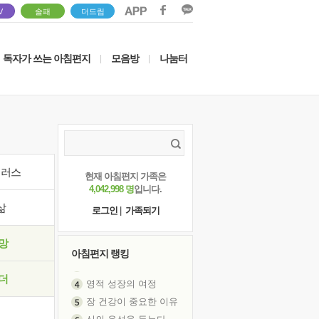
V
솔패
더드림
독자가 쓰는 아침편지
모음방
나눔터
|
|
이러스
현재 아침편지 가족은
4,042,998 명
입니다.
삶
로그인
|
가족되기
망
아침편지 랭킹
영적 성장의 여정
더
장 건강이 중요한 이유
신의 음성을 듣는다