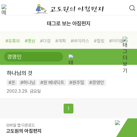
태그로 보는 아침편지
#유튜브
#명상
#다짐
#계획
#바이러스
#힐링
#아이들
#비전캠프
#독서캠프
#삶
#경험
#사람
#도움
#선택
#희망
#나눔
#친구
#링컨학교
#극복
#리더
#위기
하나님의 것
#독서
#건강
#면역력
#돈
#하나님
#원 베네딕트
#원주일
#경영인
2002.3.29. 금요일
1
모바일 앱 다운로드
고도원의 아침편지