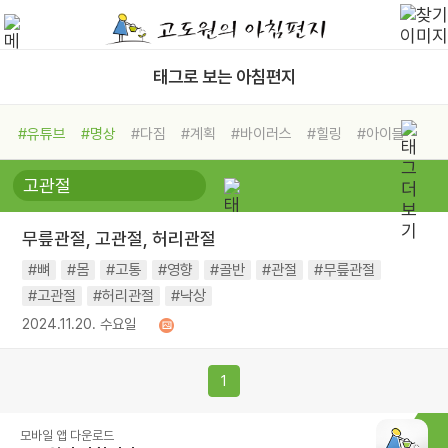
태그로 보는 아침편지
#유튜브
#명상
#다짐
#계획
#바이러스
#힐링
#아이들
#비전캠프
#독서캠프
#삶
#경험
#사람
#도움
#선택
#희망
#나눔
#친구
#링컨학교
#극복
#리더
#위기
무릎관절, 고관절, 허리관절
#독서
#건강
#면역력
#뼈
#몸
#고통
#영향
#골반
#관절
#무릎관절
#고관절
#허리관절
#낙상
2024.11.20. 수요일
1
모바일 앱 다운로드