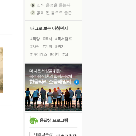
신의 음성을 듣는다
흙이 된 몸으로 출근하는 여자
극과 극의 양 끝단
내가 '나다움'을 찾는 길
태그로 보는 아침편지
피해 갈 수 없는 사건들
#희망
#독서
#독서캠프
처음 손을 잡았던 날
#사람
#계획
#위기
꿈이 실제가 되는 것
#바이러스
#리더
#삶
'말 타는 법'을 먼저
#도움
#친구
#선택
졸업식 사진을 보며
#아이들
#면역력
#힐링
더 나은 세상을 위한
아픈 아버지를 위한 공간 설계
몸·마음·영혼의 힐링공동체
#나눔
#건강
#비전캠프
극심한 변비, 어깨결림, 수면 장애
한울타리 소울패밀리
#다짐
#명상
#유튜브
보고 싶은 어머니
#경험
#링컨학교
#극복
유년 시절의 부산 영도 바다
못된 꼰대들
거울 속의 나
희망이란
옹달샘 프로그램
'모른다'는 것