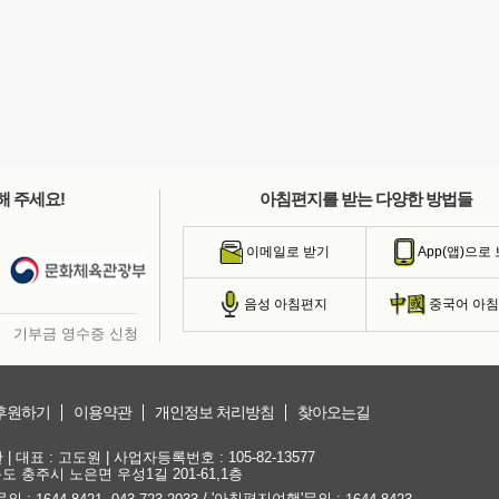
해 주세요!
아침편지를 받는 다양한 방법들
이메일로 받기
App(앱)으로
음성 아침편지
중국어 아
기부금 영수증 신청
후원하기
이용약관
개인정보 처리방침
찾아오는길
대표 : 고도원 | 사업자등록번호 : 105-82-13577
청북도 충주시 노은면 우성1길 201-61,1층
문의 :
,
/ '아침편지여행'문의 :