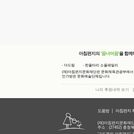
아침편지의
'꿈너머꿈'
을 함께
더드림
한울타리 소울패밀리
(재)아침편지문화재단은 문화체육관광부에서
인가받은 문화예술단체입니다.
나의 후원내역 보기
|
도움방
아침편지 
(재)아침편지문화재단 | 
주소 : (27452) 충
'고도원의 아침편지' 