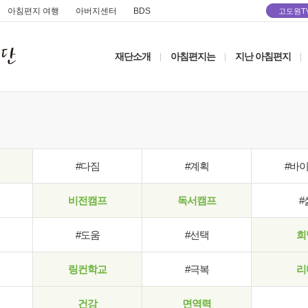
아침편지 여행
아버지센터
BDS
고도원T
재단소개
아침편지는
지난 아침편지
|
|
|
#다짐
#계획
#바
비전캠프
독서캠프
#
#도움
#선택
희
링컨학교
#극복
리
건강
면역력