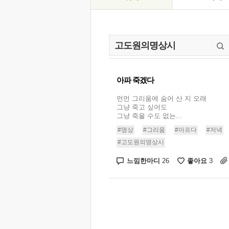
아파 죽겠다
먼먼 그리움에 숨어 산 지 오래
그냥 죽고 싶어도
그냥 죽을 수도 없는...
#명상
#그리움
#아프다
#저녁
#고도원의명상시
느낌한마디
좋아요
26
3