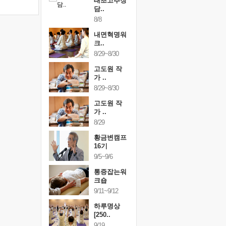
행복한가족
태초고추장
행복한가
여행
담..
여행
24~9/26
8/8
9/24~9/26
건강명상법
내면혁명워
건강명상
..
크..
스..
/9~10/10
8/29~8/30
10/9~10/10
내면혁명워
고도원 작
내면혁명
..
가 ..
크..
/17~10/18
8/29~8/30
10/17~10/18
황금변캠프
고도원 작
황금변캠
7기
가 ..
17기
/30~10/31
8/29
10/30~10/31
통증잡는워
황금변캠프
통증잡는
크숍
16기
크숍
/7~11/8
9/5~9/6
11/7~11/8
내면혁명워
통증잡는워
내면혁명
..
크숍
크..
/12~12/13
9/11~9/12
12/12~12/13
하루명상
[250..
9/19