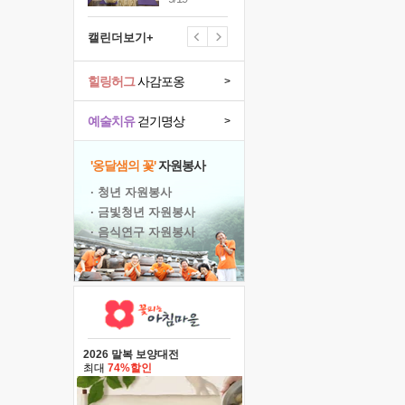
캘린더보기+
힐링허그
사감포옹
>
예술치유
걷기명상
>
'옹달샘의 꽃'
자원봉사
· 청년 자원봉사
· 금빛청년 자원봉사
· 음식연구 자원봉사
2026 말복 보양대전
최대
74%할인