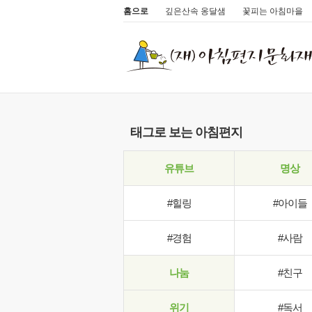
홈으로
깊은산속 옹달샘
꽃피는 아침마을
태그로 보는 아침편지
유튜브
명상
#힐링
#아이들
#경험
#사람
나눔
#친구
위기
#독서