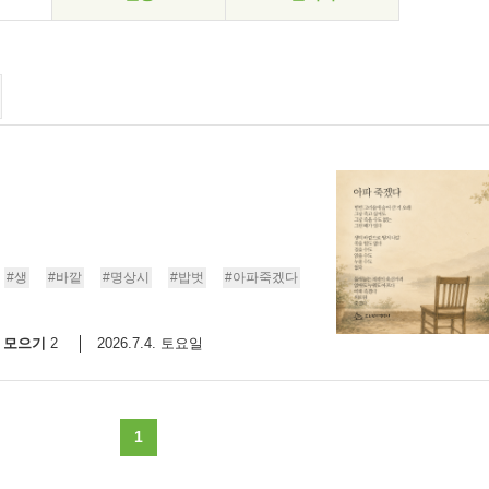
#생
#바깥
#명상시
#밥벗
#아파죽겠다
모으기
2026.7.4. 토요일
2
1