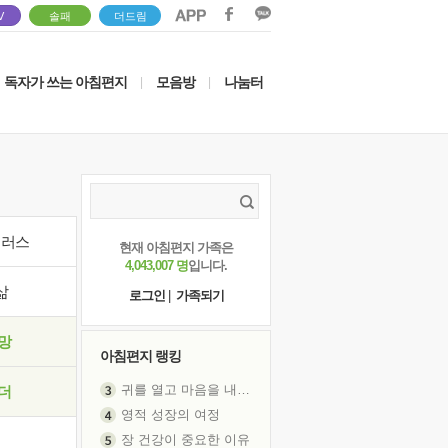
V
솔패
더드림
독자가 쓰는 아침편지
모음방
나눔터
|
|
이러스
현재 아침편지 가족은
4,043,007 명
입니다.
삶
로그인
|
가족되기
망
아침편지 랭킹
귀를 열고 마음을 내어주고
더
영적 성장의 여정
장 건강이 중요한 이유