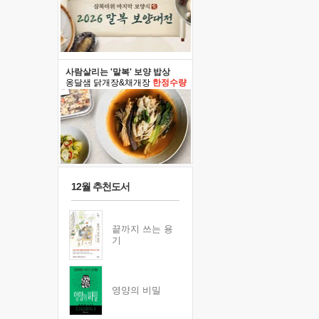
사람살리는 '말복' 보양 밥상
옹달샘 닭개장&채개장
한정수량
12월 추천도서
끝까지 쓰는 용
기
영양의 비밀