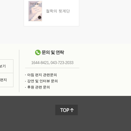
철학의 뒷계단
문의 및 연락
,
1644-8421
043-723-2033
 보기
아침 편지 관련문의
침편지
강연 및 인터뷰 문의
후원 관련 문의