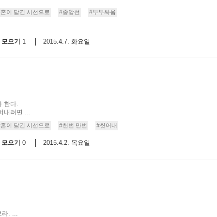
#혼이 담긴 시선으로
#중앙선
#부부싸움
모으기
2015.4.7. 화요일
1
 한다.
내려면 ...
#혼이 담긴 시선으로
#천번 만번
#씻어내
모으기
2015.4.2. 목요일
0
 ...