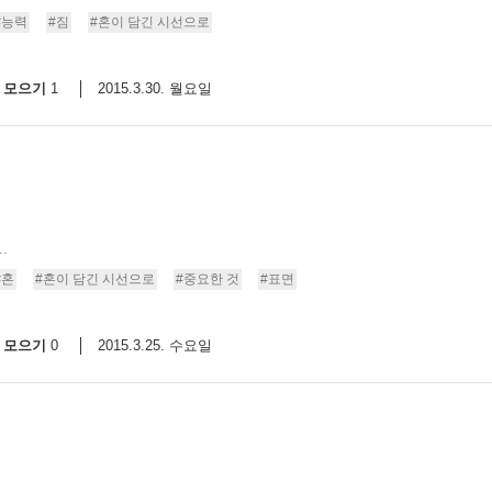
#능력
#짐
#혼이 담긴 시선으로
모으기
2015.3.30. 월요일
1
.
#혼
#혼이 담긴 시선으로
#중요한 것
#표면
모으기
2015.3.25. 수요일
0