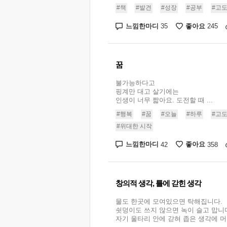
#책
#발견
#성장
#공부
#고
느낌한마디
좋아요
35
245
꿈
불가능하다고
핑계만 대고 살기에는
인생이 너무 짧아요. 도전할 때 ...
#행복
#꿈
#오늘
#하루
#고
#위대한 시작
느낌한마디
좋아요
42
358
창의적 생각, 틀에 갇힌 생각
물도 한곳에 모여있으면 탁해집니다.
쇳덩이도 쓰지 않으면 녹이 슬고 맙니
자기 울타리 안에 갇혀 좁은 생각에 머물