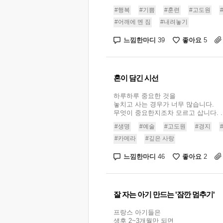
#행복
#기쁨
#훈련
#고도원
#어깨에 멘 짐
#내려놓기
느낌한마디
좋아요
39
5
혼이 담긴 시선
하루하루 중요한 것을
놓치고 사는 경우가 너무 많습니다.
무엇이 중요한지조차 모르고 삽니다. ..
#생명
#예술
#고도원
#경지
#카메라
#깊은 사랑
느낌한마디
좋아요
46
2
잘 자는 아기 만드는 '잠깐 멈추기'
프랑스 아기들은
생후 2~3개월만 되면