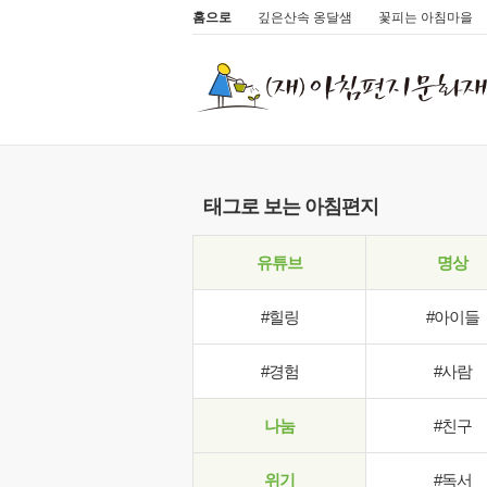
홈으로
깊은산속 옹달샘
꽃피는 아침마을
태그로 보는 아침편지
유튜브
명상
#힐링
#아이들
#경험
#사람
나눔
#친구
위기
#독서