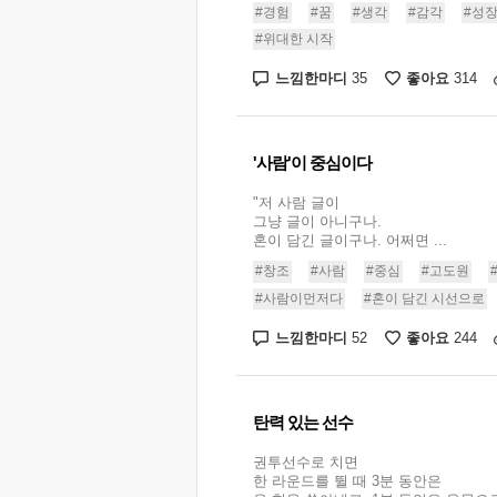
#경험
#꿈
#생각
#감각
#성
#위대한 시작
느낌한마디
좋아요
35
314
'사람'이 중심이다
"저 사람 글이
그냥 글이 아니구나.
혼이 담긴 글이구나. 어쩌면 ...
#창조
#사람
#중심
#고도원
#사람이먼저다
#혼이 담긴 시선으로
느낌한마디
좋아요
52
244
탄력 있는 선수
권투선수로 치면
한 라운드를 뛸 때 3분 동안은