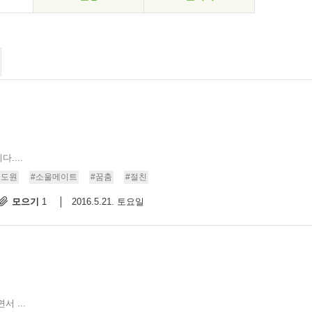
....
고도원
#소울메이트
#꿈춤
#절친
모으기
2016.5.21. 토요일
1
 ...