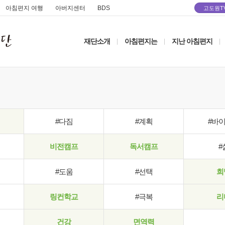
아침편지 여행
아버지센터
BDS
고도원T
재단소개
아침편지는
지난 아침편지
|
|
|
#다짐
#계획
#바
비전캠프
독서캠프
#
#도움
#선택
희
링컨학교
#극복
리
건강
면역력