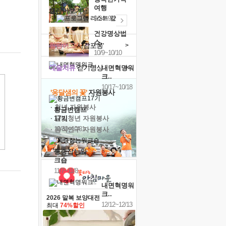
여행
캘린더보기+
9/24~9/26
건강명상법
스..
힐링허그
사감포옹
>
10/9~10/10
예술치유
걷기명상
>
내면혁명워
크..
10/17~10/18
'옹달샘의 꽃'
자원봉사
· 청년 자원봉사
황금변캠프
· 금빛청년 자원봉사
17기
10/30~10/31
· 음식연구 자원봉사
통증잡는워
크숍
11/7~11/8
내면혁명워
크..
2026 말복 보양대전
12/12~12/13
최대
74%할인