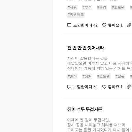
#사랑
#부부
#존경
#고도원
#백년해로
느낌한마디
좋아요
42
1
천 번 만 번 씻어내라
자신이 잘못했다는 것을
깨달았으면 미루지 말고 바로 사과해야
상대방의 가슴에 박혀 있는 상처를 녹여
#흔적
#상처
#고도원
#잘못
느낌한마디
좋아요
32
1
짐이 너무 무겁거든
어깨에 멘 짐이 무겁다면,
잠시 짐을 내려놓고 허리를 펴보라.
그러고는 잠깐 기다렸다가 다시 들어보라.