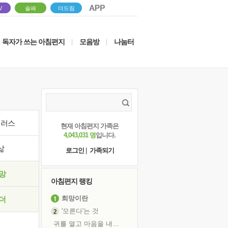
V
솔패
더드림
독자가 쓰는 아침편지
모음방
나눔터
|
|
이러스
현재 아침편지 가족은
4,043,031 명
입니다.
삶
로그인
|
가족되기
망
아침편지 랭킹
희망이란
더
'모른다'는 것
귀를 열고 마음을 내어주고