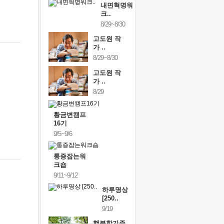
내면혁명워
크..
8/29~8/30
고도원 작
가 ..
8/29~8/30
고도원 작
가 ..
8/29
황금변캠프
16기
9/5~9/6
통증잡는워
크숍
9/11~9/12
하루명상
[250..
9/19
행복한가족