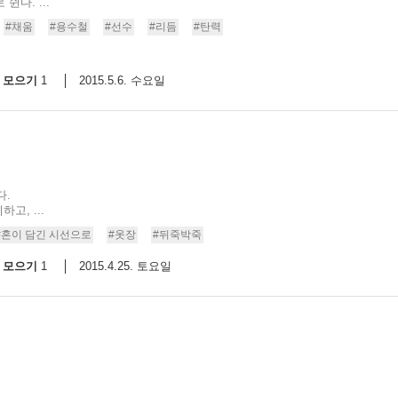
쉰다. ...
#채움
#용수철
#선수
#리듬
#탄력
모으기
2015.5.6. 수요일
1
다.
, ...
#혼이 담긴 시선으로
#옷장
#뒤죽박죽
모으기
2015.4.25. 토요일
1