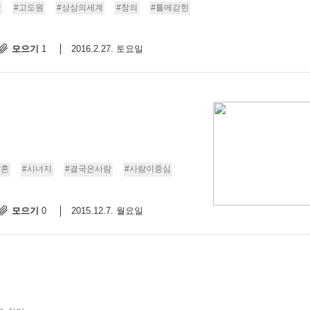
장
#고도원
#상상의세계
#창의
#틀에갇힌
모으기
2016.2.27. 토요일
1
#혼
#시너지
#결국은사람
#사람이중심
모으기
2015.12.7. 월요일
0