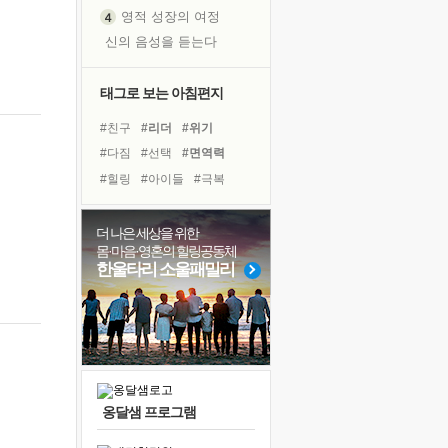
영적 성장의 여정
신의 음성을 듣는다
흙이 된 몸으로 출근하는 여자
극과 극의 양 끝단
태그로 보는 아침편지
내가 '나다움'을 찾는 길
#친구
#리더
#위기
피해 갈 수 없는 사건들
#다짐
#선택
#면역력
처음 손을 잡았던 날
#힐링
#아이들
#극복
꿈이 실제가 되는 것
#경험
#삶
#사람
'말 타는 법'을 먼저
#바이러스
#계획
더 나은 세상을 위한
졸업식 사진을 보며
몸·마음·영혼의 힐링공동체
#비전캠프
#링컨학교
극심한 변비, 어깨결림, 수면 장애
한울타리 소울패밀리
#도움
#나눔
#독서
아픈 아버지를 위한 공간 설계
#희망
#건강
#명상
슬럼프
#유튜브
#독서캠프
보고 싶은 어머니
유년 시절의 부산 영도 바다
못된 꼰대들
옹달샘 프로그램
너무 황홀한 꽃들이여!