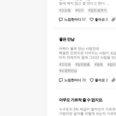
밤새 깨지 않고 잘 잔다고 한다....
#고도원
#아기
#잠깐 멈추기
느낌한마디
좋아요
57
0
좋은 만남
어쩌다 불쑥 만난 사람인데
특별한 인연으로 이어지는 사람이 있
마치 어제까지 꿈에 그리던 사람을 만난
#고도원
#잠깐멈춤
#응원
#섭리
#소중한만남
느낌한마디
좋아요
70
2
아무도 가르쳐 줄 수 없지요.
누구든지 3의 제곱이 얼마인지 가르쳐
가방이란 글자를 어떻게 쓰는지 가르쳐