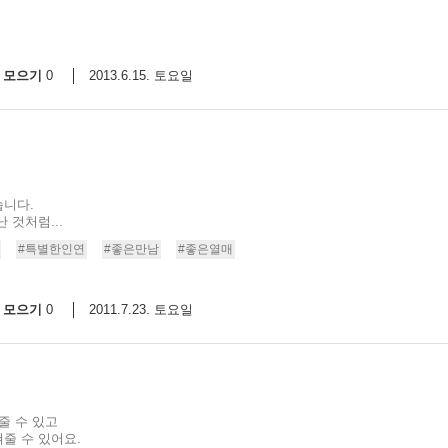
모으기
2013.6.15. 토요일
0
습니다.
 것처럼...
#특별한인연
#좋은만남
#좋은열매
모으기
2011.7.23. 토요일
0
줄 수 있고
줄 수 있어요.