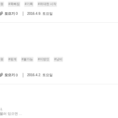
도원
#푹빠짐
#기획
#위대한 시작
모으기
2016.4.9. 토요일
0
도원
#핑계
#불가능
#이방인
#낭비
모으기
2016.4.2. 토요일
0
다.
러 있으면 ...