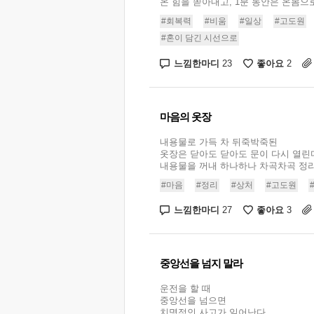
온 힘을 쏟아내고, 1분 동안은 온몸으로 
#회복력
#비움
#일상
#고도원
#혼이 담긴 시선으로
느낌한마디
좋아요
23
2
마음의 옷장
내용물로 가득 차 뒤죽박죽된
옷장은 닫아도 닫아도 문이 다시 열린
내용물을 꺼내 하나하나 차곡차곡 정리하고
#마음
#정리
#상처
#고도원
느낌한마디
좋아요
27
3
중앙선을 넘지 말라
운전을 할 때
중앙선을 넘으면
치명적인 사고가 일어난다. ...