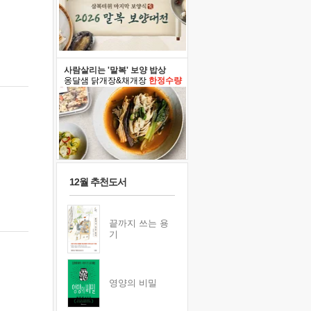
사람살리는 '말복' 보양 밥상
옹달샘 닭개장&채개장
한정수량
12월 추천도서
끝까지 쓰는 용
기
영양의 비밀