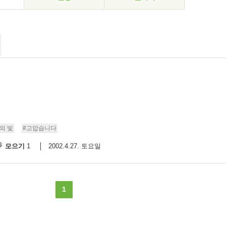
의 빛
#고맙습니다
모으기
2002.4.27. 토요일
1
1