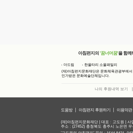
아침편지의
'꿈너머꿈'
을 함께
더드림
한울타리 소울패밀리
(재)아침편지문화재단은 문화체육관광부에서
인가받은 문화예술단체입니다.
나의 후원내역 보기
|
도움방
아침편지 후원하기
이용약관
(재)아침편지문화재단 | 대표 : 고도원 | 사업자
주소 : (27452) 충청북도 충주시 노은면 우성
'고도원의 아침편지' 문의 :
,