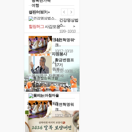
행복한가족
여행
9/24~9/26
캘린더보기+
건강명상법
스..
힐링허그
사감포옹
>
10/9~10/10
예술치유
걷기명상
>
내면혁명워
크..
10/17~10/18
'옹달샘의 꽃'
자원봉사
황금변캠프
· 청년 자원봉사
17기
· 금빛청년 자원봉사
10/30~10/31
· 음식연구 자원봉사
통증잡는워
크숍
11/7~11/8
2026 말복 보양대전
내면혁명워
최대
74%할인
크..
12/12~12/13