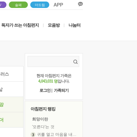
V
솔패
더드림
독자가 쓰는 아침편지
모음방
나눔터
|
|
이러스
현재 아침편지 가족은
4,043,031 명
입니다.
삶
로그인
|
가족되기
망
아침편지 랭킹
희망이란
더
'모른다'는 것
귀를 열고 마음을 내어주고