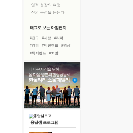
영적 성장의 여정
신의 음성을 듣는다
흙이 된 몸으로 출근하는 여자
극과 극의 양 끝단
태그로 보는 아침편지
내가 '나다움'을 찾는 길
#친구
#사람
#리더
피해 갈 수 없는 사건들
#경험
#비전캠프
#명상
처음 손을 잡았던 날
#독서캠프
#희망
꿈이 실제가 되는 것
#바이러스
#건강
#나눔
'말 타는 법'을 먼저
#면역력
#독서
#계획
더 나은 세상을 위한
졸업식 사진을 보며
몸·마음·영혼의 힐링공동체
#링컨학교
#선택
극심한 변비, 어깨결림, 수면 장애
한울타리 소울패밀리
#아이들
#힐링
#삶
아픈 아버지를 위한 공간 설계
#도움
#극복
#유튜브
슬럼프
#다짐
#위기
보고 싶은 어머니
유년 시절의 부산 영도 바다
못된 꼰대들
옹달샘 프로그램
너무 황홀한 꽃들이여!