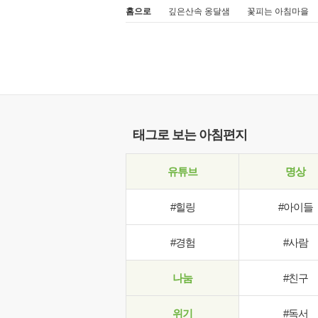
홈으로
깊은산속 옹달샘
꽃피는 아침마을
태그로 보는 아침편지
유튜브
명상
#힐링
#아이들
#경험
#사람
나눔
#친구
위기
#독서