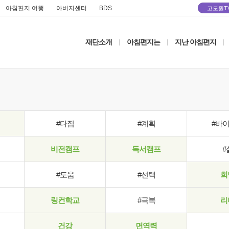
아침편지 여행
아버지센터
BDS
고도원T
재단소개
아침편지는
지난 아침편지
|
|
|
#다짐
#계획
#바
비전캠프
독서캠프
#
#도움
#선택
희
링컨학교
#극복
리
건강
면역력