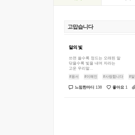
말의 빛
쓰면 쓸수록 정드는 오래된 말
닦을수록 빛을 내며 자라는
고운 우리말...
#용서
#이해인
#사랑합니다
#말
느낌한마디
좋아요
138
1