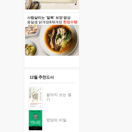
사람살리는 '말복' 보양 밥상
옹달샘 닭개장&채개장
한정수량
12월 추천도서
끝까지 쓰는 용
기
영양의 비밀