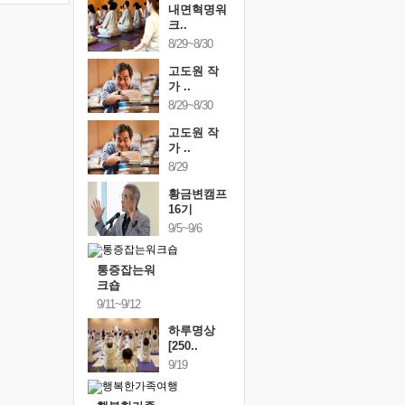
내면혁명워
크..
8/29~8/30
고도원 작
가 ..
8/29~8/30
고도원 작
가 ..
8/29
황금변캠프
16기
9/5~9/6
통증잡는워
크숍
9/11~9/12
하루명상
[250..
9/19