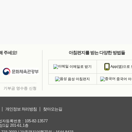
해 주세요!
아침편지를 받는 다양한 방법들
이메일로 받기
App(앱)으로
음성 아침편지
중국어 
기부금 영수증 신청
개인정보 처리방침
찾아오는길
등록번호 : 105-82-13577
1길 201-61,1층
/ '아침편지여행'문의 :