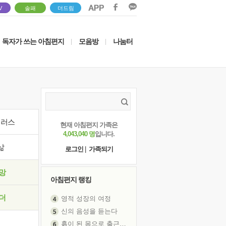
V
솔패
더드림
독자가 쓰는 아침편지
모음방
나눔터
|
|
이러스
현재 아침편지 가족은
4,043,040 명
입니다.
삶
로그인
|
가족되기
망
아침편지 랭킹
영적 성장의 여정
더
신의 음성을 듣는다
흙이 된 몸으로 출근하는 여자