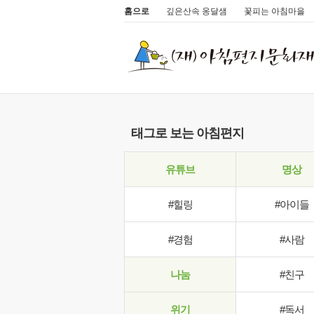
홈으로
깊은산속 옹달샘
꽃피는 아침마을
태그로 보는 아침편지
유튜브
명상
#힐링
#아이들
#경험
#사람
나눔
#친구
위기
#독서