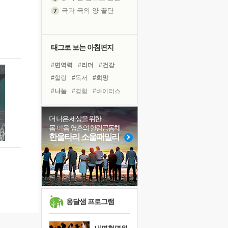
극과 극의 양 끝단
내가 '나다움'을 찾는 길
피해 갈 수 없는 사건들
처음 손을 잡았던 날
태그로 보는 아침편지
꿈이 실제가 되는 것
#면역력
#리더
#건강
'말 타는 법'을 먼저
#힐링
#독서
#희망
졸업식 사진을 보며
#나눔
#경험
#바이러스
극심한 변비, 어깨결림, 수면 장애
#아이들
#선택
#명상
아픈 아버지를 위한 공간 설계
#친구
#계획
#다짐
더 나은 세상을 위한
슬럼프
몸·마음·영혼의 힐링공동체
#도움
#유튜브
#사람
보고 싶은 어머니
한울타리 소울패밀리
#극복
#독서캠프
#삶
유년 시절의 부산 영도 바다
#위기
#비전캠프
못된 꼰대들
#링컨학교
너무 황홀한 꽃들이여!
희망이란
'모른다'는 것
옹달샘 프로그램
귀를 열고 마음을 내어주고