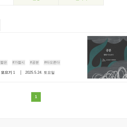
#짧은
#가짧시
#공분
#타오른다
모으기
2025.5.24. 토요일
1
1