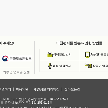
해 주세요!
아침편지를 받는 다양한 방법들
이메일로 받기
App(앱)으로
음성 아침편지
중국어 아
기부금 영수증 신청
후원하기
이용약관
개인정보 처리방침
찾아오는길
대표 : 고도원 | 사업자등록번호 : 105-82-13577
청북도 충주시 노은면 우성1길 201-61,1층
문의 :
,
/ '아침편지여행'문의 :