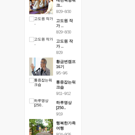
건강명상법
내면혁명워
건강명상
..
크..
스..
/9~10/10
8/29~8/30
10/9~10/10
내면혁명워
고도원 작
내면혁명
..
가 ..
크..
/17~10/18
8/29~8/30
10/17~10/18
황금변캠프
고도원 작
황금변캠
7기
가 ..
17기
/30~10/31
8/29
10/30~10/31
통증잡는워
황금변캠프
통증잡는
크숍
16기
크숍
/7~11/8
9/5~9/6
11/7~11/8
내면혁명워
통증잡는워
내면혁명
..
크숍
크..
/12~12/13
9/11~9/12
12/12~12/13
하루명상
[250..
9/19
행복한가족
여행
9/24~9/26