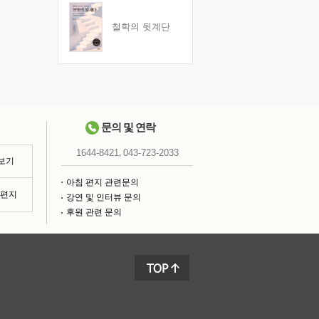
철학의 뒷계단
문의 및 연락
,
1644-8421
043-723-2033
 보기
아침 편지 관련문의
침편지
강연 및 인터뷰 문의
후원 관련 문의