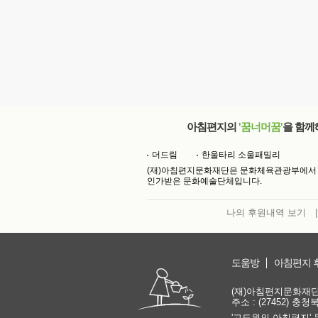
아침편지의
'꿈너머꿈'
을 함께
더드림
한울타리 소울패밀리
(재)아침편지문화재단은 문화체육관광부에서
인가받은 문화예술단체입니다.
나의 후원내역 보기
|
도움방
아침편지 
(재)아침편지문화재단 | 
주소 : (27452) 충
'고도원의 아침편지' 