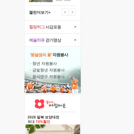
캘린더보기+
힐링허그
사감포옹
>
예술치유
걷기명상
>
'옹달샘의 꽃'
자원봉사
· 청년 자원봉사
· 금빛청년 자원봉사
· 음식연구 자원봉사
2026 말복 보양대전
최대
74%할인