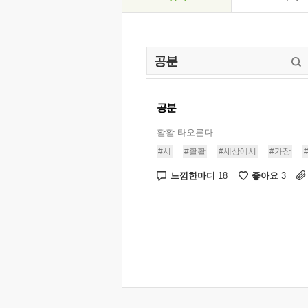
공분
활활 타오른다
#시
#활활
#세상에서
#가장
느낌한마디
좋아요
18
3