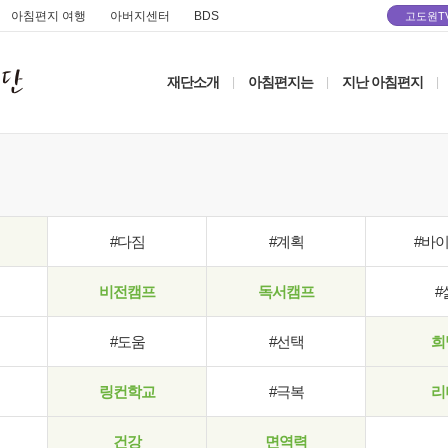
아침편지 여행
아버지센터
BDS
고도원T
재단소개
아침편지는
지난 아침편지
|
|
|
#다짐
#계획
#바
비전캠프
독서캠프
#
#도움
#선택
희
링컨학교
#극복
리
건강
면역력