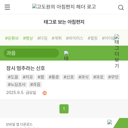
태그로 보는 아침편지
#유튜브
#명상
#다짐
#계획
#바이러스
#힐링
#아이들
#비전캠프
#독서캠프
#삶
#경험
#사람
#도움
#선택
#희망
#나눔
#친구
#링컨학교
#극복
#리더
#위기
잠시 멈추라는 신호
#독서
#건강
#면역력
#도움
#치유
#몸
#통증
#신호
#과식
#과로
#무엇
#노심초사
#과음
2025.9.5. 금요일
1
모바일 앱 다운로드