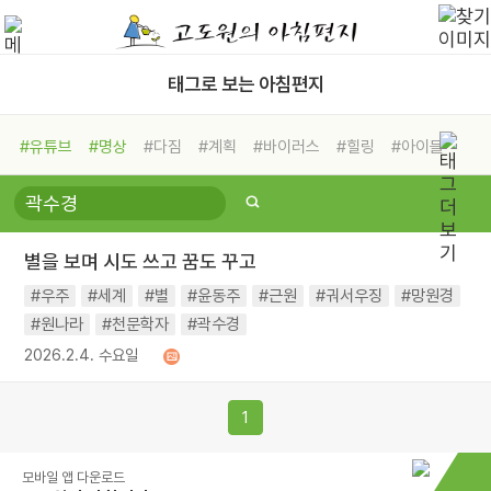
태그로 보는 아침편지
#유튜브
#명상
#다짐
#계획
#바이러스
#힐링
#아이들
#비전캠프
#독서캠프
#삶
#경험
#사람
#도움
#선택
#희망
#나눔
#친구
#링컨학교
#극복
#리더
#위기
별을 보며 시도 쓰고 꿈도 꾸고
#독서
#건강
#면역력
#우주
#세계
#별
#윤동주
#근원
#궈서우징
#망원경
#원나라
#천문학자
#곽수경
2026.2.4. 수요일
1
모바일 앱 다운로드