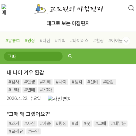
태그로 보는 아침편지
#유튜브
#명상
#다짐
#계획
#바이러스
#힐링
#아이들
#비전캠프
#독서캠프
#삶
#경험
#사람
#도움
#선택
#희망
#나눔
#친구
#링컨학교
#극복
#리더
#위기
내 나이 겨우 환갑
#독서
#건강
#면역력
#감사
#인생
#지혜
#나이
#생각
#신비
#환갑
#그때
#연배
#70대
2026.4.22. 수요일
"그때 왜 그랬어요?"
#과거
#자신
#가슴
#평생
#말
#못
#그때
#대부분
#글쎄요
#본인