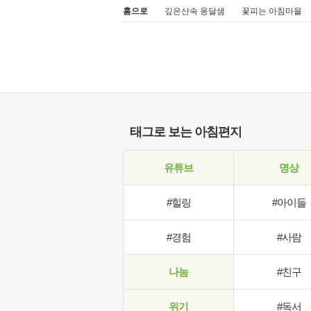
홈으로
깊은산속 옹달샘
꽃피는 아침마을
태그로 보는 아침편지
유튜브
명상
#힐링
#아이들
#경험
#사람
나눔
#친구
위기
#독서