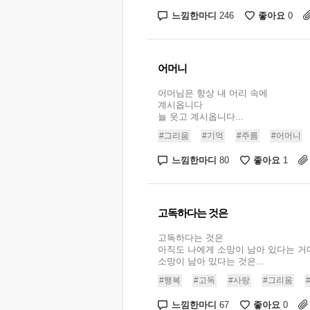
느낌한마디
좋아요
246
0
어머니
어머님은 항상 내 머리 속에
계시옵니다
늘 웃고 계시옵니다...
#그리움
#기억
#주름
#어머니
느낌한마디
좋아요
80
1
고독하다는 것은
고독하다는 것은
아직도 나에게 소망이 남아 있다는 거
소망이 남아 있다는 것은...
#행복
#고독
#사랑
#그리움
느낌한마디
좋아요
67
0