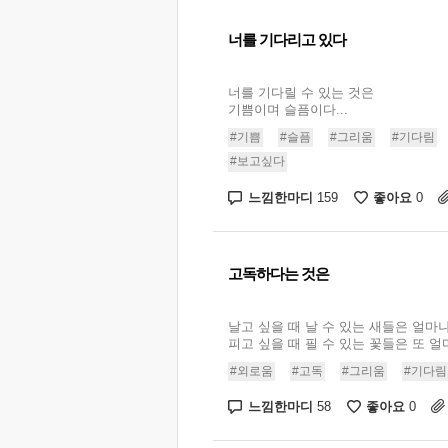
너를 기다리고 있다
너를 기다릴 수 있는 것은
기쁨이며 슬픔이다...
#기쁨
#슬픔
#그리움
#기다림
#보고싶다
느낌한마디
좋아요
159
0
고독하다는 것은
날고 싶을 때 날 수 있는 새들은 얼마
피고 싶을 때 필 수 있는 꽃들은 또 얼마
#외로움
#고독
#그리움
#기다림
느낌한마디
좋아요
58
0