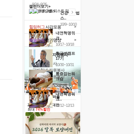
9/24~9/26
캘린더보기+
건강명상법
스..
10/9~10/10
힐링허그
사감포옹
>
내면혁명워
크..
예술치유
걷기명상
>
10/17~10/18
황금변캠프
'옹달샘의 꽃'
자원봉사
17기
· 청년 자원봉사
10/30~10/31
· 금빛청년 자원봉사
통증잡는워
· 음식연구 자원봉사
크숍
11/7~11/8
내면혁명워
크..
2026 말복 보양대전
12/12~12/13
최대
74%할인