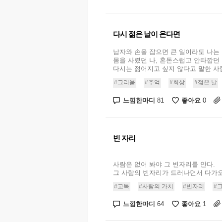
다시 젊은 날이 온다면
남자와 손을 잡으면 큰 일이라도 나는
몸을 사렸던 나, 혼돈스럽고 안타깝던
다시는 젊어지고 싶지 않다고 말한 사람도
#그리움
#추억
#회상
#젊은 날
느낌한마디
좋아요
81
0
빈 자리
사람은 없어 봐야 그 빈자리를 안다.
그 사람의 빈자리가 드러나면서 다가오는 
#고독
#사람의 가치
#빈자리
#
느낌한마디
좋아요
64
1