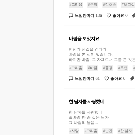
#그리움
#추억
#정호승
#보고싶
느낌한마디
좋아요
136
0
바람을 보았지요
언젠가 산길을 걷다가
바람을 본 적이 있습니다.
하지만 바람, 그 자체로서 그를 본 것은 
#그리움
#바람
#풍경
#우연
느낌한마디
좋아요
61
0
한 남자를 사랑했네
한 남자를 사랑했네
솔바람 한 줌 같은 남자
그 바람의 울음...
#사랑
#그리움
#순간
#한 남자