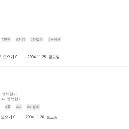
#인연
#거리
#간절함
#용혜원
모으기
2004.11.29. 월요일
0
나 행복한가.
나 행복한가....
#꽃
#새
#이정하
모으기
2004.11.20. 토요일
0