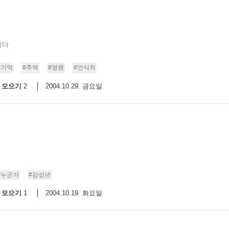
니다
#기억
#추억
#영원
#안식처
모으기
2004.10.29. 금요일
2
#누군가
#김성년
모으기
2004.10.19. 화요일
1