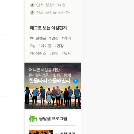
영적 성장의 여정
신의 음성을 듣는다
흙이 된 몸으로 출근하는 여자
극과 극의 양 끝단
태그로 보는 아침편지
내가 '나다움'을 찾는 길
#비전캠프
#명상
#리더
피해 갈 수 없는 사건들
#삶
#아이들
#건강
처음 손을 잡았던 날
#바이러스
#경험
#독서
꿈이 실제가 되는 것
#친구
#극복
#도움
'말 타는 법'을 먼저
#희망
#독서캠프
더 나은 세상을 위한
졸업식 사진을 보며
몸·마음·영혼의 힐링공동체
#링컨학교
#유튜브
극심한 변비, 어깨결림, 수면 장애
한울타리 소울패밀리
#다짐
#사람
#면역력
아픈 아버지를 위한 공간 설계
#계획
#나눔
#힐링
슬럼프
#위기
#선택
보고 싶은 어머니
유년 시절의 부산 영도 바다
못된 꼰대들
옹달샘 프로그램
너무 황홀한 꽃들이여!