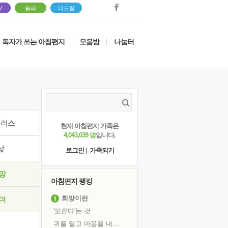
V
솔패
더드림
독자가 쓰는 아침편지
모음방
나눔터
|
|
이러스
현재 아침편지 가족은
4,043,039 명
입니다.
삶
로그인
|
가족되기
망
아침편지 랭킹
희망이란
더
'모른다'는 것
귀를 열고 마음을 내어주고