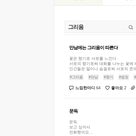
만남에는 그리움이 따른다
꽃은 향기로 서로를 느낀다.
서로의 향기로써 대화를 나누는 꽃에 
인간들은 말이나 숨결로써 서로의 존재를
#그리움
#만남
#향기
#법정
느낌한마디
좋아요
64
2
문득
문득
보고 싶어서
전화했어요...