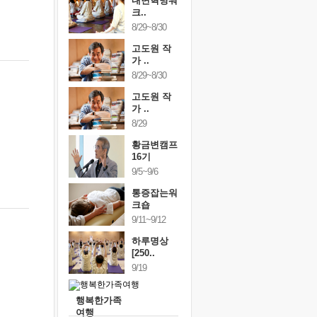
내면혁명워
크..
8/29~8/30
고도원 작
가 ..
8/29~8/30
고도원 작
가 ..
8/29
황금변캠프
16기
9/5~9/6
통증잡는워
크숍
9/11~9/12
하루명상
[250..
9/19
행복한가족
여행