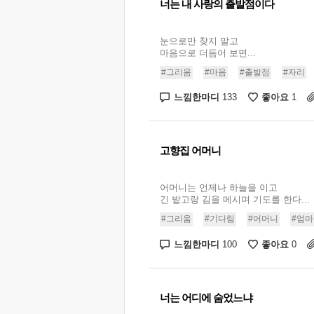
너는 내 사랑의 출발점이다
눈으로만 찾지 말고
마음으로 더듬어 보면...
#그리움
#마음
#출발점
#자리
느낌한마디
좋아요
133
1
고향집 어머니
어머니는 언제나 하늘을 이고
긴 밭고랑 김을 메시며 기도를 한다...
#그리움
#기다림
#어머니
#엄마
느낌한마디
좋아요
100
0
너는 어디에 숨었느냐