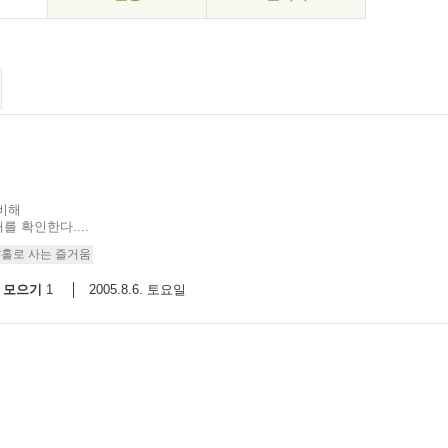
비해
 확인한다....
#홀로 사는 즐거움
모으기
2005.8.6. 토요일
1