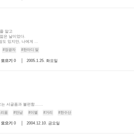
 줄 알고
 젊은 날이었다.
 있지만, 나에게 ...
#장광자
#한마디 말
모으기
2005.1.25. 화요일
0
서글픔과 불편함.......
그리움
#만남
#이별
#거리
#한수산
모으기
2004.12.10. 금요일
0