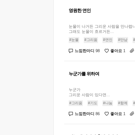
영원한 연인
눈물이 나거든 그리운 사람을 만나렵
그래도 눈물이 흐르거든...
#눈물
#그리움
#연인
#만남
느낌한마디
좋아요
98
1
누군가를 위하여
누군가
그리운 사람이 있다면...
#그리움
#기도
#나눔
#함께
느낌한마디
좋아요
86
1