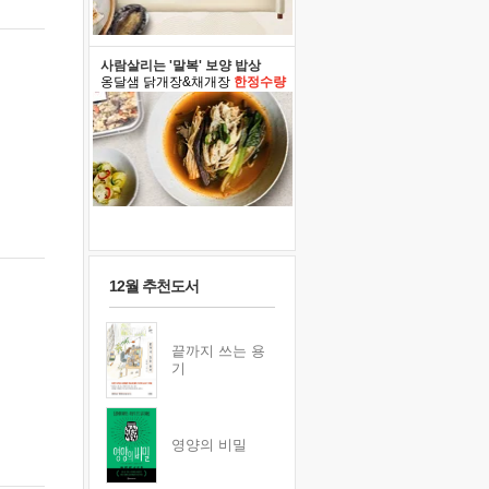
사람살리는 '말복' 보양 밥상
옹달샘 닭개장&채개장
한정수량
12월 추천도서
끝까지 쓰는 용
기
영양의 비밀