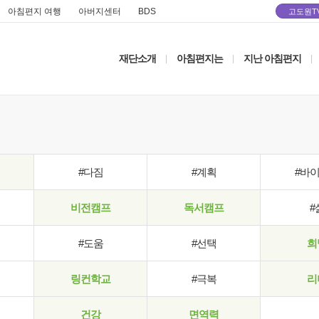
아침편지 여행
아버지센터
BDS
고도원T
재단소개
아침편지는
지난 아침편지
|
|
|
#다짐
#계획
#바
비전캠프
독서캠프
#
#도움
#선택
희
링컨학교
#극복
리
건강
면역력