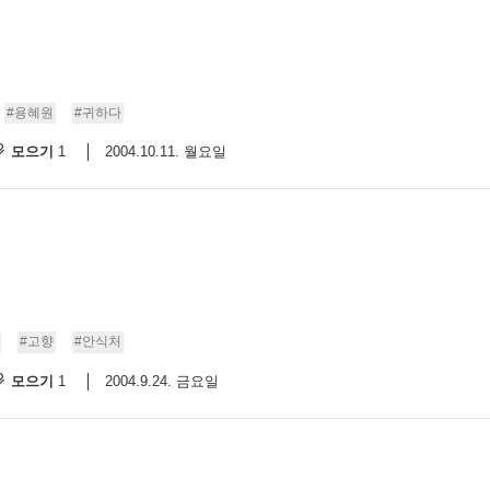
#용혜원
#귀하다
모으기
2004.10.11. 월요일
1
#고향
#안식처
모으기
2004.9.24. 금요일
1