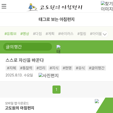
태그로 보는 아침편지
#유튜브
#명상
#다짐
#계획
#바이러스
#힐링
#아이들
#비전캠프
#독서캠프
#삶
#경험
#사람
#도움
#선택
#희망
#나눔
#친구
#링컨학교
#극복
#리더
#위기
스스로 자신을 바꾼다
#독서
#건강
#면역력
#지혜
#통찰력
#진리
#지식
#현명
#유식
#글의행간
2025.8.13. 수요일
1
모바일 앱 다운로드
고도원의 아침편지