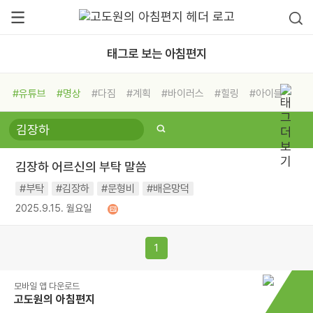
태그로 보는 아침편지
#유튜브
#명상
#다짐
#계획
#바이러스
#힐링
#아이들
#비전캠프
#독서캠프
#삶
#경험
#사람
#도움
#선택
#희망
#나눔
#친구
#링컨학교
#극복
#리더
#위기
김장하 어르신의 부탁 말씀
#독서
#건강
#면역력
#부탁
#김장하
#문형비
#배은망덕
2025.9.15. 월요일
1
모바일 앱 다운로드
고도원의 아침편지