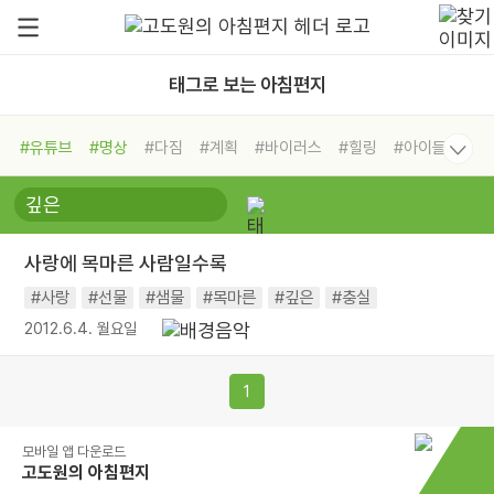
태그로 보는 아침편지
#유튜브
#명상
#다짐
#계획
#바이러스
#힐링
#아이들
#비전캠프
#독서캠프
#삶
#경험
#사람
#도움
#선택
#희망
#나눔
#친구
#링컨학교
#극복
#리더
#위기
사랑에 목마른 사람일수록
#독서
#건강
#면역력
#사랑
#선물
#샘물
#목마른
#깊은
#충실
2012.6.4. 월요일
1
모바일 앱 다운로드
고도원의 아침편지