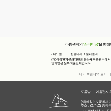
아침편지의
'꿈너머꿈'
을 함께
더드림
한울타리 소울패밀리
(재)아침편지문화재단은 문화체육관광부에서
인가받은 문화예술단체입니다.
나의 후원내역 보기
|
도움방
아침편지 
(재)아침편지문화재단 | 
주소 : (27452) 충
'고도원의 아침편지' 