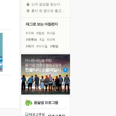
신의 음성을 듣는다
흙이 된 몸으로 출근하는 여자
극과 극의 양 끝단
내가 '나다움'을 찾는 길
태그로 보는 아침편지
피해 갈 수 없는 사건들
#극복
#힐링
#사람
처음 손을 잡았던 날
#유튜브
#삶
#선택
꿈이 실제가 되는 것
#위기
#아이들
#희망
'말 타는 법'을 먼저
#명상
#경험
#리더
졸업식 사진을 보며
#나눔
#비전캠프
#다짐
더 나은 세상을 위한
극심한 변비, 어깨결림, 수면 장애
몸·마음·영혼의 힐링공동체
#계획
#바이러스
#건강
아픈 아버지를 위한 공간 설계
한울타리 소울패밀리
#면역력
#도움
보고 싶은 어머니
#독서캠프
#링컨학교
유년 시절의 부산 영도 바다
#독서
#친구
못된 꼰대들
거울 속의 나
희망이란
옹달샘 프로그램
'모른다'는 것