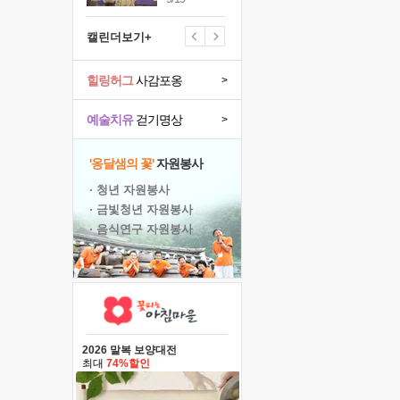
캘린더보기+
힐링허그
사감포옹
>
예술치유
걷기명상
>
'옹달샘의 꽃'
자원봉사
· 청년 자원봉사
· 금빛청년 자원봉사
· 음식연구 자원봉사
2026 말복 보양대전
최대
74%할인