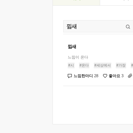
낌새
느낌이 온다
#시
#온다
#세상에서
#가장
느낌한마디
좋아요
28
3