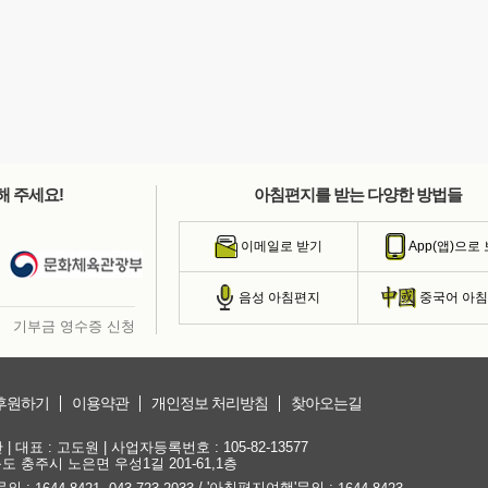
해 주세요!
아침편지를 받는 다양한 방법들
이메일로 받기
App(앱)으로
음성 아침편지
중국어 아
기부금 영수증 신청
후원하기
이용약관
개인정보 처리방침
찾아오는길
대표 : 고도원 | 사업자등록번호 : 105-82-13577
청북도 충주시 노은면 우성1길 201-61,1층
문의 :
,
/ '아침편지여행'문의 :