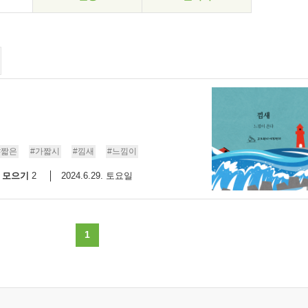
#짧은
#가짧시
#낌새
#느낌이
모으기
2024.6.29. 토요일
2
1