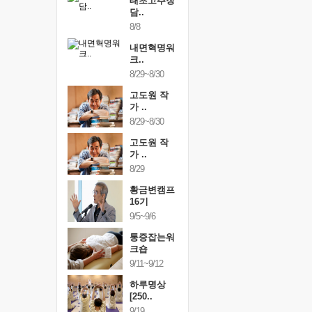
행복한가족
태초고추장
행복한가
여행
담..
여행
24~9/26
8/8
9/24~9/26
건강명상법
내면혁명워
건강명상
..
크..
스..
/9~10/10
8/29~8/30
10/9~10/10
내면혁명워
고도원 작
내면혁명
..
가 ..
크..
/17~10/18
8/29~8/30
10/17~10/18
황금변캠프
고도원 작
황금변캠
7기
가 ..
17기
/30~10/31
8/29
10/30~10/31
통증잡는워
황금변캠프
통증잡는
크숍
16기
크숍
/7~11/8
9/5~9/6
11/7~11/8
내면혁명워
통증잡는워
내면혁명
..
크숍
크..
/12~12/13
9/11~9/12
12/12~12/13
하루명상
[250..
9/19