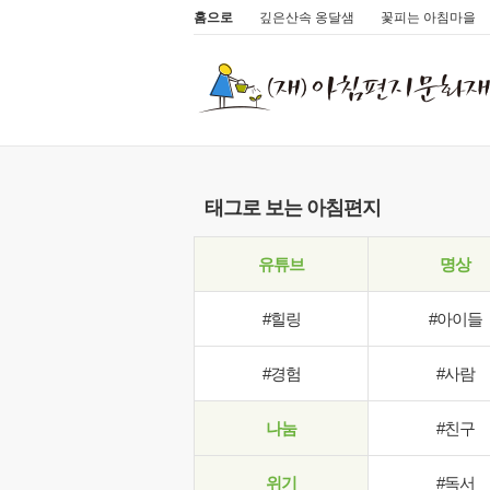
홈으로
깊은산속 옹달샘
꽃피는 아침마을
태그로 보는 아침편지
유튜브
명상
#힐링
#아이들
#경험
#사람
나눔
#친구
위기
#독서