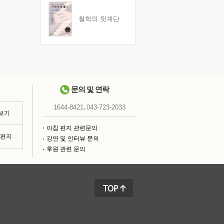
철학의 뒷계단
문의 및 연락
,
1644-8421
043-723-2033
 보기
아침 편지 관련문의
침편지
강연 및 인터뷰 문의
후원 관련 문의