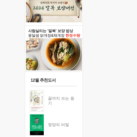
사람살리는 '말복' 보양 밥상
옹달샘 닭개장&채개장
한정수량
12월 추천도서
끝까지 쓰는 용
기
영양의 비밀