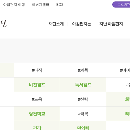
아침편지 여행
아버지센터
BDS
고도원T
재단소개
아침편지는
지난 아침편지
|
|
|
#다짐
#계획
#바
비전캠프
독서캠프
#
#도움
#선택
희
링컨학교
#극복
리
건강
면역력