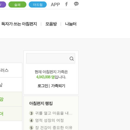
V
솔패
더드림
독자가 쓰는 아침편지
모음방
나눔터
|
|
이러스
현재 아침편지 가족은
4,043,008 명
입니다.
삶
로그인
|
가족되기
망
아침편지 랭킹
귀를 열고 마음을 내어주고
더
영적 성장의 여정
장 건강이 중요한 이유