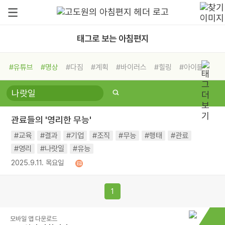
태그로 보는 아침편지
#유튜브
#명상
#다짐
#계획
#바이러스
#힐링
#아이들
#비전캠프
#독서캠프
#삶
#경험
#사람
#도움
#선택
#희망
#나눔
#친구
#링컨학교
#극복
#리더
#위기
관료들의 '영리한 무능'
#독서
#건강
#면역력
#교육
#결과
#기업
#조직
#무능
#행태
#관료
#영리
#나랏일
#유능
2025.9.11. 목요일
1
모바일 앱 다운로드